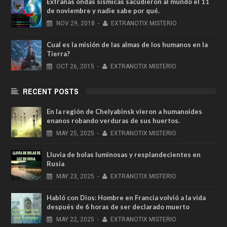
Extrañas ondas sísmicas sacudieron al mundo el 11
de noviembre y nadie sabe por qué.
NOV
29,
2018
-
EXTRANOTIX MISTERIO
Cual es la misión de las almas de los humanos en la
Tierra?
OCT
26,
2015
-
EXTRANOTIX MISTERIO
RECENT POSTS
En la región de Chelyabinsk vieron a humanoides
enanos robando verduras de sus huertos.
MAY
25,
2025
-
EXTRANOTIX MISTERIO
Lluvia de bolas luminosas y resplandecientes en
Rusia
MAY
23,
2025
-
EXTRANOTIX MISTERIO
Habló con Dios: Hombre en Francia volvió a la vida
después de 6 horas de ser declarado muerto
MAY
22,
2025
-
EXTRANOTIX MISTERIO