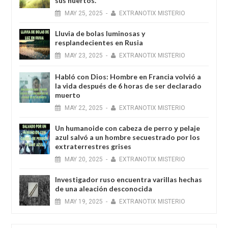
sus huertos.
MAY
25,
2025
-
EXTRANOTIX MISTERIO
Lluvia de bolas luminosas y
resplandecientes en Rusia
MAY
23,
2025
-
EXTRANOTIX MISTERIO
Habló con Dios: Hombre en Francia volvió a
la vida después de 6 horas de ser declarado
muerto
MAY
22,
2025
-
EXTRANOTIX MISTERIO
Un humanoide con cabeza de perro у pelaje
azul salvó a un hombre secuestrado por los
extraterrestres grises
MAY
20,
2025
-
EXTRANOTIX MISTERIO
Investigador ruso encuentra varillas hechas
de una aleación desconocida
MAY
19,
2025
-
EXTRANOTIX MISTERIO