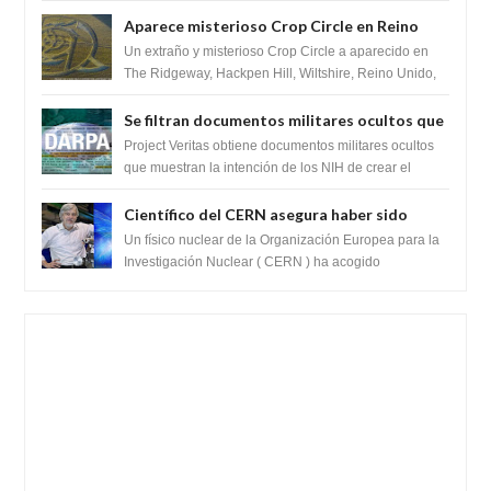
extraterrestres con regalos! Esos ...
Aparece misterioso Crop Circle en Reino
Unido 23 de junio 2016
Un extraño y misterioso Crop Circle a aparecido en
The Ridgeway, Hackpen Hill, Wiltshire, Reino Unido,
fue reportado por Crop circle conec...
Se filtran documentos militares ocultos que
muestran la intención de los NIH de crear el
Project Veritas obtiene documentos militares ocultos
SARS-CoV-2, utilizando la investigación de
que muestran la intención de los NIH de crear el
SARS-CoV-2, utilizando la investigaci...
ganancia de función
Científico del CERN asegura haber sido
ayudado por seres de luz durante una
Un físico nuclear de la Organización Europea para la
prueba del Colisionador de Hadrones
Investigación Nuclear ( CERN ) ha acogido
recientemente el cristianismo en su corazó...