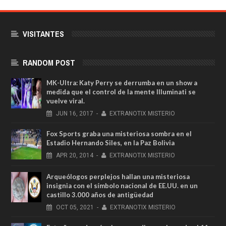
VISITANTES
RANDOM POST
MK-Ultra: Katy Perry se derrumba en un show a
medida que el control de la mente Illuminati se
vuelve viral.
JUN
16,
2017
-
EXTRANOTIX MISTERIO
Fox Sports graba una misteriosa sombra en el
Estadio Hernando Siles, en la Paz Bolivia
APR
20,
2014
-
EXTRANOTIX MISTERIO
Arqueólogos perplejos hallan una misteriosa
insignia con el símbolo nacional de EE.UU. en un
castillo 3.000 años de antigüedad
OCT
05,
2021
-
EXTRANOTIX MISTERIO