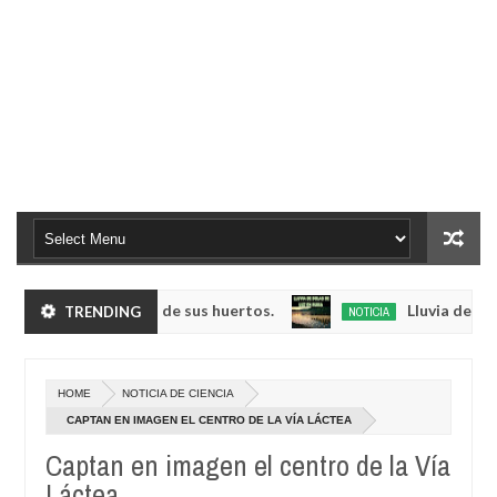
bando verduras de sus huertos.
Lluvia de bolas lu
TRENDING
NOTICIA
May
23,
la radio del fin del mundo volvió a emitir mensajes crípticos tras a
0
2025
HOME
NOTICIA DE CIENCIA
bando verduras de sus huertos.
Lluvia de bolas lu
NOTICIA
CAPTAN EN IMAGEN EL CENTRO DE LA VÍA LÁCTEA
May
23,
Captan en imagen el centro de la Vía
la radio del fin del mundo volvió a emitir mensajes crípticos tras a
0
2025
Láctea