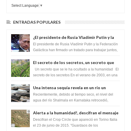
Select Language
▼
ENTRADAS POPULARES
¿El presidente de Rusia Vladímir Putin y la
Federación Galactica han firmado un
El presidente de Rusia Vladímir Putin y la Federación
tratado para acabar con los Sionistas?
Galáctica han firmado un tratado para trabajar juntos,
para exponer a todos los Si...
El secreto de los secretos, un secreto que
cambiaría por completo el destino de la
Un secreto que se le ha ocultado a la humanidad El
humanidad
secreto de los secretos En el verano de 2003, en una
zona inexplorada de las m...
Una intensa sequía revela en un río un
impresionante hallazgo de miles de Shiva
Recientemente, debido al tiempo seco, el nivel del
Lingas
agua del río Shalmala en Karnataka retrocedió,
revelando la presencia de miles de Shiv...
Alerta a la humanidad!, descifran el mensaje
del Crop Circle de Torino ,Italia
Descifran el Crop Circle que apareció en Torino Italia
el 23 de junio de 2015. "Guardaos de los