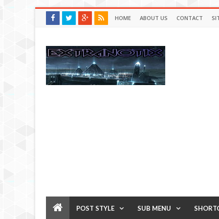
HOME
ABOUT US
CONTACT
SI
POST STYLE
SUB MENU
SHORT