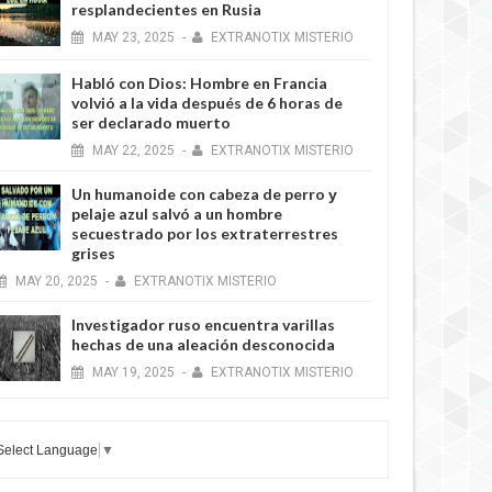
resplandecientes en Rusia
MAY
23,
2025
-
EXTRANOTIX MISTERIO
Habló con Dios: Hombre en Francia
volvió a la vida después de 6 horas de
ser declarado muerto
MAY
22,
2025
-
EXTRANOTIX MISTERIO
Un humanoide con cabeza de perro у
pelaje azul salvó a un hombre
secuestrado por los extraterrestres
grises
MAY
20,
2025
-
EXTRANOTIX MISTERIO
Investigador ruso encuentra varillas
hechas de una aleación desconocida
MAY
19,
2025
-
EXTRANOTIX MISTERIO
Select Language
▼