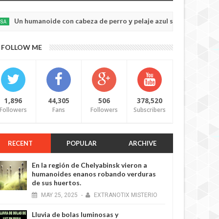
umanoide con cabeza de perro у pelaje azul salvó a un hombre secue
FOLLOW ME
1,896
44,305
506
378,520
Followers
Fans
Followers
Subscribers
RECENT
POPULAR
ARCHIVE
En la región de Chelyabinsk vieron a
humanoides enanos robando verduras
de sus huertos.
MAY
25,
2025
-
EXTRANOTIX MISTERIO
Lluvia de bolas luminosas y