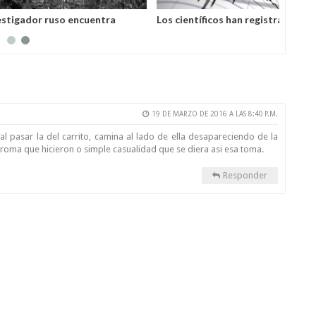
 ruso encuentra
Los científicos han registrado
as de una aleación
extrañas vibraciones sísmicas en la
Tierra que duraron 92 segundos.
19 DE MARZO DE 2016 A LAS 8:40 P.M.
al pasar la del carrito, camina al lado de ella desapareciendo de la
broma que hicieron o simple casualidad que se diera asi esa toma.
Responder