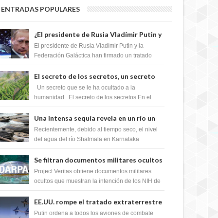
ENTRADAS POPULARES
¿El presidente de Rusia Vladímir Putin y
la Federación Galactica han firmado un
El presidente de Rusia Vladímir Putin y la
tratado para acabar con los Sionistas?
Federación Galáctica han firmado un tratado
para trabajar juntos, para exponer a todos los
Si...
El secreto de los secretos, un secreto
que cambiaría por completo el destino
Un secreto que se le ha ocultado a la
de la humanidad
humanidad El secreto de los secretos En el
verano de 2003, en una zona inexplorada de las
m...
Una intensa sequía revela en un río un
impresionante hallazgo de miles de
Recientemente, debido al tiempo seco, el nivel
Shiva Lingas
del agua del río Shalmala en Karnataka
retrocedió, revelando la presencia de miles de
Shiv...
Se filtran documentos militares ocultos
que muestran la intención de los NIH de
Project Veritas obtiene documentos militares
crear el SARS-CoV-2, utilizando la
ocultos que muestran la intención de los NIH de
crear el SARS-CoV-2, utilizando la investigaci...
investigación de ganancia de función
EE.UU. rompe el tratado extraterrestre
y se prepara para destruir el misterioso
Putin ordena a todos los aviones de combate