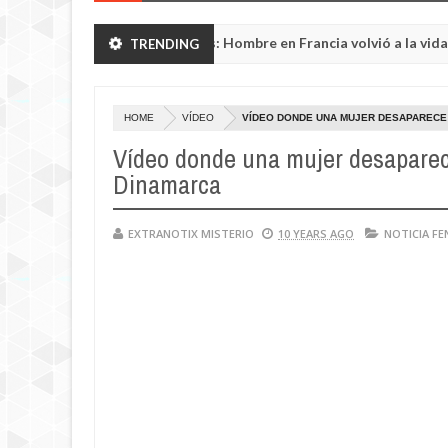
Habló con Dios: Hombre en Francia volvió a la vida despué
TRENDING
IA AL DÍA
HOME
VÍDEO
VÍDEO DONDE UNA MUJER DESAPARECE 
Vídeo donde una mujer desaparece
Dinamarca
EXTRANOTIX MISTERIO
10 YEARS AGO
NOTICIA F