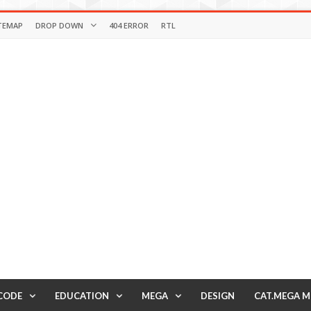
TEMAP
DROP DOWN
404 ERROR
RTL
CODE
EDUCATION
MEGA
DESIGN
CAT.MEGA 