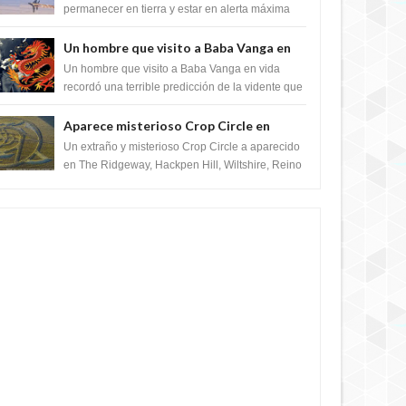
satélite "Caballero Negro"
permanecer en tierra y estar en alerta máxima
para despegar, después de que Obama rompe
el ...
Un hombre que visito a Baba Vanga en
vida recordó la terrible predicción de la
Un hombre que visito a Baba Vanga en vida
vidente para febrero de 2022.
recordó una terrible predicción de la vidente que
sucedería el 2 de febrero de 2022. Según el
pron...
Aparece misterioso Crop Circle en
Reino Unido 23 de junio 2016
Un extraño y misterioso Crop Circle a aparecido
en The Ridgeway, Hackpen Hill, Wiltshire, Reino
Unido, fue reportado por Crop circle conec...