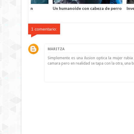
mbre en
Un humanoide con cabeza de perro
Investigador
ida después de
у pelaje azul salvó a un hombre
varillas hech
arado muerto
secuestrado por los
desconocida
extraterrestres grises
1 comentario:
MARITZA
Simplemente es una ilusion optica la mujer rubia 
camara pero en realidad se tapa con la otra, una 