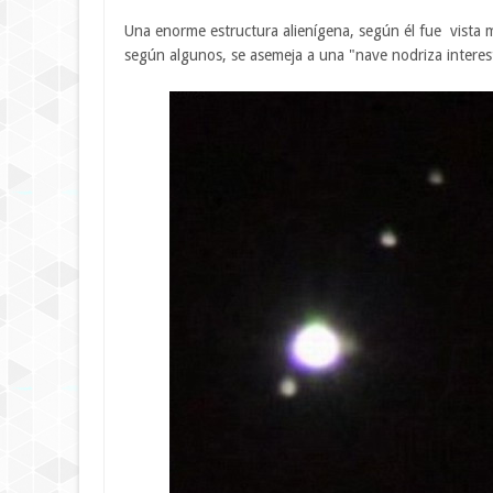
Una enorme estructura alienígena, según él fue vista m
según algunos, se asemeja a una "nave nodriza intereste