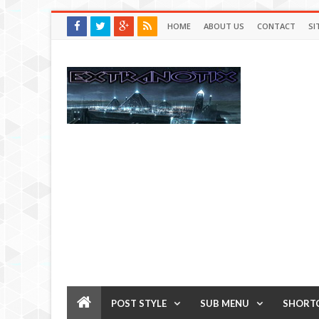
HOME
ABOUT US
CONTACT
SI
POST STYLE
SUB MENU
SHORT