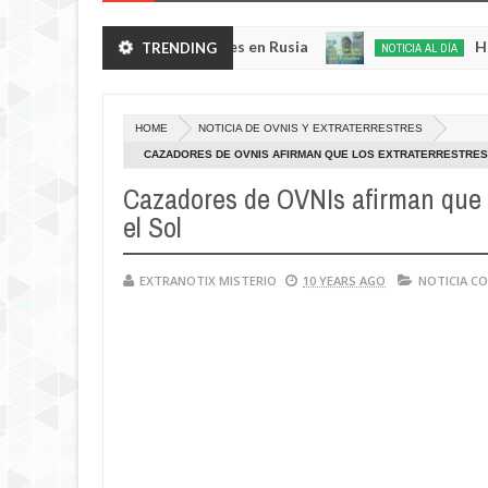
inosas y resplandecientes en Rusia
Habló con 
TRENDING
NOTICIA AL DÍA
May
22,
0
2025
HOME
NOTICIA DE OVNIS Y EXTRATERRESTRES
CAZADORES DE OVNIS AFIRMAN QUE LOS EXTRATERRESTRES
Cazadores de OVNIs afirman que l
el Sol
EXTRANOTIX MISTERIO
10 YEARS AGO
NOTICIA C