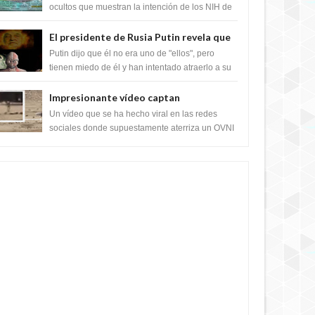
crear el SARS-CoV-2, utilizando la
ocultos que muestran la intención de los NIH de
crear el SARS-CoV-2, utilizando la investigaci...
investigación de ganancia de función
El presidente de Rusia Putin revela que
la clase dominante en el mundo son los
Putin dijo que él no era uno de "ellos", pero
híbridos reptiles
tienen miedo de él y han intentado atraerlo a su
"culto babilónico antiguo....
Impresionante vídeo captan
extraterrestres bajando de un OVNI en
Un vídeo que se ha hecho viral en las redes
Arabia Saudita
sociales donde supuestamente aterriza un OVNI
y bajan sus tripulantes en el desierto en Ara...