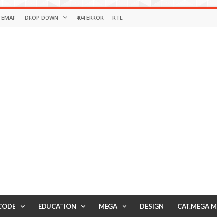
TEMAP
DROP DOWN
404 ERROR
RTL
CODE
EDUCATION
MEGA
DESIGN
CAT.MEGA 