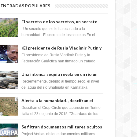
ENTRADAS POPULARES
El secreto de los secretos, un secreto
que cambiaría por completo el destino
Un secreto que se le ha ocultado a la
de la humanidad
humanidad El secreto de los secretos En el
verano de 2003, en una zona inexplorada de las
m...
¿El presidente de Rusia Vladímir Putin y
la Federación Galactica han firmado un
El presidente de Rusia Vladímir Putin y la
tratado para acabar con los Sionistas?
Federación Galáctica han firmado un tratado
para trabajar juntos, para exponer a todos los
Si...
Una intensa sequía revela en un río un
impresionante hallazgo de miles de
Recientemente, debido al tiempo seco, el nivel
Shiva Lingas
del agua del río Shalmala en Karnataka
retrocedió, revelando la presencia de miles de
Shiv...
Alerta a la humanidad!, descifran el
mensaje del Crop Circle de Torino ,Italia
Descifran el Crop Circle que apareció en Torino
Italia el 23 de junio de 2015. "Guardaos de los
extraterrestres con regalos! Esos ...
Se filtran documentos militares ocultos
que muestran la intención de los NIH de
Project Veritas obtiene documentos militares