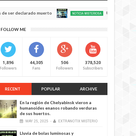
 declarado muerto
Un humanoide con cabeza
NOTICIA MISTERIOSA
May
20,
0
FOLLOW ME
2025
1,896
44,305
506
378,520
Followers
Fans
Followers
Subscribers
RECENT
POPULAR
ARCHIVE
En la región de Chelyabinsk vieron a
humanoides enanos robando verduras
de sus huertos.
MAY
25,
2025
-
EXTRANOTIX MISTERIO
Lluvia de bolas luminosas y