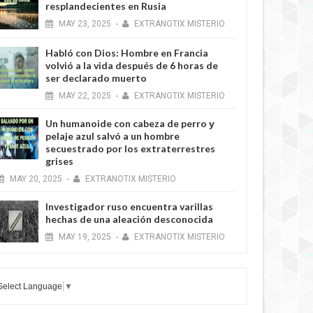
resplandecientes en Rusia
MAY
23,
2025
-
EXTRANOTIX MISTERIO
Habló con Dios: Hombre en Francia
volvió a la vida después de 6 horas de
ser declarado muerto
MAY
22,
2025
-
EXTRANOTIX MISTERIO
Un humanoide con cabeza de perro у
pelaje azul salvó a un hombre
secuestrado por los extraterrestres
grises
MAY
20,
2025
-
EXTRANOTIX MISTERIO
Investigador ruso encuentra varillas
hechas de una aleación desconocida
MAY
19,
2025
-
EXTRANOTIX MISTERIO
Select Language
▼