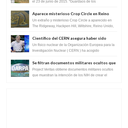
el 23 de junio de 2015. "Guardaos de los
extraterrestres con regalos! Esos ...
Aparece misterioso Crop Circle en Reino
Unido 23 de junio 2016
Un extraño y misterioso Crop Circle a aparecido en
The Ridgeway, Hackpen Hill, Wiltshire, Reino Unido,
fue reportado por Crop circle conec...
Científico del CERN asegura haber sido
ayudado por seres de luz durante una
Un físico nuclear de la Organización Europea para la
prueba del Colisionador de Hadrones
Investigación Nuclear ( CERN ) ha acogido
recientemente el cristianismo en su corazó...
Se filtran documentos militares ocultos que
muestran la intención de los NIH de crear el
Project Veritas obtiene documentos militares ocultos
SARS-CoV-2, utilizando la investigación de
que muestran la intención de los NIH de crear el
SARS-CoV-2, utilizando la investigaci...
ganancia de función