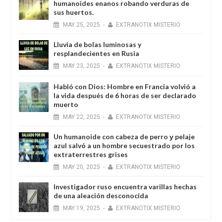
humanoides enanos robando verduras de
sus huertos.
MAY
25,
2025
-
EXTRANOTIX MISTERIO
Lluvia de bolas luminosas y
resplandecientes en Rusia
MAY
23,
2025
-
EXTRANOTIX MISTERIO
Habló con Dios: Hombre en Francia volvió a
la vida después de 6 horas de ser declarado
muerto
MAY
22,
2025
-
EXTRANOTIX MISTERIO
Un humanoide con cabeza de perro у pelaje
azul salvó a un hombre secuestrado por los
extraterrestres grises
MAY
20,
2025
-
EXTRANOTIX MISTERIO
Investigador ruso encuentra varillas hechas
de una aleación desconocida
MAY
19,
2025
-
EXTRANOTIX MISTERIO