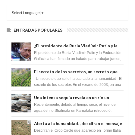
Select Language
▼
ENTRADAS POPULARES
¿El presidente de Rusia Vladímir Putin y la
Federación Galactica han firmado un
El presidente de Rusia Vladímir Putin y la Federación
tratado para acabar con los Sionistas?
Galáctica han firmado un tratado para trabajar juntos,
para exponer a todos los Si...
El secreto de los secretos, un secreto que
cambiaría por completo el destino de la
Un secreto que se le ha ocultado a la humanidad El
humanidad
secreto de los secretos En el verano de 2003, en una
zona inexplorada de las m...
Una intensa sequía revela en un río un
impresionante hallazgo de miles de Shiva
Recientemente, debido al tiempo seco, el nivel del
Lingas
agua del río Shalmala en Karnataka retrocedió,
revelando la presencia de miles de Shiv...
Alerta a la humanidad!, descifran el mensaje
del Crop Circle de Torino ,Italia
Descifran el Crop Circle que apareció en Torino Italia