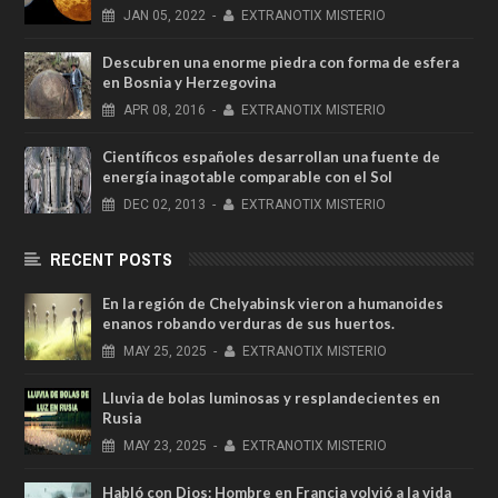
JAN
05,
2022
-
EXTRANOTIX MISTERIO
Descubren una enorme piedra con forma de esfera
en Bosnia y Herzegovina
APR
08,
2016
-
EXTRANOTIX MISTERIO
Científicos españoles desarrollan una fuente de
energía inagotable comparable con el Sol
DEC
02,
2013
-
EXTRANOTIX MISTERIO
RECENT POSTS
En la región de Chelyabinsk vieron a humanoides
enanos robando verduras de sus huertos.
MAY
25,
2025
-
EXTRANOTIX MISTERIO
Lluvia de bolas luminosas y resplandecientes en
Rusia
MAY
23,
2025
-
EXTRANOTIX MISTERIO
Habló con Dios: Hombre en Francia volvió a la vida