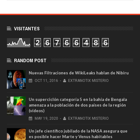
VISITANTES
2
6
7
6
6
4
8
6
RANDOM POST
Nuevas Filtraciones de WikiLeaks hablan de Nibiru
OCT
11,
2016
-
EXTRANOTIX MISTERIO
Un superciclón categoría 5 en la bahía de Bengala
amenaza a la población de dos países de la región
(vídeos)
MAY
19,
2020
-
EXTRANOTIX MISTERIO
Un jefe científico jubilado de la NASA asegura que
es posible hacer Marte y Venus habitables