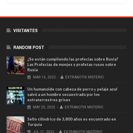
VISITANTES
RANDOM POST
¿Se están cumpliendo las profecías sobre Rusia?
Las Profecías de monjes y profetas rusos sobre
Rusia
MAR
16,
2022
-
EXTRANOTIX MISTERIO
Un humanoide con cabeza de perro у pelaje azul
salvó a un hombre secuestrado por los
extraterrestres grises
MAY
20,
2025
-
EXTRANOTIX MISTERIO
Sello cilíndrico de 3,800 años es encontrado en
Turquía
JUL
11,
2022
-
EXTRANOTIX MISTERIO