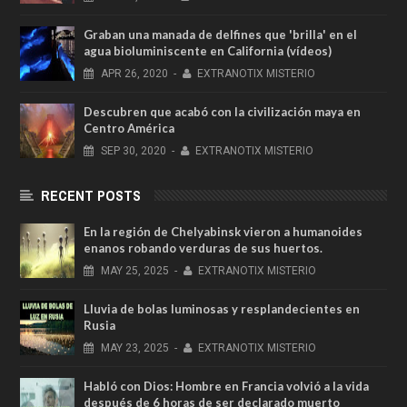
Graban una manada de delfines que 'brilla' en el
agua bioluminiscente en California (vídeos)
APR
26,
2020
-
EXTRANOTIX MISTERIO
Descubren que acabó con la civilización maya en
Centro América
SEP
30,
2020
-
EXTRANOTIX MISTERIO
RECENT POSTS
En la región de Chelyabinsk vieron a humanoides
enanos robando verduras de sus huertos.
MAY
25,
2025
-
EXTRANOTIX MISTERIO
Lluvia de bolas luminosas y resplandecientes en
Rusia
MAY
23,
2025
-
EXTRANOTIX MISTERIO
Habló con Dios: Hombre en Francia volvió a la vida
después de 6 horas de ser declarado muerto