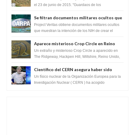
el 23 de junio de 2015. "Guardaos de los
extraterrestres con regalos! Esos ...
Se filtran documentos militares ocultos que
muestran la intención de los NIH de crear el
Project Veritas obtiene documentos militares ocultos
SARS-CoV-2, utilizando la investigación de
que muestran la intención de los NIH de crear el
SARS-CoV-2, utilizando la investigaci...
ganancia de función
Aparece misterioso Crop Circle en Reino
Unido 23 de junio 2016
Un extraño y misterioso Crop Circle a aparecido en
The Ridgeway, Hackpen Hill, Wiltshire, Reino Unido,
fue reportado por Crop circle conec...
Científico del CERN asegura haber sido
ayudado por seres de luz durante una
Un físico nuclear de la Organización Europea para la
prueba del Colisionador de Hadrones
Investigación Nuclear ( CERN ) ha acogido
recientemente el cristianismo en su corazó...