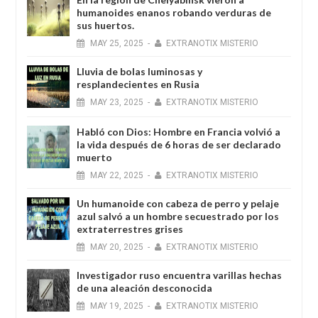
humanoides enanos robando verduras de
sus huertos.
MAY
25,
2025
-
EXTRANOTIX MISTERIO
Lluvia de bolas luminosas y
resplandecientes en Rusia
MAY
23,
2025
-
EXTRANOTIX MISTERIO
Habló con Dios: Hombre en Francia volvió a
la vida después de 6 horas de ser declarado
muerto
MAY
22,
2025
-
EXTRANOTIX MISTERIO
Un humanoide con cabeza de perro у pelaje
azul salvó a un hombre secuestrado por los
extraterrestres grises
MAY
20,
2025
-
EXTRANOTIX MISTERIO
Investigador ruso encuentra varillas hechas
de una aleación desconocida
MAY
19,
2025
-
EXTRANOTIX MISTERIO