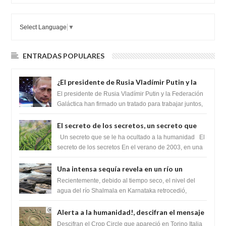
Select Language
▼
ENTRADAS POPULARES
¿El presidente de Rusia Vladímir Putin y la
Federación Galactica han firmado un
El presidente de Rusia Vladímir Putin y la Federación
tratado para acabar con los Sionistas?
Galáctica han firmado un tratado para trabajar juntos,
para exponer a todos los Si...
El secreto de los secretos, un secreto que
cambiaría por completo el destino de la
Un secreto que se le ha ocultado a la humanidad El
humanidad
secreto de los secretos En el verano de 2003, en una
zona inexplorada de las m...
Una intensa sequía revela en un río un
impresionante hallazgo de miles de Shiva
Recientemente, debido al tiempo seco, el nivel del
Lingas
agua del río Shalmala en Karnataka retrocedió,
revelando la presencia de miles de Shiv...
Alerta a la humanidad!, descifran el mensaje
del Crop Circle de Torino ,Italia
Descifran el Crop Circle que apareció en Torino Italia