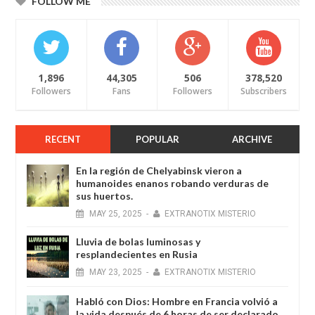
FOLLOW ME
1,896
44,305
506
378,520
Followers
Fans
Followers
Subscribers
RECENT
POPULAR
ARCHIVE
En la región de Chelyabinsk vieron a
humanoides enanos robando verduras de
sus huertos.
MAY
25,
2025
-
EXTRANOTIX MISTERIO
Lluvia de bolas luminosas y
resplandecientes en Rusia
MAY
23,
2025
-
EXTRANOTIX MISTERIO
Habló con Dios: Hombre en Francia volvió a
la vida después de 6 horas de ser declarado