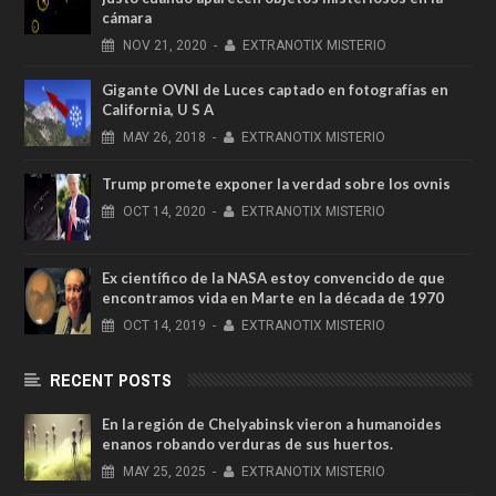
cámara
NOV
21,
2020
-
EXTRANOTIX MISTERIO
Gigante OVNI de Luces captado en fotografías en
California, U S A
MAY
26,
2018
-
EXTRANOTIX MISTERIO
Trump promete exponer la verdad sobre los ovnis
OCT
14,
2020
-
EXTRANOTIX MISTERIO
Ex científico de la NASA estoy convencido de que
encontramos vida en Marte en la década de 1970
OCT
14,
2019
-
EXTRANOTIX MISTERIO
RECENT POSTS
En la región de Chelyabinsk vieron a humanoides
enanos robando verduras de sus huertos.
MAY
25,
2025
-
EXTRANOTIX MISTERIO