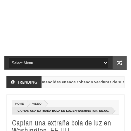
binsk vieron a humanoides enanos robando verduras de sus huertos.
TRENDING
 de radio rusa UVB-76, conocida como la radio del fin del mundo volv
HOME
VÍDEO
binsk vieron a humanoides enanos robando verduras de sus huertos.
CAPTAN UNA EXTRAÑA BOLA DE LUZ EN WASHINGTON, EE.UU.
Captan una extraña bola de luz en
 de radio rusa UVB-76, conocida como la radio del fin del mundo volv
Washington, EE.UU.