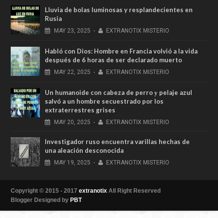
Lluvia de bolas luminosas y resplandecientes en
Rusia
MAY
23,
2025
-
EXTRANOTIX MISTERIO
Habló con Dios: Hombre en Francia volvió a la vida
después de 6 horas de ser declarado muerto
MAY
22,
2025
-
EXTRANOTIX MISTERIO
Un humanoide con cabeza de perro у pelaje azul
salvó a un hombre secuestrado por los
extraterrestres grises
MAY
20,
2025
-
EXTRANOTIX MISTERIO
Investigador ruso encuentra varillas hechas de
una aleación desconocida
MAY
19,
2025
-
EXTRANOTIX MISTERIO
Copyright © 2015 - 2017
extranotix
All Right Reserved
Blogger Designed by
PBT