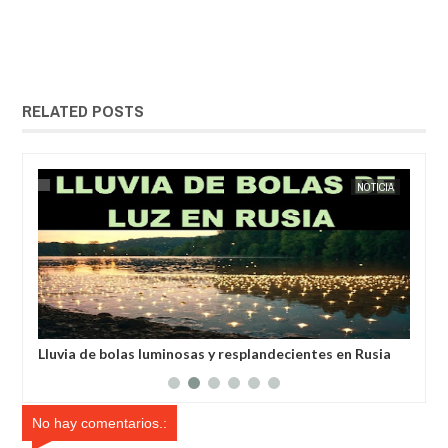
RELATED POSTS
IA
EXTRANOTIX MISTERIO
NOTICIA
EXTRANOT
anos
Lluvia de bolas luminosas y resplandecientes en Rusia
Hab
des
No hay comentarios.: