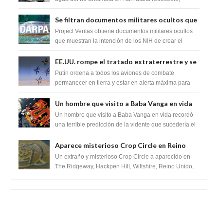
revelando la presencia de miles de Shiv...
Se filtran documentos militares ocultos que
muestran la intención de los NIH de crear el
Project Veritas obtiene documentos militares ocultos
SARS-CoV-2, utilizando la investigación de
que muestran la intención de los NIH de crear el
SARS-CoV-2, utilizando la investigaci...
ganancia de función
EE.UU. rompe el tratado extraterrestre y se
prepara para destruir el misterioso satélite
Putin ordena a todos los aviones de combate
"Caballero Negro"
permanecer en tierra y estar en alerta máxima para
despegar, después de que Obama rompe el ...
Un hombre que visito a Baba Vanga en vida
recordó la terrible predicción de la vidente
Un hombre que visito a Baba Vanga en vida recordó
para febrero de 2022.
una terrible predicción de la vidente que sucedería el
2 de febrero de 2022. Según el pron...
Aparece misterioso Crop Circle en Reino
Unido 23 de junio 2016
Un extraño y misterioso Crop Circle a aparecido en
The Ridgeway, Hackpen Hill, Wiltshire, Reino Unido,
fue reportado por Crop circle conec...