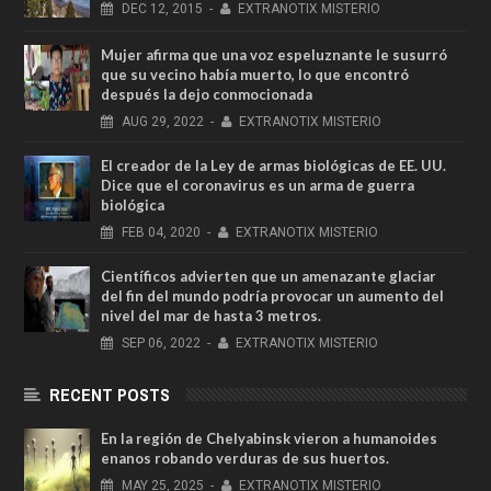
DEC
12,
2015
-
EXTRANOTIX MISTERIO
Mujer afirma que una voz espeluznante le susurró
que su vecino había muerto, lo que encontró
después la dejo conmocionada
AUG
29,
2022
-
EXTRANOTIX MISTERIO
El creador de la Ley de armas biológicas de EE. UU.
Dice que el coronavirus es un arma de guerra
biológica
FEB
04,
2020
-
EXTRANOTIX MISTERIO
Científicos advierten que un amenazante glaciar
del fin del mundo podría provocar un aumento del
nivel del mar de hasta 3 metros.
SEP
06,
2022
-
EXTRANOTIX MISTERIO
RECENT POSTS
En la región de Chelyabinsk vieron a humanoides
enanos robando verduras de sus huertos.
MAY
25,
2025
-
EXTRANOTIX MISTERIO