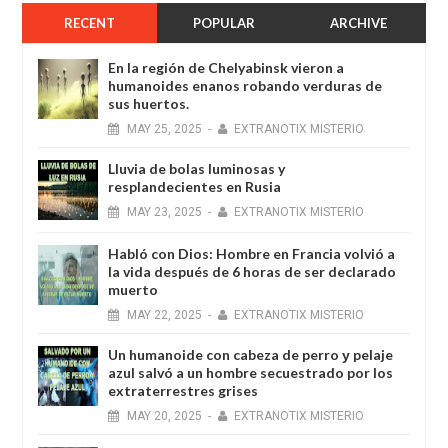
RECENT
POPULAR
ARCHIVE
En la región de Chelyabinsk vieron a
humanoides enanos robando verduras de
sus huertos.
MAY
25,
2025
-
EXTRANOTIX MISTERIO
Lluvia de bolas luminosas y
resplandecientes en Rusia
MAY
23,
2025
-
EXTRANOTIX MISTERIO
Habló con Dios: Hombre en Francia volvió a
la vida después de 6 horas de ser declarado
muerto
MAY
22,
2025
-
EXTRANOTIX MISTERIO
Un humanoide con cabeza de perro у pelaje
azul salvó a un hombre secuestrado por los
extraterrestres grises
MAY
20,
2025
-
EXTRANOTIX MISTERIO