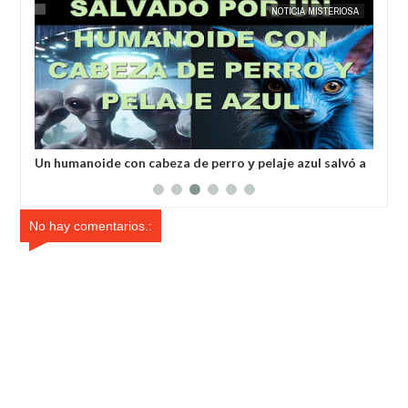
MAY
25,
2025
IA
EXTRANOTIX MISTERIO
NOTICIA MISTERIOSA
EXTRANOT
a
Un humanoide con cabeza de perro у pelaje azul salvó a
Inv
un hombre secuestrado por los extraterrestres grises
ale
No hay comentarios.: