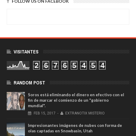
FOLLOW US ON FACEBOOK
VISITANTES
2
6
7
6
5
4
5
4
RANDOM POST
Soros está eliminando el dinero en efectivo con el
fin de marcar el comienzo de un "gobierno
mundial".
FEB
15,
2017
-
EXTRANOTIX MISTERIO
Impresionantes imágenes de nubes con forma de
olas captadas en Snowbasin, Utah