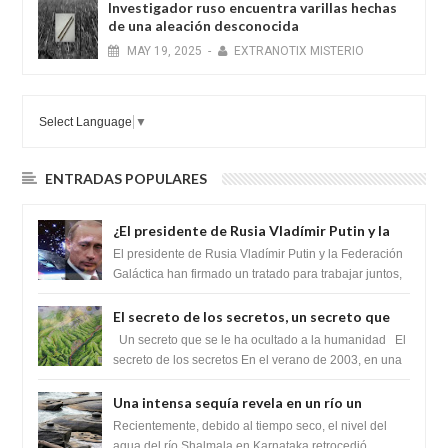
Investigador ruso encuentra varillas hechas
de una aleación desconocida
MAY
19,
2025
-
EXTRANOTIX MISTERIO
Select Language
▼
ENTRADAS POPULARES
¿El presidente de Rusia Vladímir Putin y la
Federación Galactica han firmado un
El presidente de Rusia Vladímir Putin y la Federación
tratado para acabar con los Sionistas?
Galáctica han firmado un tratado para trabajar juntos,
para exponer a todos los Si...
El secreto de los secretos, un secreto que
cambiaría por completo el destino de la
Un secreto que se le ha ocultado a la humanidad El
humanidad
secreto de los secretos En el verano de 2003, en una
zona inexplorada de las m...
Una intensa sequía revela en un río un
impresionante hallazgo de miles de Shiva
Recientemente, debido al tiempo seco, el nivel del
Lingas
agua del río Shalmala en Karnataka retrocedió,