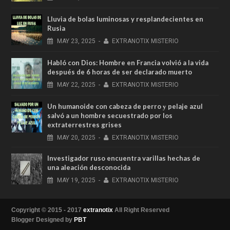
Lluvia de bolas luminosas y resplandecientes en
Rusia
MAY
23,
2025
-
EXTRANOTIX MISTERIO
Habló con Dios: Hombre en Francia volvió a la vida
después de 6 horas de ser declarado muerto
MAY
22,
2025
-
EXTRANOTIX MISTERIO
Un humanoide con cabeza de perro у pelaje azul
salvó a un hombre secuestrado por los
extraterrestres grises
MAY
20,
2025
-
EXTRANOTIX MISTERIO
Investigador ruso encuentra varillas hechas de
una aleación desconocida
MAY
19,
2025
-
EXTRANOTIX MISTERIO
Copyright © 2015 - 2017
extranotix
All Right Reserved
Blogger Designed by
PBT