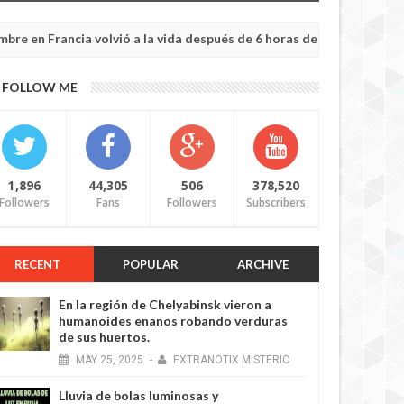
ancia volvió a la vida después de 6 horas de ser declarado muerto
FOLLOW ME
1,896
44,305
506
378,520
Followers
Fans
Followers
Subscribers
RECENT
POPULAR
ARCHIVE
En la región de Chelyabinsk vieron a
humanoides enanos robando verduras
de sus huertos.
MAY
25,
2025
-
EXTRANOTIX MISTERIO
Lluvia de bolas luminosas y