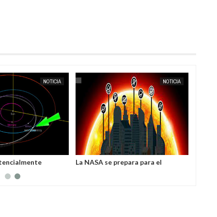
NOTICIA
EXTRANOTIX MISTERIO
NOTICIA
res utilizan
La guerra en el espacio cambiará la
Un planeta
es para colonizar
vida de toda la humanidad, afirma
esconde e
 científicos de la
general estadounidense
Plutón