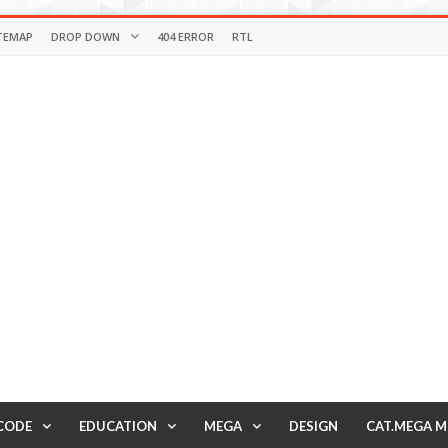
TEMAP
DROP DOWN
404 ERROR
RTL
CODE
EDUCATION
MEGA
DESIGN
CAT.MEGA 