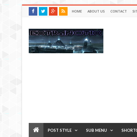
HOME
ABOUT US
CONTACT
SI
POST STYLE
SUB MENU
SHORT