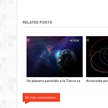
RELATED POSTS
EXTRANOTIX MISTERIO
NOTICIA
EXTRANOTIX MISTERIO
Misterioso polvo negro en
Los extraterrest
muestras del asteroide Bennu
láseres espacial
asustó a los científicos de la NASA
planetas, afirman
India
No hay comentarios.: