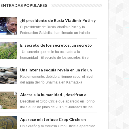
ENTRADAS POPULARES
¿El presidente de Rusia Vladímir Putin y
la Federación Galactica han firmado un
El presidente de Rusia Vladímir Putin y la
tratado para acabar con los Sionistas?
Federación Galáctica han firmado un tratado
para trabajar juntos, para exponer a todos los
Si...
El secreto de los secretos, un secreto
que cambiaría por completo el destino
Un secreto que se le ha ocultado a la
de la humanidad
humanidad El secreto de los secretos En el
verano de 2003, en una zona inexplorada de las
m...
Una intensa sequía revela en un río un
impresionante hallazgo de miles de
Recientemente, debido al tiempo seco, el nivel
Shiva Lingas
del agua del río Shalmala en Karnataka
retrocedió, revelando la presencia de miles de
Shiv...
Alerta a la humanidad!, descifran el
mensaje del Crop Circle de Torino ,Italia
Descifran el Crop Circle que apareció en Torino
Italia el 23 de junio de 2015. "Guardaos de los
extraterrestres con regalos! Esos ...
Aparece misterioso Crop Circle en
Reino Unido 23 de junio 2016
Un extraño y misterioso Crop Circle a aparecido