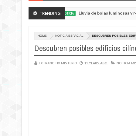
us huertos.
Lluvia de bolas luminosas y resplandec
TRENDING
NOTICIA
May
23,
0
2025
HOME
NOTICIA ESPACIAL
DESCUBREN POSIBLES EDIFI
Descubren posibles edificios cilí
EXTRANOTIX MISTERIO
11 YEARS AGO
NOTICIA MI