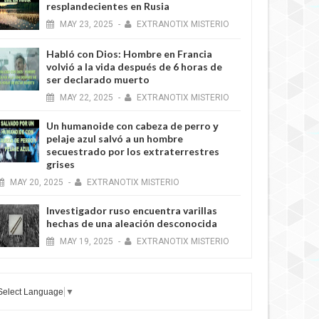
resplandecientes en Rusia
MAY
23,
2025
-
EXTRANOTIX MISTERIO
Habló con Dios: Hombre en Francia
volvió a la vida después de 6 horas de
ser declarado muerto
MAY
22,
2025
-
EXTRANOTIX MISTERIO
Un humanoide con cabeza de perro у
pelaje azul salvó a un hombre
secuestrado por los extraterrestres
grises
MAY
20,
2025
-
EXTRANOTIX MISTERIO
Investigador ruso encuentra varillas
hechas de una aleación desconocida
MAY
19,
2025
-
EXTRANOTIX MISTERIO
Select Language
▼