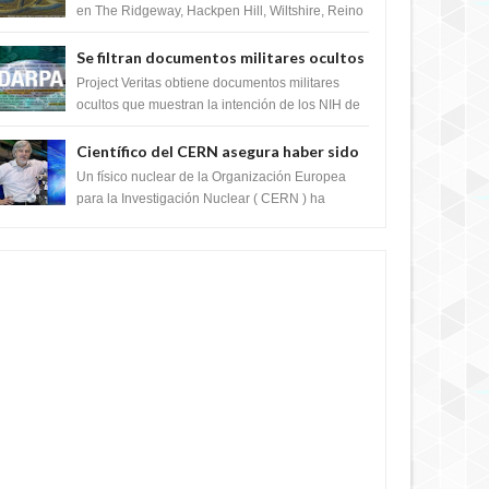
en The Ridgeway, Hackpen Hill, Wiltshire, Reino
Unido, fue reportado por Crop circle conec...
Se filtran documentos militares ocultos
que muestran la intención de los NIH de
Project Veritas obtiene documentos militares
crear el SARS-CoV-2, utilizando la
ocultos que muestran la intención de los NIH de
crear el SARS-CoV-2, utilizando la investigaci...
investigación de ganancia de función
Científico del CERN asegura haber sido
ayudado por seres de luz durante una
Un físico nuclear de la Organización Europea
prueba del Colisionador de Hadrones
para la Investigación Nuclear ( CERN ) ha
acogido recientemente el cristianismo en su
corazó...