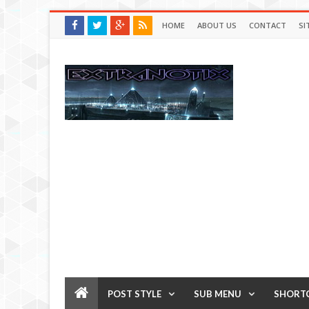
HOME
ABOUT US
CONTACT
SI
POST STYLE
SUB MENU
SHORT