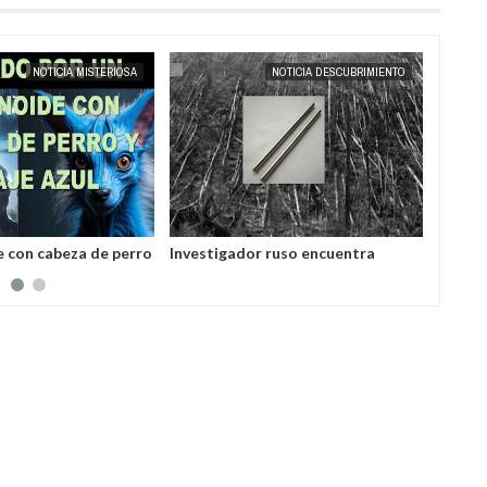
MAY
25,
2025
MISTERIOSA
NOTICIA DESCUBRIMIENTO
 de perro
Investigador ruso encuentra
Contactado ruso 
hombre
varillas hechas de una aleación
batallas espaciales
desconocida
la Tierra