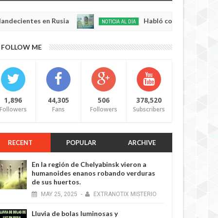
tes en Rusia
Habló con Dios: Hombre en Franc
NOTICIA AL DÍA
May
22,
0
FOLLOW ME
2025
1,896
44,305
506
378,520
Followers
Fans
Followers
Subscribers
RECENT
POPULAR
ARCHIVE
En la región de Chelyabinsk vieron a
humanoides enanos robando verduras
de sus huertos.
MAY
25,
2025
-
EXTRANOTIX MISTERIO
Lluvia de bolas luminosas y