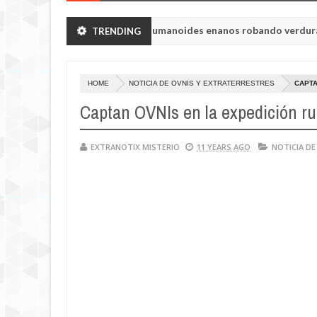
de Chelyabinsk vieron a humanoides enanos robando verduras de sus 
TRENDING
 la princesa Tisul de la región de Kemerovo.
HOME
NOTICIA DE OVNIS Y EXTRATERRESTRES
CAPTA
Captan OVNIs en la expedición ru
EXTRANOTIX MISTERIO
11 YEARS AGO
NOTICIA DE