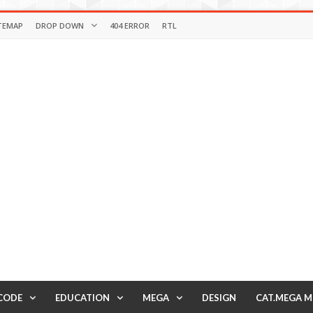
TEMAP
DROP DOWN
404 ERROR
RTL
CODE
EDUCATION
MEGA
DESIGN
CAT.MEGA 