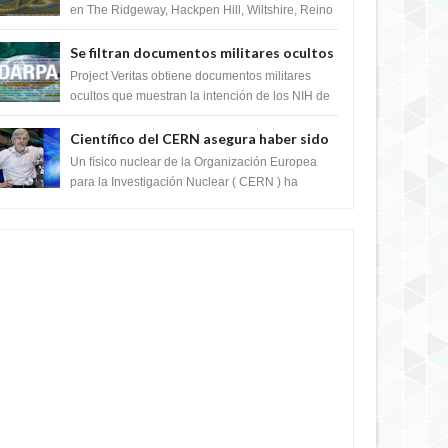
en The Ridgeway, Hackpen Hill, Wiltshire, Reino
Unido, fue reportado por Crop circle conec...
Se filtran documentos militares ocultos
que muestran la intención de los NIH de
Project Veritas obtiene documentos militares
crear el SARS-CoV-2, utilizando la
ocultos que muestran la intención de los NIH de
crear el SARS-CoV-2, utilizando la investigaci...
investigación de ganancia de función
Científico del CERN asegura haber sido
ayudado por seres de luz durante una
Un físico nuclear de la Organización Europea
prueba del Colisionador de Hadrones
para la Investigación Nuclear ( CERN ) ha
acogido recientemente el cristianismo en su
corazó...