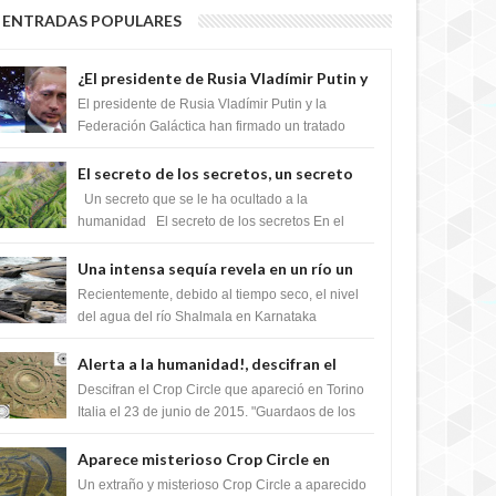
ENTRADAS POPULARES
¿El presidente de Rusia Vladímir Putin y
la Federación Galactica han firmado un
El presidente de Rusia Vladímir Putin y la
tratado para acabar con los Sionistas?
Federación Galáctica han firmado un tratado
para trabajar juntos, para exponer a todos los
Si...
El secreto de los secretos, un secreto
que cambiaría por completo el destino
Un secreto que se le ha ocultado a la
de la humanidad
humanidad El secreto de los secretos En el
verano de 2003, en una zona inexplorada de las
m...
Una intensa sequía revela en un río un
impresionante hallazgo de miles de
Recientemente, debido al tiempo seco, el nivel
Shiva Lingas
del agua del río Shalmala en Karnataka
retrocedió, revelando la presencia de miles de
Shiv...
Alerta a la humanidad!, descifran el
mensaje del Crop Circle de Torino ,Italia
Descifran el Crop Circle que apareció en Torino
Italia el 23 de junio de 2015. "Guardaos de los
extraterrestres con regalos! Esos ...
Aparece misterioso Crop Circle en
Reino Unido 23 de junio 2016
Un extraño y misterioso Crop Circle a aparecido