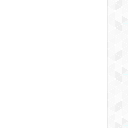
MAY
23,
2025
MAY
20,
2025
CONTACTADOS
NOTICIA
habló sobre
Mujer desaparecida dijo que un ser
 en la órbita de
maligno se la llevó la localizaron en
una cueva.