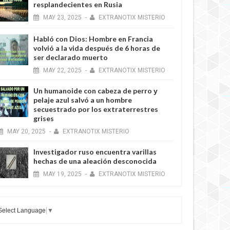
resplandecientes en Rusia
MAY
23,
2025
-
EXTRANOTIX MISTERIO
Habló con Dios: Hombre en Francia
volvió a la vida después de 6 horas de
ser declarado muerto
MAY
22,
2025
-
EXTRANOTIX MISTERIO
Un humanoide con cabeza de perro у
pelaje azul salvó a un hombre
secuestrado por los extraterrestres
grises
MAY
20,
2025
-
EXTRANOTIX MISTERIO
Investigador ruso encuentra varillas
hechas de una aleación desconocida
MAY
19,
2025
-
EXTRANOTIX MISTERIO
Select Language
▼