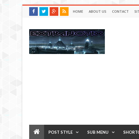
HOME
ABOUT US
CONTACT
SI
POST STYLE
SUB MENU
SHORT