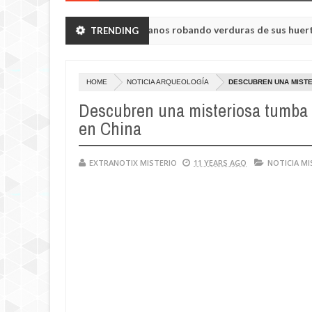
ron a humanoides enanos robando verduras de sus huertos.
TRENDING
May
23,
de la región de Kemerovo.
0
2025
HOME
NOTICIA ARQUEOLOGÍA
DESCUBREN UNA MISTE
Descubren una misteriosa tumba 
en China
EXTRANOTIX MISTERIO
11 YEARS AGO
NOTICIA MI