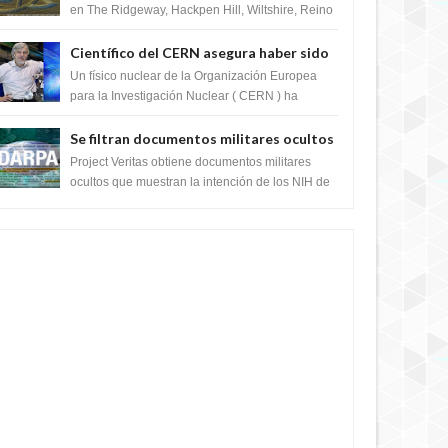
en The Ridgeway, Hackpen Hill, Wiltshire, Reino
Unido, fue reportado por Crop circle conec...
Científico del CERN asegura haber sido
ayudado por seres de luz durante una
Un físico nuclear de la Organización Europea
prueba del Colisionador de Hadrones
para la Investigación Nuclear ( CERN ) ha
acogido recientemente el cristianismo en su
corazó...
Se filtran documentos militares ocultos
que muestran la intención de los NIH de
Project Veritas obtiene documentos militares
crear el SARS-CoV-2, utilizando la
ocultos que muestran la intención de los NIH de
crear el SARS-CoV-2, utilizando la investigaci...
investigación de ganancia de función