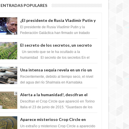
ENTRADAS POPULARES
¿El presidente de Rusia Vladímir Putin y
la Federación Galactica han firmado un
El presidente de Rusia Vladímir Putin y la
tratado para acabar con los Sionistas?
Federación Galáctica han firmado un tratado
para trabajar juntos, para exponer a todos los
Si...
El secreto de los secretos, un secreto
que cambiaría por completo el destino
Un secreto que se le ha ocultado a la
de la humanidad
humanidad El secreto de los secretos En el
verano de 2003, en una zona inexplorada de las
m...
Una intensa sequía revela en un río un
impresionante hallazgo de miles de
Recientemente, debido al tiempo seco, el nivel
Shiva Lingas
del agua del río Shalmala en Karnataka
retrocedió, revelando la presencia de miles de
Shiv...
Alerta a la humanidad!, descifran el
mensaje del Crop Circle de Torino ,Italia
Descifran el Crop Circle que apareció en Torino
Italia el 23 de junio de 2015. "Guardaos de los
extraterrestres con regalos! Esos ...
Aparece misterioso Crop Circle en
Reino Unido 23 de junio 2016
Un extraño y misterioso Crop Circle a aparecido