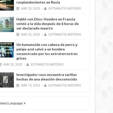
resplandecientes en Rusia
MAY
23,
2025
-
EXTRANOTIX MISTERIO
Habló con Dios: Hombre en Francia
volvió a la vida después de 6 horas de
ser declarado muerto
MAY
22,
2025
-
EXTRANOTIX MISTERIO
Un humanoide con cabeza de perro у
pelaje azul salvó a un hombre
secuestrado por los extraterrestres
grises
MAY
20,
2025
-
EXTRANOTIX MISTERIO
Investigador ruso encuentra varillas
hechas de una aleación desconocida
MAY
19,
2025
-
EXTRANOTIX MISTERIO
Select Language
▼