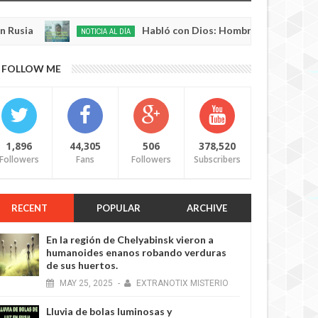
Habló con Dios: Hombre en Francia volvió a la vid
NOTICIA AL DÍA
0
FOLLOW ME
1,896
44,305
506
378,520
Followers
Fans
Followers
Subscribers
RECENT
POPULAR
ARCHIVE
En la región de Chelyabinsk vieron a
humanoides enanos robando verduras
de sus huertos.
MAY
25,
2025
-
EXTRANOTIX MISTERIO
Lluvia de bolas luminosas y