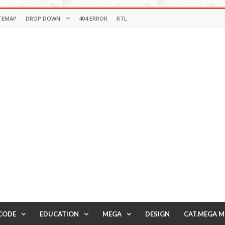
TEMAP
DROP DOWN
404 ERROR
RTL
CODE
EDUCATION
MEGA
DESIGN
CAT.MEGA 