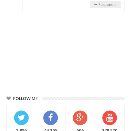
Responder
FOLLOW ME
1,896
44,305
506
378,520