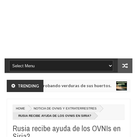
anoides enanos robando verduras de sus huertos.
L
TRENDING
NOTICIA
May
23,
76, conocida como la radio del fin del mundo volvió a emitir mensaje
0
2025
HOME
NOTICIA DE OVNIS Y EXTRATERRESTRES
anoides enanos robando verduras de sus huertos.
L
NOTICIA
RUSIA RECIBE AYUDA DE LOS OVNIS EN SIRIA?
May
23,
Rusia recibe ayuda de los OVNIs en
76, conocida como la radio del fin del mundo volvió a emitir mensaje
0
2025
Siria?