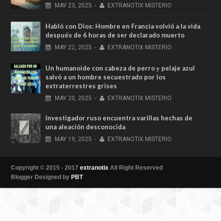
MAY
23,
2025
-
EXTRANOTIX MISTERIO
Habló con Dios: Hombre en Francia volvió a la vida
después de 6 horas de ser declarado muerto
MAY
22,
2025
-
EXTRANOTIX MISTERIO
Un humanoide con cabeza de perro у pelaje azul
salvó a un hombre secuestrado por los
extraterrestres grises
MAY
20,
2025
-
EXTRANOTIX MISTERIO
Investigador ruso encuentra varillas hechas de
una aleación desconocida
MAY
19,
2025
-
EXTRANOTIX MISTERIO
Copyright © 2015 - 2017
extranotix
All Right Reserved
Blogger Designed by
PBT