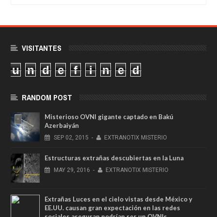
VISITANTES
u
n
d
e
f
i
n
e
d
RANDOM POST
Misterioso OVNI gigante captado en Bakú
Azerbaiyán
SEP
02,
2015
-
EXTRANOTIX MISTERIO
Estructuras extrañas descubiertas en la Luna
MAY
29,
2016
-
EXTRANOTIX MISTERIO
Extrañas Luces en el cielo vistas desde México y
EE.UU. causan gran expectación en las redes
sociales aseguran podrían ser un OVNIs