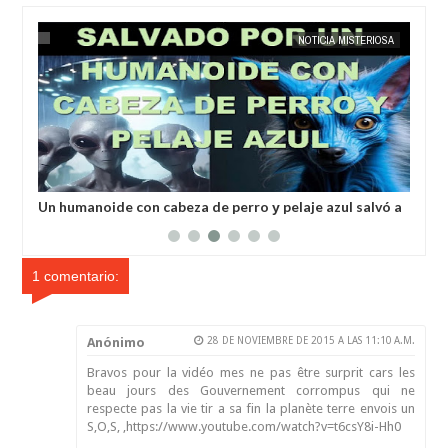
MAY
25,
2025
IA
EXTRANOTIX MISTERIO
NOTICIA MISTERIOSA
EXTRANOT
a
Un humanoide con cabeza de perro у pelaje azul salvó a
Inv
un hombre secuestrado por los extraterrestres grises
ale
1 comentario:
Anónimo
28 DE NOVIEMBRE DE 2015 A LAS 11:10 A.M.
Bravos pour la vidéo mes ne pas être surprit cars les
beau jours des Gouvernement corrompus qui ne
respecte pas la vie tir a sa fin la planète terre envois un
S,O,S, ,https://www.youtube.com/watch?v=t6csY8i-Hh0