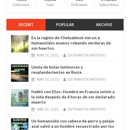
Followers
Fans
Followers
Subscribers
RECENT
POPULAR
ARCHIVE
En la región de Chelyabinsk vieron a
humanoides enanos robando verduras de
sus huertos.
MAY
25,
2025
-
EXTRANOTIX MISTERIO
Lluvia de bolas luminosas y
resplandecientes en Rusia
MAY
23,
2025
-
EXTRANOTIX MISTERIO
Habló con Dios: Hombre en Francia volvió a
la vida después de 6 horas de ser declarado
muerto
MAY
22,
2025
-
EXTRANOTIX MISTERIO
Un humanoide con cabeza de perro у pelaje
azul salvó a un hombre secuestrado por los