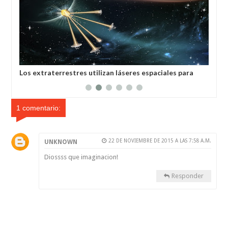
ara
La guerra en el espacio cambiará la vida de toda la
humanidad, afirma general estadounidense
1 comentario:
22 DE NOVIEMBRE DE 2015 A LAS 7:58 A.M.
UNKNOWN
Diossss que imaginacion!
Responder