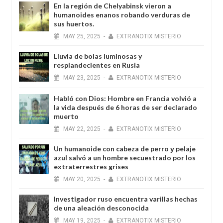
En la región de Chelyabinsk vieron a
humanoides enanos robando verduras de
sus huertos.
MAY
25,
2025
-
EXTRANOTIX MISTERIO
Lluvia de bolas luminosas y
resplandecientes en Rusia
MAY
23,
2025
-
EXTRANOTIX MISTERIO
Habló con Dios: Hombre en Francia volvió a
la vida después de 6 horas de ser declarado
muerto
MAY
22,
2025
-
EXTRANOTIX MISTERIO
Un humanoide con cabeza de perro у pelaje
azul salvó a un hombre secuestrado por los
extraterrestres grises
MAY
20,
2025
-
EXTRANOTIX MISTERIO
Investigador ruso encuentra varillas hechas
de una aleación desconocida
MAY
19,
2025
-
EXTRANOTIX MISTERIO