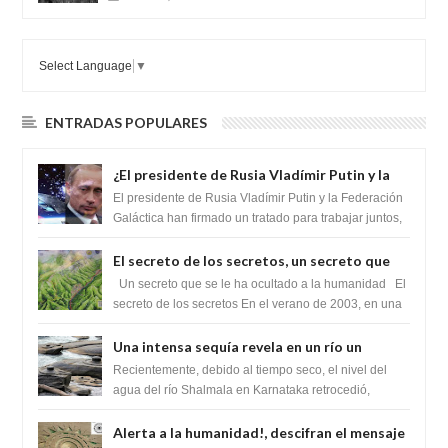
Select Language
▼
ENTRADAS POPULARES
¿El presidente de Rusia Vladímir Putin y la
Federación Galactica han firmado un
El presidente de Rusia Vladímir Putin y la Federación
tratado para acabar con los Sionistas?
Galáctica han firmado un tratado para trabajar juntos,
para exponer a todos los Si...
El secreto de los secretos, un secreto que
cambiaría por completo el destino de la
Un secreto que se le ha ocultado a la humanidad El
humanidad
secreto de los secretos En el verano de 2003, en una
zona inexplorada de las m...
Una intensa sequía revela en un río un
impresionante hallazgo de miles de Shiva
Recientemente, debido al tiempo seco, el nivel del
Lingas
agua del río Shalmala en Karnataka retrocedió,
revelando la presencia de miles de Shiv...
Alerta a la humanidad!, descifran el mensaje