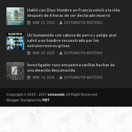
Habló con Dios: Hombre en Francia volvió a la vida
después de 6 horas de ser declarado muerto
MAY
22,
2025
-
EXTRANOTIX MISTERIO
Un humanoide con cabeza de perro у pelaje azul
salvó a un hombre secuestrado por los
extraterrestres grises
MAY
20,
2025
-
EXTRANOTIX MISTERIO
Investigador ruso encuentra varillas hechas de
una aleación desconocida
MAY
19,
2025
-
EXTRANOTIX MISTERIO
Copyright © 2015 - 2017
extranotix
All Right Reserved
Blogger Designed by
PBT