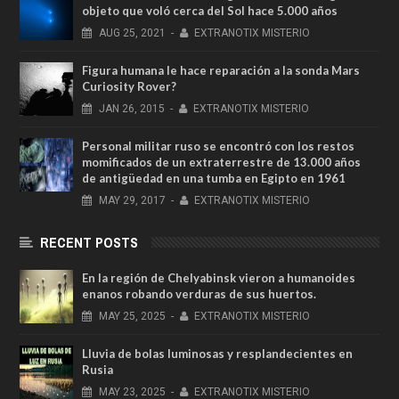
objeto que voló cerca del Sol hace 5.000 años
AUG
25,
2021
-
EXTRANOTIX MISTERIO
Figura humana le hace reparación a la sonda Mars
Curiosity Rover?
JAN
26,
2015
-
EXTRANOTIX MISTERIO
Personal militar ruso se encontró con los restos
momificados de un extraterrestre de 13.000 años
de antigüedad en una tumba en Egipto en 1961
MAY
29,
2017
-
EXTRANOTIX MISTERIO
RECENT POSTS
En la región de Chelyabinsk vieron a humanoides
enanos robando verduras de sus huertos.
MAY
25,
2025
-
EXTRANOTIX MISTERIO
Lluvia de bolas luminosas y resplandecientes en
Rusia
MAY
23,
2025
-
EXTRANOTIX MISTERIO