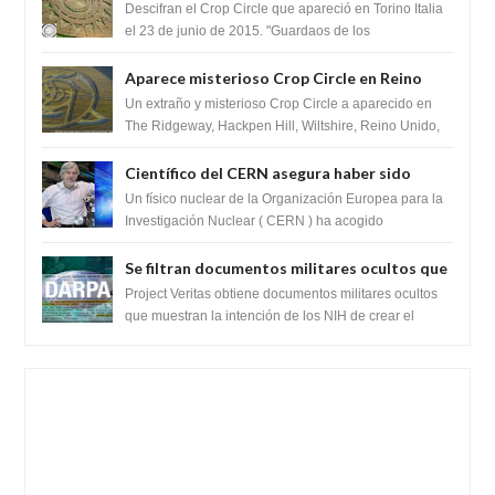
del Crop Circle de Torino ,Italia
Descifran el Crop Circle que apareció en Torino Italia
el 23 de junio de 2015. "Guardaos de los
extraterrestres con regalos! Esos ...
Aparece misterioso Crop Circle en Reino
Unido 23 de junio 2016
Un extraño y misterioso Crop Circle a aparecido en
The Ridgeway, Hackpen Hill, Wiltshire, Reino Unido,
fue reportado por Crop circle conec...
Científico del CERN asegura haber sido
ayudado por seres de luz durante una
Un físico nuclear de la Organización Europea para la
prueba del Colisionador de Hadrones
Investigación Nuclear ( CERN ) ha acogido
recientemente el cristianismo en su corazó...
Se filtran documentos militares ocultos que
muestran la intención de los NIH de crear el
Project Veritas obtiene documentos militares ocultos
SARS-CoV-2, utilizando la investigación de
que muestran la intención de los NIH de crear el
SARS-CoV-2, utilizando la investigaci...
ganancia de función