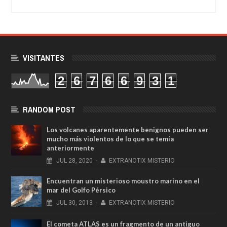
VISITANTES
2
6
7
6
6
9
3
1
RANDOM POST
Los volcanes aparentemente benignos pueden ser
mucho más violentos de lo que se temía
anteriormente
JUL
28,
2020
-
EXTRANOTIX MISTERIO
Encuentran un misterioso moustro marino en el
mar del Golfo Pérsico
JUL
30,
2013
-
EXTRANOTIX MISTERIO
El cometa ATLAS es un fragmento de un antiguo