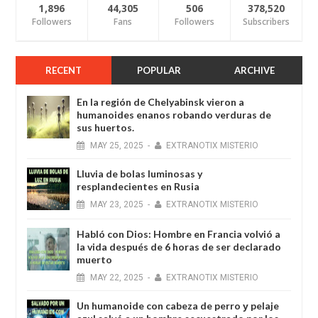
1,896
44,305
506
378,520
Followers
Fans
Followers
Subscribers
RECENT
POPULAR
ARCHIVE
En la región de Chelyabinsk vieron a
humanoides enanos robando verduras de
sus huertos.
MAY
25,
2025
-
EXTRANOTIX MISTERIO
Lluvia de bolas luminosas y
resplandecientes en Rusia
MAY
23,
2025
-
EXTRANOTIX MISTERIO
Habló con Dios: Hombre en Francia volvió a
la vida después de 6 horas de ser declarado
muerto
MAY
22,
2025
-
EXTRANOTIX MISTERIO
Un humanoide con cabeza de perro у pelaje