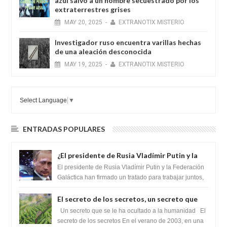
azul salvó a un hombre secuestrado por los
extraterrestres grises
MAY
20,
2025
-
EXTRANOTIX MISTERIO
Investigador ruso encuentra varillas hechas
de una aleación desconocida
MAY
19,
2025
-
EXTRANOTIX MISTERIO
Select Language
▼
ENTRADAS POPULARES
¿El presidente de Rusia Vladímir Putin y la
Federación Galactica han firmado un
El presidente de Rusia Vladímir Putin y la Federación
tratado para acabar con los Sionistas?
Galáctica han firmado un tratado para trabajar juntos,
para exponer a todos los Si...
El secreto de los secretos, un secreto que
cambiaría por completo el destino de la
Un secreto que se le ha ocultado a la humanidad El
humanidad
secreto de los secretos En el verano de 2003, en una