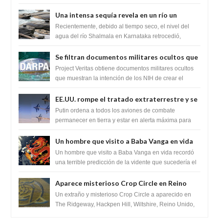
zona inexplorada de las m...
Una intensa sequía revela en un río un
impresionante hallazgo de miles de Shiva
Recientemente, debido al tiempo seco, el nivel del
Lingas
agua del río Shalmala en Karnataka retrocedió,
revelando la presencia de miles de Shiv...
Se filtran documentos militares ocultos que
muestran la intención de los NIH de crear el
Project Veritas obtiene documentos militares ocultos
SARS-CoV-2, utilizando la investigación de
que muestran la intención de los NIH de crear el
SARS-CoV-2, utilizando la investigaci...
ganancia de función
EE.UU. rompe el tratado extraterrestre y se
prepara para destruir el misterioso satélite
Putin ordena a todos los aviones de combate
"Caballero Negro"
permanecer en tierra y estar en alerta máxima para
despegar, después de que Obama rompe el ...
Un hombre que visito a Baba Vanga en vida
recordó la terrible predicción de la vidente
Un hombre que visito a Baba Vanga en vida recordó
para febrero de 2022.
una terrible predicción de la vidente que sucedería el
2 de febrero de 2022. Según el pron...
Aparece misterioso Crop Circle en Reino
Unido 23 de junio 2016
Un extraño y misterioso Crop Circle a aparecido en
The Ridgeway, Hackpen Hill, Wiltshire, Reino Unido,
fue reportado por Crop circle conec...