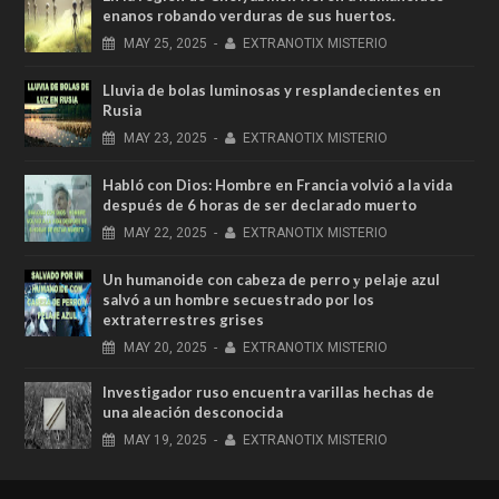
enanos robando verduras de sus huertos.
MAY
25,
2025
-
EXTRANOTIX MISTERIO
Lluvia de bolas luminosas y resplandecientes en
Rusia
MAY
23,
2025
-
EXTRANOTIX MISTERIO
Habló con Dios: Hombre en Francia volvió a la vida
después de 6 horas de ser declarado muerto
MAY
22,
2025
-
EXTRANOTIX MISTERIO
Un humanoide con cabeza de perro у pelaje azul
salvó a un hombre secuestrado por los
extraterrestres grises
MAY
20,
2025
-
EXTRANOTIX MISTERIO
Investigador ruso encuentra varillas hechas de
una aleación desconocida
MAY
19,
2025
-
EXTRANOTIX MISTERIO