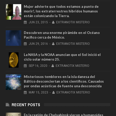
Mujer advierte que todos estamos a punto de
morir!, los extraterrestres hibridos humanos
están colonizando la Tierra.
JUN
23,
2015
-
EXTRANOTIX MISTERIO
Descubren una enorme pirámide en el Océano
Pacífico cerca de México.
JUN
29,
2016
-
EXTRANOTIX MISTERIO
La NASA y la NOAA anuncian que el Sol inició el
ciclo solar número 25.
SEP
16,
2020
-
EXTRANOTIX MISTERIO
Misteriosos temblores en la isla danesa del
Báltico desconciertan a los científicos. Causados ​​
por ondas acústicas de fuente una desconocida
MAY
15,
2023
-
EXTRANOTIX MISTERIO
RECENT POSTS
En la región de Chelyabinsk vieron a humanoides