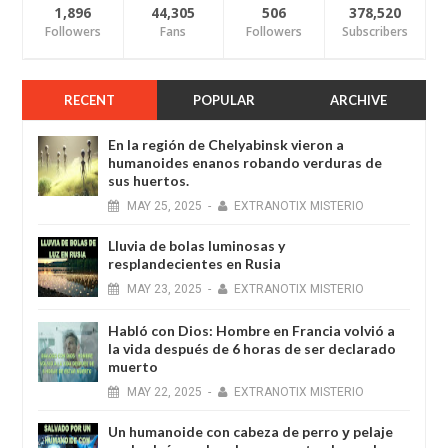
1,896
44,305
506
378,520
Followers
Fans
Followers
Subscribers
RECENT
POPULAR
ARCHIVE
En la región de Chelyabinsk vieron a
humanoides enanos robando verduras de
sus huertos.
MAY
25,
2025
-
EXTRANOTIX MISTERIO
Lluvia de bolas luminosas y
resplandecientes en Rusia
MAY
23,
2025
-
EXTRANOTIX MISTERIO
Habló con Dios: Hombre en Francia volvió a
la vida después de 6 horas de ser declarado
muerto
MAY
22,
2025
-
EXTRANOTIX MISTERIO
Un humanoide con cabeza de perro у pelaje