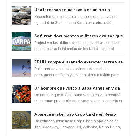
zona inexplorada de las m...
Una intensa sequía revela en un río un
impresionante hallazgo de miles de Shiva
Recientemente, debido al tiempo seco, el nivel del
Lingas
agua del río Shalmala en Karnataka retrocedió,
revelando la presencia de miles de Shiv...
Se filtran documentos militares ocultos que
muestran la intención de los NIH de crear el
Project Veritas obtiene documentos militares ocultos
SARS-CoV-2, utilizando la investigación de
que muestran la intención de los NIH de crear el
SARS-CoV-2, utilizando la investigaci...
ganancia de función
EE.UU. rompe el tratado extraterrestre y se
prepara para destruir el misterioso satélite
Putin ordena a todos los aviones de combate
"Caballero Negro"
permanecer en tierra y estar en alerta máxima para
despegar, después de que Obama rompe el ...
Un hombre que visito a Baba Vanga en vida
recordó la terrible predicción de la vidente
Un hombre que visito a Baba Vanga en vida recordó
para febrero de 2022.
una terrible predicción de la vidente que sucedería el
2 de febrero de 2022. Según el pron...
Aparece misterioso Crop Circle en Reino
Unido 23 de junio 2016
Un extraño y misterioso Crop Circle a aparecido en
The Ridgeway, Hackpen Hill, Wiltshire, Reino Unido,
fue reportado por Crop circle conec...