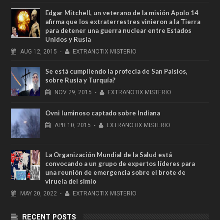
Edgar Mitchell, un veterano de la misión Apolo 14
afirma que los extraterrestres vinieron a la Tierra
para detener una guerra nuclear entre Estados
Unidos y Rusia
AUG
12,
2015
-
EXTRANOTIX MISTERIO
Se está cumpliendo la profecia de San Paisios,
sobre Rusia y Turquía?
NOV
29,
2015
-
EXTRANOTIX MISTERIO
Ovni luminoso captado sobre Indiana
APR
10,
2015
-
EXTRANOTIX MISTERIO
La Organización Mundial de la Salud está
convocando a un grupo de expertos líderes para
una reunión de emergencia sobre el brote de
viruela del simio
MAY
20,
2022
-
EXTRANOTIX MISTERIO
RECENT POSTS