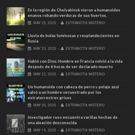
En la región de Chelyabinsk vieron a humanoides
enanos robando verduras de sus huertos.
MAY
25,
2025
-
EXTRANOTIX MISTERIO
Lluvia de bolas luminosas y resplandecientes en
Rusia
MAY
23,
2025
-
EXTRANOTIX MISTERIO
Habló con Dios: Hombre en Francia volvió a la vida
después de 6 horas de ser declarado muerto
MAY
22,
2025
-
EXTRANOTIX MISTERIO
Un humanoide con cabeza de perro у pelaje azul
salvó a un hombre secuestrado por los
extraterrestres grises
MAY
20,
2025
-
EXTRANOTIX MISTERIO
Investigador ruso encuentra varillas hechas de
una aleación desconocida
MAY
19,
2025
-
EXTRANOTIX MISTERIO