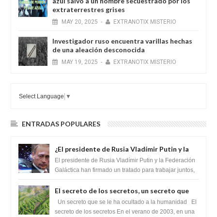
azul salvó a un hombre secuestrado por los
extraterrestres grises
MAY
20,
2025
-
EXTRANOTIX MISTERIO
Investigador ruso encuentra varillas hechas
de una aleación desconocida
MAY
19,
2025
-
EXTRANOTIX MISTERIO
Select Language
▼
ENTRADAS POPULARES
¿El presidente de Rusia Vladímir Putin y la
Federación Galactica han firmado un
El presidente de Rusia Vladímir Putin y la Federación
tratado para acabar con los Sionistas?
Galáctica han firmado un tratado para trabajar juntos,
para exponer a todos los Si...
El secreto de los secretos, un secreto que
cambiaría por completo el destino de la
Un secreto que se le ha ocultado a la humanidad El
humanidad
secreto de los secretos En el verano de 2003, en una