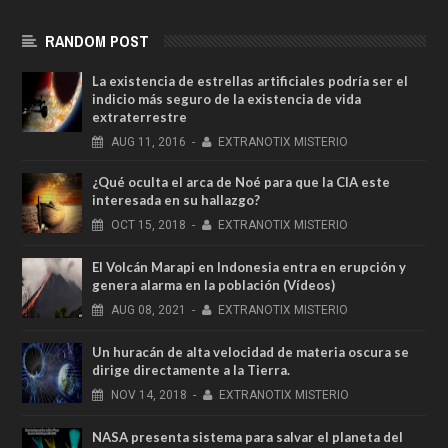
RANDOM POST
La existencia de estrellas artificiales podría ser el
indicio más seguro de la existencia de vida
extraterrestre
AUG
11,
2016
-
EXTRANOTIX MISTERIO
¿Qué oculta el arca de Noé para que la CIA este
interesada en su hallazgo?
OCT
15,
2018
-
EXTRANOTIX MISTERIO
El Volcán Marapi en Indonesia entra en erupción y
genera alarma en la población (Vídeos)
AUG
08,
2021
-
EXTRANOTIX MISTERIO
Un huracán de alta velocidad de materia oscura se
dirige directamente a la Tierra.
NOV
14,
2018
-
EXTRANOTIX MISTERIO
NASA presenta sistema para salvar el planeta del