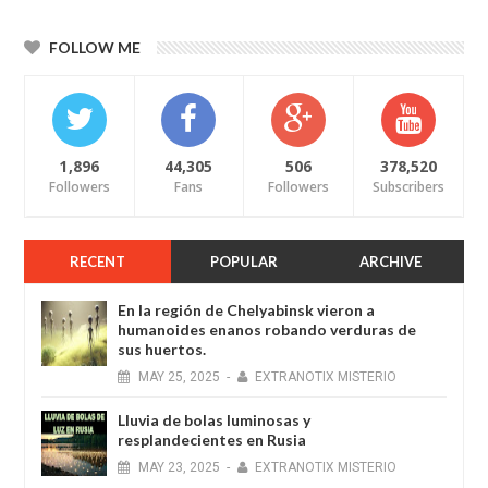
FOLLOW ME
1,896
44,305
506
378,520
Followers
Fans
Followers
Subscribers
RECENT
POPULAR
ARCHIVE
En la región de Chelyabinsk vieron a
humanoides enanos robando verduras de
sus huertos.
MAY
25,
2025
-
EXTRANOTIX MISTERIO
Lluvia de bolas luminosas y
resplandecientes en Rusia
MAY
23,
2025
-
EXTRANOTIX MISTERIO