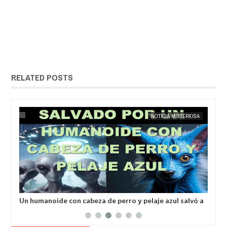
RELATED POSTS
MAY
25,
2025
IA
EXTRANOTIX MISTERIO
NOTICIA MISTERIOSA
EXTRANOT
a
Un humanoide con cabeza de perro у pelaje azul salvó a
Inv
un hombre secuestrado por los extraterrestres grises
ale