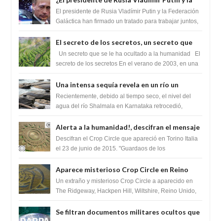
Federación Galactica han firmado un
El presidente de Rusia Vladímir Putin y la Federación
tratado para acabar con los Sionistas?
Galáctica han firmado un tratado para trabajar juntos,
para exponer a todos los Si...
El secreto de los secretos, un secreto que
cambiaría por completo el destino de la
Un secreto que se le ha ocultado a la humanidad El
humanidad
secreto de los secretos En el verano de 2003, en una
zona inexplorada de las m...
Una intensa sequía revela en un río un
impresionante hallazgo de miles de Shiva
Recientemente, debido al tiempo seco, el nivel del
Lingas
agua del río Shalmala en Karnataka retrocedió,
revelando la presencia de miles de Shiv...
Alerta a la humanidad!, descifran el mensaje
del Crop Circle de Torino ,Italia
Descifran el Crop Circle que apareció en Torino Italia
el 23 de junio de 2015. "Guardaos de los
extraterrestres con regalos! Esos ...
Aparece misterioso Crop Circle en Reino
Unido 23 de junio 2016
Un extraño y misterioso Crop Circle a aparecido en
The Ridgeway, Hackpen Hill, Wiltshire, Reino Unido,
fue reportado por Crop circle conec...
Se filtran documentos militares ocultos que