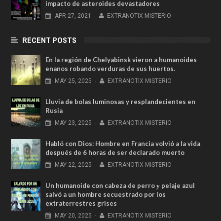
impacto de asteroides devastadores
APR
27,
2021
-
EXTRANOTIX MISTERIO
RECENT POSTS
En la región de Chelyabinsk vieron a humanoides
enanos robando verduras de sus huertos.
MAY
25,
2025
-
EXTRANOTIX MISTERIO
Lluvia de bolas luminosas y resplandecientes en
Rusia
MAY
23,
2025
-
EXTRANOTIX MISTERIO
Habló con Dios: Hombre en Francia volvió a la vida
después de 6 horas de ser declarado muerto
MAY
22,
2025
-
EXTRANOTIX MISTERIO
Un humanoide con cabeza de perro у pelaje azul
salvó a un hombre secuestrado por los
extraterrestres grises
MAY
20,
2025
-
EXTRANOTIX MISTERIO