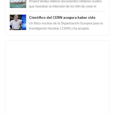
muestran la intención de los NIH de crear el
Project Veritas obtiene documentos militares ocultos
SARS-CoV-2, utilizando la investigación de
que muestran la intención de los NIH de crear el
SARS-CoV-2, utilizando la investigaci...
ganancia de función
Científico del CERN asegura haber sido
ayudado por seres de luz durante una
Un físico nuclear de la Organización Europea para la
prueba del Colisionador de Hadrones
Investigación Nuclear ( CERN ) ha acogido
recientemente el cristianismo en su corazó...