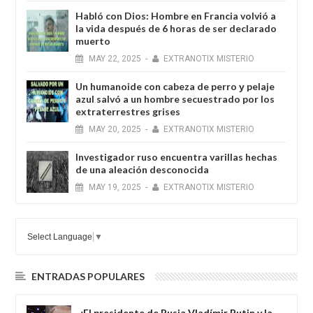
Habló con Dios: Hombre en Francia volvió a
la vida después de 6 horas de ser declarado
muerto
MAY
22,
2025
-
EXTRANOTIX MISTERIO
Un humanoide con cabeza de perro у pelaje
azul salvó a un hombre secuestrado por los
extraterrestres grises
MAY
20,
2025
-
EXTRANOTIX MISTERIO
Investigador ruso encuentra varillas hechas
de una aleación desconocida
MAY
19,
2025
-
EXTRANOTIX MISTERIO
Select Language
▼
ENTRADAS POPULARES
¿El presidente de Rusia Vladímir Putin y la