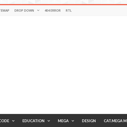
TEMAP
DROP DOWN
404 ERROR
RTL
CODE
EDUCATION
MEGA
DESIGN
CAT.MEGA 