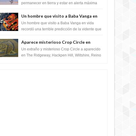
satélite "Caballero Negro"
permanecer en tierra y estar en alerta máxima
para despegar, después de que Obama rompe
el ...
Un hombre que visito a Baba Vanga en
vida recordó la terrible predicción de la
Un hombre que visito a Baba Vanga en vida
vidente para febrero de 2022.
recordó una terrible predicción de la vidente que
sucedería el 2 de febrero de 2022. Según el
pron...
Aparece misterioso Crop Circle en
Reino Unido 23 de junio 2016
Un extraño y misterioso Crop Circle a aparecido
en The Ridgeway, Hackpen Hill, Wiltshire, Reino
Unido, fue reportado por Crop circle conec...