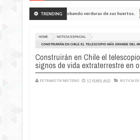
n a humanoides enanos robando verduras de sus huertos.
TRENDING
NO
May
23,
 la región de Kemerovo.
0
2025
HOME
NOTICIA ESPACIAL
CONSTRUIRÁN EN CHILE EL TELESCOPIO MÁS GRANDE DEL M
PLANETAS
Construirán en Chile el telescop
signos de vida extraterrestre en o
EXTRANOTIX MISTERIO
12 YEARS AGO
NOTICIA DE