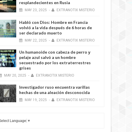
resplandecientes en Rusia
MAY
23,
2025
-
EXTRANOTIX MISTERIO
Habló con Dios: Hombre en Francia
volvió a la vida después de 6 horas de
ser declarado muerto
MAY
22,
2025
-
EXTRANOTIX MISTERIO
Un humanoide con cabeza de perro у
pelaje azul salvó a un hombre
secuestrado por los extraterrestres
grises
MAY
20,
2025
-
EXTRANOTIX MISTERIO
Investigador ruso encuentra varillas
hechas de una aleación desconocida
MAY
19,
2025
-
EXTRANOTIX MISTERIO
Select Language
▼