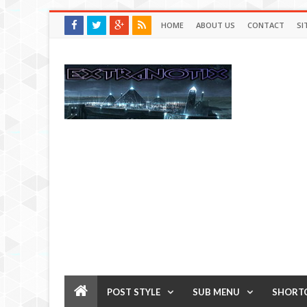
HOME
ABOUT US
CONTACT
SI
POST STYLE
SUB MENU
SHORT