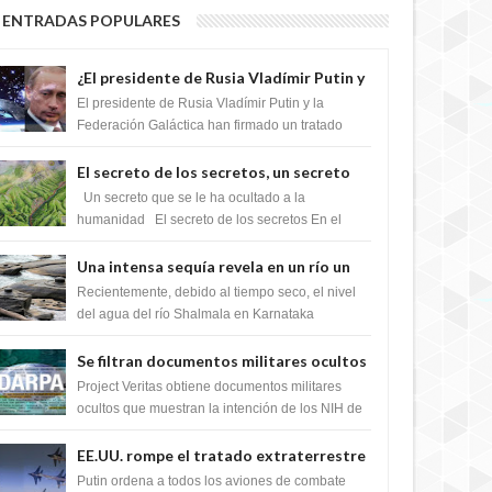
ENTRADAS POPULARES
¿El presidente de Rusia Vladímir Putin y
la Federación Galactica han firmado un
El presidente de Rusia Vladímir Putin y la
tratado para acabar con los Sionistas?
Federación Galáctica han firmado un tratado
para trabajar juntos, para exponer a todos los
Si...
El secreto de los secretos, un secreto
que cambiaría por completo el destino
Un secreto que se le ha ocultado a la
de la humanidad
humanidad El secreto de los secretos En el
verano de 2003, en una zona inexplorada de las
m...
Una intensa sequía revela en un río un
impresionante hallazgo de miles de
Recientemente, debido al tiempo seco, el nivel
Shiva Lingas
del agua del río Shalmala en Karnataka
retrocedió, revelando la presencia de miles de
Shiv...
Se filtran documentos militares ocultos
que muestran la intención de los NIH de
Project Veritas obtiene documentos militares
crear el SARS-CoV-2, utilizando la
ocultos que muestran la intención de los NIH de
crear el SARS-CoV-2, utilizando la investigaci...
investigación de ganancia de función
EE.UU. rompe el tratado extraterrestre
y se prepara para destruir el misterioso
Putin ordena a todos los aviones de combate