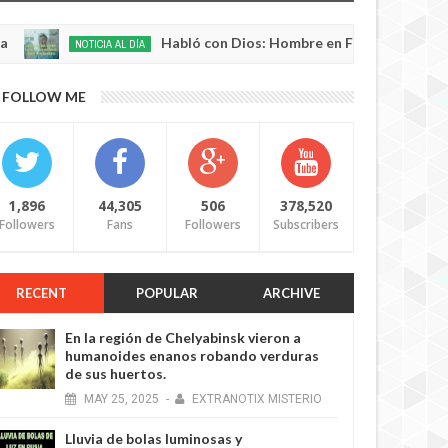
Habló con Dios: Hombre en Francia volvió a la vida 
NOTICIA AL DÍA
FOLLOW ME
1,896
44,305
506
378,520
Followers
Fans
Followers
Subscribers
RECENT
POPULAR
ARCHIVE
En la región de Chelyabinsk vieron a
humanoides enanos robando verduras
de sus huertos.
MAY
25,
2025
-
EXTRANOTIX MISTERIO
Lluvia de bolas luminosas y