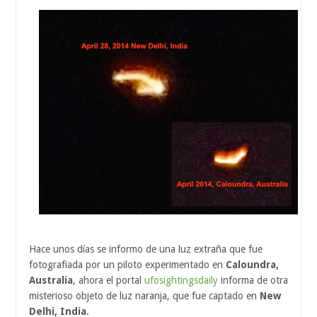
Hace unos días se informo de una luz extraña que fue
fotografiada por un piloto experimentado en
Caloundra,
Australia
, ahora el portal
ufosightingsdaily
informa de otra
misterioso objeto de luz naranja, que fue captado en
New
Delhi, India
.