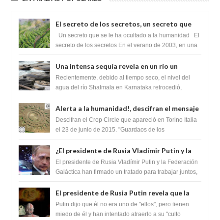
El secreto de los secretos, un secreto que
cambiaría por completo el destino de la
Un secreto que se le ha ocultado a la humanidad El
humanidad
secreto de los secretos En el verano de 2003, en una
zona inexplorada de las m...
Una intensa sequía revela en un río un
impresionante hallazgo de miles de Shiva
Recientemente, debido al tiempo seco, el nivel del
Lingas
agua del río Shalmala en Karnataka retrocedió,
revelando la presencia de miles de Shiv...
Alerta a la humanidad!, descifran el mensaje
del Crop Circle de Torino ,Italia
Descifran el Crop Circle que apareció en Torino Italia
el 23 de junio de 2015. "Guardaos de los
extraterrestres con regalos! Esos ...
¿El presidente de Rusia Vladímir Putin y la
Federación Galactica han firmado un
El presidente de Rusia Vladímir Putin y la Federación
tratado para acabar con los Sionistas?
Galáctica han firmado un tratado para trabajar juntos,
para exponer a todos los Si...
El presidente de Rusia Putin revela que la
clase dominante en el mundo son los
Putin dijo que él no era uno de "ellos", pero tienen
híbridos reptiles
miedo de él y han intentado atraerlo a su "culto