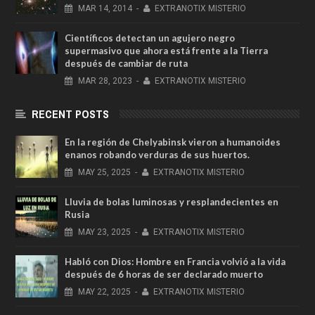
MAR
14,
2014
-
EXTRANOTIX MISTERIO
Científicos detectan un agujero negro
supermasivo que ahora está frente a la Tierra
después de cambiar de ruta
MAR
28,
2023
-
EXTRANOTIX MISTERIO
RECENT POSTS
En la región de Chelyabinsk vieron a humanoides
enanos robando verduras de sus huertos.
MAY
25,
2025
-
EXTRANOTIX MISTERIO
Lluvia de bolas luminosas y resplandecientes en
Rusia
MAY
23,
2025
-
EXTRANOTIX MISTERIO
Habló con Dios: Hombre en Francia volvió a la vida
después de 6 horas de ser declarado muerto
MAY
22,
2025
-
EXTRANOTIX MISTERIO