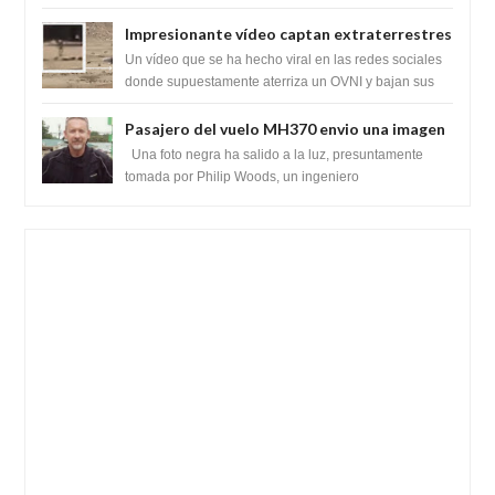
babilónico antiguo....
Impresionante vídeo captan extraterrestres
bajando de un OVNI en Arabia Saudita
Un vídeo que se ha hecho viral en las redes sociales
donde supuestamente aterriza un OVNI y bajan sus
tripulantes en el desierto en Ara...
Pasajero del vuelo MH370 envio una imagen
y texto desde la Isla Diego Garcia
Una foto negra ha salido a la luz, presuntamente
tomada por Philip Woods, un ingeniero
estadounidense de IBM que se encontraba abordo ...