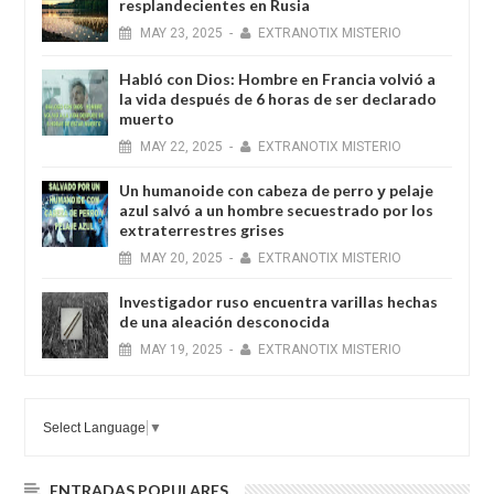
resplandecientes en Rusia
MAY
23,
2025
-
EXTRANOTIX MISTERIO
Habló con Dios: Hombre en Francia volvió a
la vida después de 6 horas de ser declarado
muerto
MAY
22,
2025
-
EXTRANOTIX MISTERIO
Un humanoide con cabeza de perro у pelaje
azul salvó a un hombre secuestrado por los
extraterrestres grises
MAY
20,
2025
-
EXTRANOTIX MISTERIO
Investigador ruso encuentra varillas hechas
de una aleación desconocida
MAY
19,
2025
-
EXTRANOTIX MISTERIO
Select Language
▼
ENTRADAS POPULARES