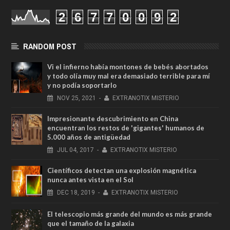
2
6
7
7
0
0
9
2
RANDOM POST
Vi el infierno había montones de bebés abortados
y todo olía muy mal era demasiado terrible para mí
y no podía soportarlo
NOV
25,
2021
-
EXTRANOTIX MISTERIO
Impresionante descubrimiento en China
encuentran los restos de 'gigantes' humanos de
5.000 años de antigüedad
JUL
04,
2017
-
EXTRANOTIX MISTERIO
Científicos detectan una explosión magnética
nunca antes vista en el Sol
DEC
18,
2019
-
EXTRANOTIX MISTERIO
El telescopio más grande del mundo es más grande
que el tamaño de la galaxia