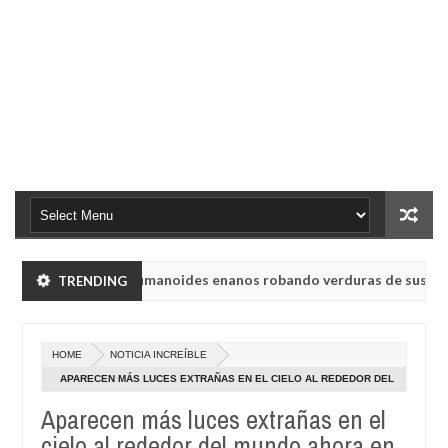
insk vieron a humanoides enanos robando verduras de sus huertos.
TRENDING
e radio rusa UVB-76, conocida como la radio del fin del mundo volvi
HOME
NOTICIA INCREÍBLE
insk vieron a humanoides enanos robando verduras de sus huertos.
APARECEN MÁS LUCES EXTRAÑAS EN EL CIELO AL REDEDOR DEL
MUNDO AHORA EN NEW DELHI, INDIA
Aparecen más luces extrañas en el
e radio rusa UVB-76, conocida como la radio del fin del mundo volvi
cielo al rededor del mundo ahora en