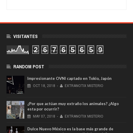
VISITANTES
2
6
7
6
5
6
5
9
RANDOM POST
Impresionante OVNI captado en Tokio, Japón
OCT
18,
2018
-
EXTRANOTIX MISTERIO
¿Por que actúan muy extraño los animales? ¿Algo
esta por ocurrir?
MAY
07,
2018
-
EXTRANOTIX MISTERIO
Dulce Nuevo México es la base más grande de