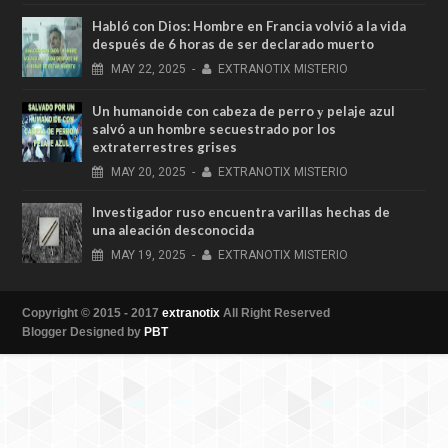
Habló con Dios: Hombre en Francia volvió a la vida
después de 6 horas de ser declarado muerto
MAY
22,
2025
-
EXTRANOTIX MISTERIO
Un humanoide con cabeza de perro у pelaje azul
salvó a un hombre secuestrado por los
extraterrestres grises
MAY
20,
2025
-
EXTRANOTIX MISTERIO
Investigador ruso encuentra varillas hechas de
una aleación desconocida
MAY
19,
2025
-
EXTRANOTIX MISTERIO
Copyright © 2015 - 2017
extranotix
All Right Reserved
Blogger Designed by
PBT