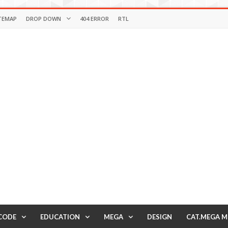
TEMAP
DROP DOWN
404 ERROR
RTL
CODE
EDUCATION
MEGA
DESIGN
CAT.MEGA 