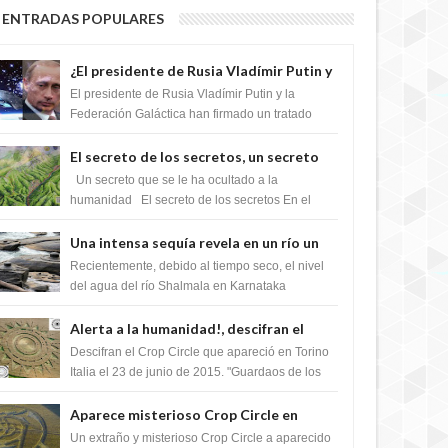
ENTRADAS POPULARES
¿El presidente de Rusia Vladímir Putin y
la Federación Galactica han firmado un
El presidente de Rusia Vladímir Putin y la
tratado para acabar con los Sionistas?
Federación Galáctica han firmado un tratado
para trabajar juntos, para exponer a todos los
Si...
El secreto de los secretos, un secreto
que cambiaría por completo el destino
Un secreto que se le ha ocultado a la
de la humanidad
humanidad El secreto de los secretos En el
verano de 2003, en una zona inexplorada de las
m...
Una intensa sequía revela en un río un
impresionante hallazgo de miles de
Recientemente, debido al tiempo seco, el nivel
Shiva Lingas
del agua del río Shalmala en Karnataka
retrocedió, revelando la presencia de miles de
Shiv...
Alerta a la humanidad!, descifran el
mensaje del Crop Circle de Torino ,Italia
Descifran el Crop Circle que apareció en Torino
Italia el 23 de junio de 2015. "Guardaos de los
extraterrestres con regalos! Esos ...
Aparece misterioso Crop Circle en
Reino Unido 23 de junio 2016
Un extraño y misterioso Crop Circle a aparecido