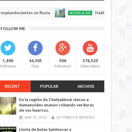
cientes en Rusia
Habló con Dios: Hombre en Fr
NOTICIA AL DÍA
May
22,
0
FOLLOW ME
2025
1,896
44,305
506
378,520
Followers
Fans
Followers
Subscribers
RECENT
POPULAR
ARCHIVE
En la región de Chelyabinsk vieron a
humanoides enanos robando verduras
de sus huertos.
MAY
25,
2025
-
EXTRANOTIX MISTERIO
Lluvia de bolas luminosas y