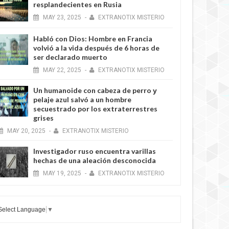
resplandecientes en Rusia
MAY
23,
2025
-
EXTRANOTIX MISTERIO
Habló con Dios: Hombre en Francia
volvió a la vida después de 6 horas de
ser declarado muerto
MAY
22,
2025
-
EXTRANOTIX MISTERIO
Un humanoide con cabeza de perro у
pelaje azul salvó a un hombre
secuestrado por los extraterrestres
grises
MAY
20,
2025
-
EXTRANOTIX MISTERIO
Investigador ruso encuentra varillas
hechas de una aleación desconocida
MAY
19,
2025
-
EXTRANOTIX MISTERIO
Select Language
▼