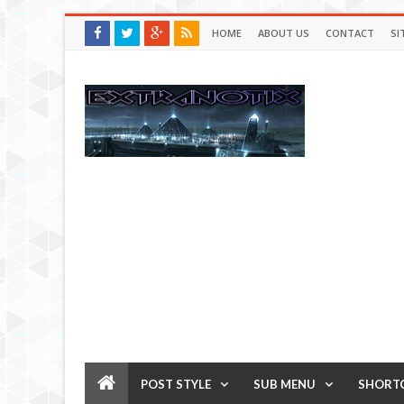
HOME
ABOUT US
CONTACT
SI
POST STYLE
SUB MENU
SHORT