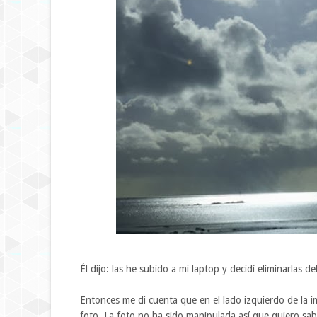
Él dijo: las he subido a mi laptop y decidí eliminarlas
Entonces me di cuenta que en el lado izquierdo de la 
foto. La foto no ha sido manipulada así que quiero sabe