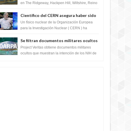
en The Ridgeway, Hackpen Hill, Wiltshire, Reino
Unido, fue reportado por Crop circle conec...
Científico del CERN asegura haber sido
ayudado por seres de luz durante una
Un físico nuclear de la Organización Europea
prueba del Colisionador de Hadrones
para la Investigación Nuclear ( CERN ) ha
acogido recientemente el cristianismo en su
corazó...
Se filtran documentos militares ocultos
que muestran la intención de los NIH de
Project Veritas obtiene documentos militares
crear el SARS-CoV-2, utilizando la
ocultos que muestran la intención de los NIH de
crear el SARS-CoV-2, utilizando la investigaci...
investigación de ganancia de función