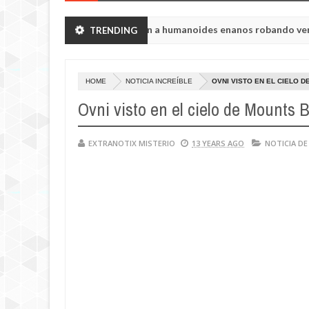
ón de Chelyabinsk vieron a humanoides enanos robando verduras de 
TRENDING
a de la princesa Tisul de la región de Kemerovo.
HOME
NOTICIA INCREÍBLE
OVNI VISTO EN EL CIELO 
Ovni visto en el cielo de Mounts 
EXTRANOTIX MISTERIO
13 YEARS AGO
NOTICIA DE