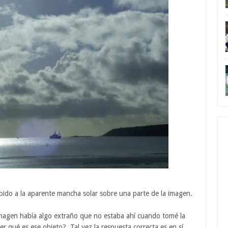
 debido a la aparente mancha solar sobre una parte de la imagen.
imagen había algo extraño que no estaba ahí cuando tomé la
r qué es ese objeto?. Tal vez la respuesta correcta es en sí