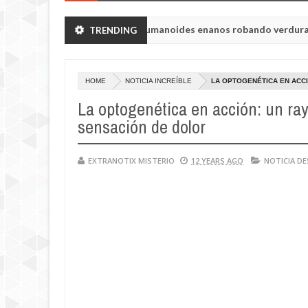
e Chelyabinsk vieron a humanoides enanos robando verduras de sus 
TRENDING
HOME
NOTICIA INCREÍBLE
LA OPTOGENÉTICA EN ACCI
La optogenética en acción: un ray
sensación de dolor
EXTRANOTIX MISTERIO
12 YEARS AGO
NOTICIA D