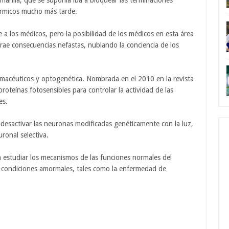
marilla, que se suponía iba a bloquear las terminaciones
térmicos mucho más tarde.
de a los médicos, pero la posibilidad de los médicos en esta área
s trae consecuencias nefastas, nublando la conciencia de los
armacéuticos y optogenética. Nombrada en el 2010 en la revista
roteínas fotosensibles para controlar la actividad de las
es.
desactivar las neuronas modificadas genéticamente con la luz,
ronal selectiva.
 estudiar los mecanismos de las funciones normales del
s condiciones amormales, tales como la enfermedad de