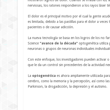
mostraron signos de dolor. Cuando se irradia con luz a
nerviosas, los ratones respondieron a los rayos láser 
El dolor es el principal motivo por el cual la gente acu
es limitada, debido a las pastillas para el dolor a vece
pacientes o de causar adicción.
La nueva tecnología se basa en los logros de los no f
Science
"avance de la década"
optogenética utiliza p
neuronas o grupos de neuronas individuales individual
Con este enfoque, los investigadores pueden activar o 
que le da un control sin precedentes de la actividad neu
La
optogenética
es ahora ampliamente utilizada para
cerebro, como la memoria y la percepción, así como la
Parkinson, la drogadicción, la depresión y el autismo.