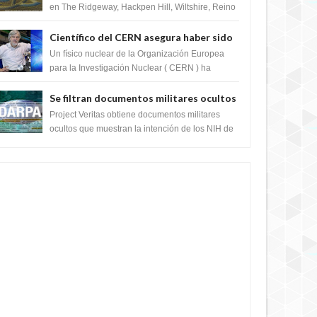
en The Ridgeway, Hackpen Hill, Wiltshire, Reino
Unido, fue reportado por Crop circle conec...
Científico del CERN asegura haber sido
ayudado por seres de luz durante una
Un físico nuclear de la Organización Europea
prueba del Colisionador de Hadrones
para la Investigación Nuclear ( CERN ) ha
acogido recientemente el cristianismo en su
corazó...
Se filtran documentos militares ocultos
que muestran la intención de los NIH de
Project Veritas obtiene documentos militares
crear el SARS-CoV-2, utilizando la
ocultos que muestran la intención de los NIH de
crear el SARS-CoV-2, utilizando la investigaci...
investigación de ganancia de función