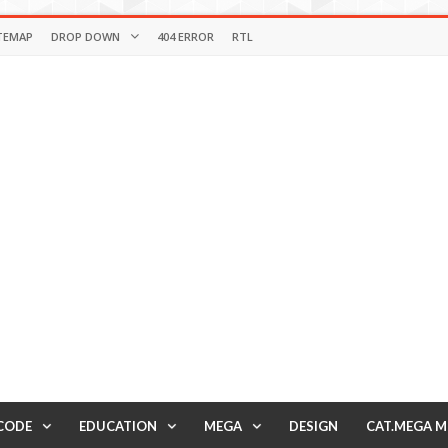
TEMAP
DROP DOWN
404 ERROR
RTL
CODE
EDUCATION
MEGA
DESIGN
CAT.MEGA 