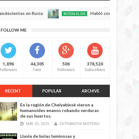
tes en Rusia
Habló con Dios: Hombre en Franci
NOTICIA AL DÍA
May
22,
0
FOLLOW ME
2025
1,896
44,305
506
378,520
Followers
Fans
Followers
Subscribers
RECENT
POPULAR
ARCHIVE
En la región de Chelyabinsk vieron a
humanoides enanos robando verduras
de sus huertos.
MAY
25,
2025
-
EXTRANOTIX MISTERIO
Lluvia de bolas luminosas y