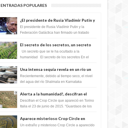
ENTRADAS POPULARES
¿El presidente de Rusia Vladímir Putin y
la Federación Galactica han firmado un
El presidente de Rusia Vladímir Putin y la
tratado para acabar con los Sionistas?
Federación Galáctica han firmado un tratado
para trabajar juntos, para exponer a todos los
Si...
El secreto de los secretos, un secreto
que cambiaría por completo el destino
Un secreto que se le ha ocultado a la
de la humanidad
humanidad El secreto de los secretos En el
verano de 2003, en una zona inexplorada de las
m...
Una intensa sequía revela en un río un
impresionante hallazgo de miles de
Recientemente, debido al tiempo seco, el nivel
Shiva Lingas
del agua del río Shalmala en Karnataka
retrocedió, revelando la presencia de miles de
Shiv...
Alerta a la humanidad!, descifran el
mensaje del Crop Circle de Torino ,Italia
Descifran el Crop Circle que apareció en Torino
Italia el 23 de junio de 2015. "Guardaos de los
extraterrestres con regalos! Esos ...
Aparece misterioso Crop Circle en
Reino Unido 23 de junio 2016
Un extraño y misterioso Crop Circle a aparecido