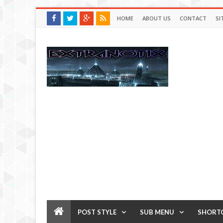
HOME
ABOUT US
CONTACT
SI
POST STYLE
SUB MENU
SHORT