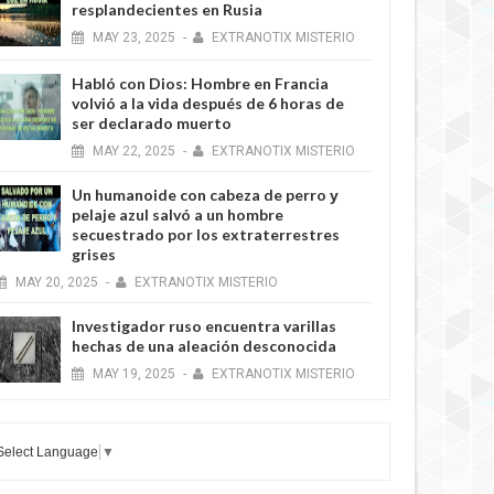
resplandecientes en Rusia
MAY
23,
2025
-
EXTRANOTIX MISTERIO
Habló con Dios: Hombre en Francia
volvió a la vida después de 6 horas de
ser declarado muerto
MAY
22,
2025
-
EXTRANOTIX MISTERIO
Un humanoide con cabeza de perro у
pelaje azul salvó a un hombre
secuestrado por los extraterrestres
grises
MAY
20,
2025
-
EXTRANOTIX MISTERIO
Investigador ruso encuentra varillas
hechas de una aleación desconocida
MAY
19,
2025
-
EXTRANOTIX MISTERIO
Select Language
▼