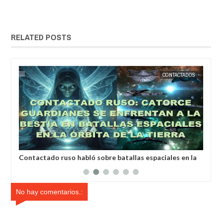
RELATED POSTS
EXTRANOTIX MISTERIO
CONTACTADOS
EXTRANOTIX 
Contactado ruso habló sobre batallas espaciales en la
Un hom
órbita de la Tierra
escuch
No hay comentarios.: