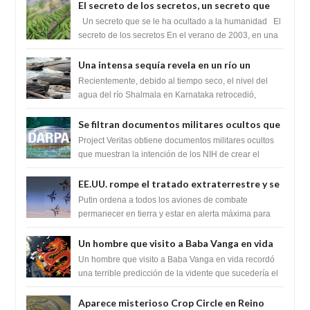
El secreto de los secretos, un secreto que
cambiaría por completo el destino de la
Un secreto que se le ha ocultado a la humanidad El
humanidad
secreto de los secretos En el verano de 2003, en una
zona inexplorada de las m...
Una intensa sequía revela en un río un
impresionante hallazgo de miles de Shiva
Recientemente, debido al tiempo seco, el nivel del
Lingas
agua del río Shalmala en Karnataka retrocedió,
revelando la presencia de miles de Shiv...
Se filtran documentos militares ocultos que
muestran la intención de los NIH de crear el
Project Veritas obtiene documentos militares ocultos
SARS-CoV-2, utilizando la investigación de
que muestran la intención de los NIH de crear el
SARS-CoV-2, utilizando la investigaci...
ganancia de función
EE.UU. rompe el tratado extraterrestre y se
prepara para destruir el misterioso satélite
Putin ordena a todos los aviones de combate
"Caballero Negro"
permanecer en tierra y estar en alerta máxima para
despegar, después de que Obama rompe el ...
Un hombre que visito a Baba Vanga en vida
recordó la terrible predicción de la vidente
Un hombre que visito a Baba Vanga en vida recordó
para febrero de 2022.
una terrible predicción de la vidente que sucedería el
2 de febrero de 2022. Según el pron...
Aparece misterioso Crop Circle en Reino