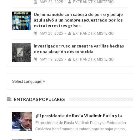
MAY
22,
2025
-
EXTRANOTIX MISTERIO
Un humanoide con cabeza de perro у pelaje
azul salvó a un hombre secuestrado por los
extraterrestres grises
MAY
20,
2025
-
EXTRANOTIX MISTERIO
Investigador ruso encuentra varillas hechas
de una aleación desconocida
MAY
19,
2025
-
EXTRANOTIX MISTERIO
Select Language
▼
ENTRADAS POPULARES
¿El presidente de Rusia Vladímir Putin y la
Federación Galactica han firmado un
El presidente de Rusia Vladímir Putin y la Federación
tratado para acabar con los Sionistas?
Galáctica han firmado un tratado para trabajar juntos,
para exponer a todos los Si...