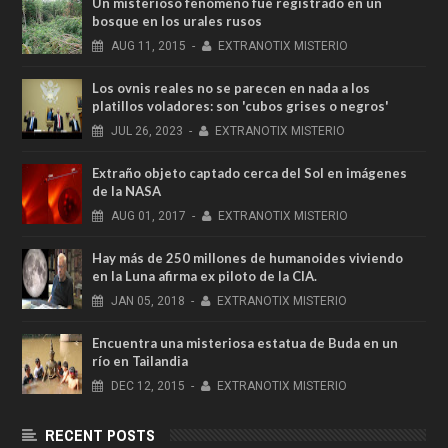
Un misterioso fenómeno fue registrado en un
bosque en los urales rusos
AUG
11,
2015
-
EXTRANOTIX MISTERIO
Los ovnis reales no se parecen en nada a los
platillos voladores: son 'cubos grises o negros'
JUL
26,
2023
-
EXTRANOTIX MISTERIO
Extraño objeto captado cerca del Sol en imágenes
de la NASA
AUG
01,
2017
-
EXTRANOTIX MISTERIO
Hay más de 250 millones de humanoides viviendo
en la Luna afirma ex piloto de la CIA.
JAN
05,
2018
-
EXTRANOTIX MISTERIO
Encuentra una misteriosa estatua de Buda en un
río en Tailandia
DEC
12,
2015
-
EXTRANOTIX MISTERIO
RECENT POSTS