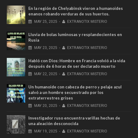
En la región de Chelyabinsk vieron a humanoides
enanos robando verduras de sus huertos.
MAY
25,
2025
-
EXTRANOTIX MISTERIO
Lluvia de bolas luminosas y resplandecientes en
Rusia
MAY
23,
2025
-
EXTRANOTIX MISTERIO
Habló con Dios: Hombre en Francia volvió a la vida
después de 6 horas de ser declarado muerto
MAY
22,
2025
-
EXTRANOTIX MISTERIO
Un humanoide con cabeza de perro у pelaje azul
salvó a un hombre secuestrado por los
extraterrestres grises
MAY
20,
2025
-
EXTRANOTIX MISTERIO
Investigador ruso encuentra varillas hechas de
una aleación desconocida
MAY
19,
2025
-
EXTRANOTIX MISTERIO