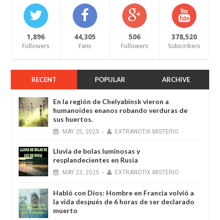
1,896
44,305
506
378,520
Followers
Fans
Followers
Subscribers
RECENT
POPULAR
ARCHIVE
En la región de Chelyabinsk vieron a
humanoides enanos robando verduras de
sus huertos.
MAY
25,
2025
-
EXTRANOTIX MISTERIO
Lluvia de bolas luminosas y
resplandecientes en Rusia
MAY
23,
2025
-
EXTRANOTIX MISTERIO
Habló con Dios: Hombre en Francia volvió a
la vida después de 6 horas de ser declarado
muerto