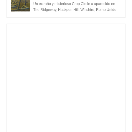
Unido 23 de junio 2016
Un extraño y misterioso Crop Circle a aparecido en
The Ridgeway, Hackpen Hill, Wiltshire, Reino Unido,
fue reportado por Crop circle conec...