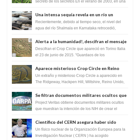
humanidad
secreto de los secretos En el verano de 2003, en una
zona inexplorada de las m...
Una intensa sequía revela en un río un
impresionante hallazgo de miles de Shiva
Recientemente, debido al tiempo seco, el nivel del
Lingas
agua del río Shalmala en Karnataka retrocedió,
revelando la presencia de miles de Shiv...
Alerta a la humanidad!, descifran el mensaje
del Crop Circle de Torino ,Italia
Descifran el Crop Circle que apareció en Torino Italia
el 23 de junio de 2015. "Guardaos de los
extraterrestres con regalos! Esos ...
Aparece misterioso Crop Circle en Reino
Unido 23 de junio 2016
Un extraño y misterioso Crop Circle a aparecido en
The Ridgeway, Hackpen Hill, Wiltshire, Reino Unido,
fue reportado por Crop circle conec...
Se filtran documentos militares ocultos que
muestran la intención de los NIH de crear el
Project Veritas obtiene documentos militares ocultos
SARS-CoV-2, utilizando la investigación de
que muestran la intención de los NIH de crear el
SARS-CoV-2, utilizando la investigaci...
ganancia de función
Científico del CERN asegura haber sido
ayudado por seres de luz durante una
Un físico nuclear de la Organización Europea para la
prueba del Colisionador de Hadrones
Investigación Nuclear ( CERN ) ha acogido