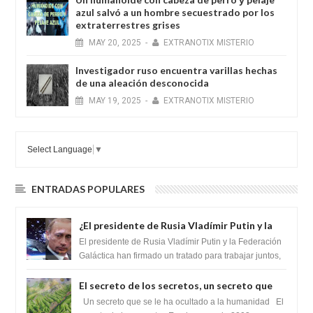
azul salvó a un hombre secuestrado por los
extraterrestres grises
MAY
20,
2025
-
EXTRANOTIX MISTERIO
Investigador ruso encuentra varillas hechas
de una aleación desconocida
MAY
19,
2025
-
EXTRANOTIX MISTERIO
Select Language
▼
ENTRADAS POPULARES
¿El presidente de Rusia Vladímir Putin y la
Federación Galactica han firmado un
El presidente de Rusia Vladímir Putin y la Federación
tratado para acabar con los Sionistas?
Galáctica han firmado un tratado para trabajar juntos,
para exponer a todos los Si...
El secreto de los secretos, un secreto que
cambiaría por completo el destino de la
Un secreto que se le ha ocultado a la humanidad El