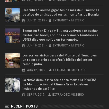
Descubren anillos gigantes de más de 30 millones
de años de antigüedad en las montañas de Bosnia
JUN
21,
2015
-
EXTRANOTIX MISTERIO
Temor en San Diego y Tijuana vuelven a escuchar
misterioso boom, sonidos extraños y temblores el
USGS dice que no fue un terremoto.
JUN
10,
2021
-
EXTRANOTIX MISTERIO
Los zorros vistos cerca del Monte del Templo es
un recordatorio de profecía bíblica del tercer
templo judío.
AUG
12,
2019
-
EXTRANOTIX MISTERIO
La NASA demuestra accidentalmente la PRUEBA
de Manipulación del Clima a Gran Escala en
imágenes de satélite
SEP
17,
2017
-
EXTRANOTIX MISTERIO
RECENT POSTS