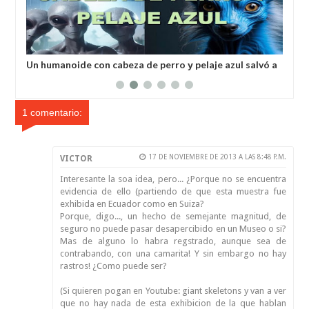
a
Un humanoide con cabeza de perro у pelaje azul salvó a
Inv
un hombre secuestrado por los extraterrestres grises
ale
1 comentario:
17 DE NOVIEMBRE DE 2013 A LAS 8:48 P.M.
VICTOR
Interesante la soa idea, pero... ¿Porque no se encuentra
evidencia de ello (partiendo de que esta muestra fue
exhibida en Ecuador como en Suiza?
Porque, digo..., un hecho de semejante magnitud, de
seguro no puede pasar desapercibido en un Museo o si?
Mas de alguno lo habra regstrado, aunque sea de
contrabando, con una camarita! Y sin embargo no hay
rastros! ¿Como puede ser?
(Si quieren pogan en Youtube: giant skeletons y van a ver
que no hay nada de esta exhibicion de la que hablan