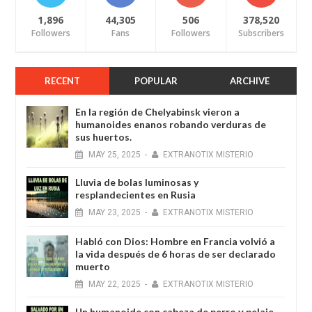
1,896
44,305
506
378,520
Followers
Fans
Followers
Subscribers
RECENT
POPULAR
ARCHIVE
En la región de Chelyabinsk vieron a
humanoides enanos robando verduras de
sus huertos.
MAY
25,
2025
-
EXTRANOTIX MISTERIO
Lluvia de bolas luminosas y
resplandecientes en Rusia
MAY
23,
2025
-
EXTRANOTIX MISTERIO
Habló con Dios: Hombre en Francia volvió a
la vida después de 6 horas de ser declarado
muerto
MAY
22,
2025
-
EXTRANOTIX MISTERIO
Un humanoide con cabeza de perro у pelaje