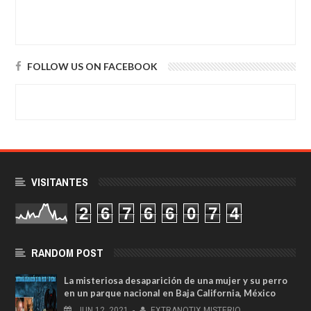
FOLLOW US ON FACEBOOK
VISITANTES
2
6
7
6
6
0
7
4
RANDOM POST
La misteriosa desaparición de una mujer y su perro
en un parque nacional en Baja California, México
JUN
12,
2021
-
EXTRANOTIX MISTERIO