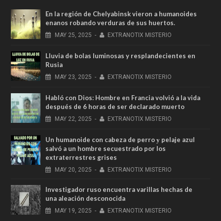
En la región de Chelyabinsk vieron a humanoides
enanos robando verduras de sus huertos.
MAY
25,
2025
-
EXTRANOTIX MISTERIO
Lluvia de bolas luminosas y resplandecientes en
Rusia
MAY
23,
2025
-
EXTRANOTIX MISTERIO
Habló con Dios: Hombre en Francia volvió a la vida
después de 6 horas de ser declarado muerto
MAY
22,
2025
-
EXTRANOTIX MISTERIO
Un humanoide con cabeza de perro у pelaje azul
salvó a un hombre secuestrado por los
extraterrestres grises
MAY
20,
2025
-
EXTRANOTIX MISTERIO
Investigador ruso encuentra varillas hechas de
una aleación desconocida
MAY
19,
2025
-
EXTRANOTIX MISTERIO