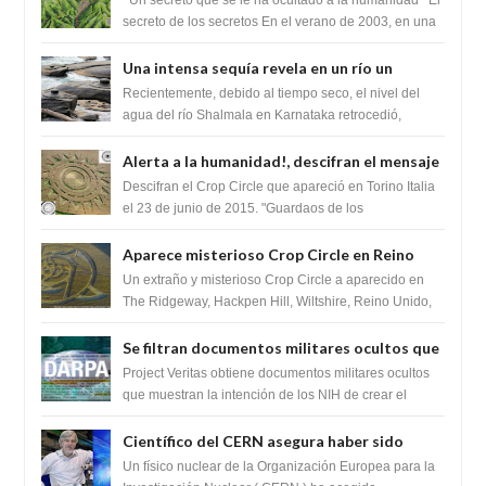
Un secreto que se le ha ocultado a la humanidad El
humanidad
secreto de los secretos En el verano de 2003, en una
zona inexplorada de las m...
Una intensa sequía revela en un río un
impresionante hallazgo de miles de Shiva
Recientemente, debido al tiempo seco, el nivel del
Lingas
agua del río Shalmala en Karnataka retrocedió,
revelando la presencia de miles de Shiv...
Alerta a la humanidad!, descifran el mensaje
del Crop Circle de Torino ,Italia
Descifran el Crop Circle que apareció en Torino Italia
el 23 de junio de 2015. "Guardaos de los
extraterrestres con regalos! Esos ...
Aparece misterioso Crop Circle en Reino
Unido 23 de junio 2016
Un extraño y misterioso Crop Circle a aparecido en
The Ridgeway, Hackpen Hill, Wiltshire, Reino Unido,
fue reportado por Crop circle conec...
Se filtran documentos militares ocultos que
muestran la intención de los NIH de crear el
Project Veritas obtiene documentos militares ocultos
SARS-CoV-2, utilizando la investigación de
que muestran la intención de los NIH de crear el
SARS-CoV-2, utilizando la investigaci...
ganancia de función
Científico del CERN asegura haber sido
ayudado por seres de luz durante una
Un físico nuclear de la Organización Europea para la