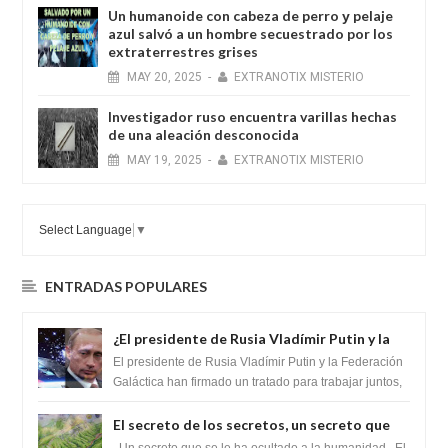
Un humanoide con cabeza de perro у pelaje
azul salvó a un hombre secuestrado por los
extraterrestres grises
MAY
20,
2025
-
EXTRANOTIX MISTERIO
Investigador ruso encuentra varillas hechas
de una aleación desconocida
MAY
19,
2025
-
EXTRANOTIX MISTERIO
Select Language
▼
ENTRADAS POPULARES
¿El presidente de Rusia Vladímir Putin y la
Federación Galactica han firmado un
El presidente de Rusia Vladímir Putin y la Federación
tratado para acabar con los Sionistas?
Galáctica han firmado un tratado para trabajar juntos,
para exponer a todos los Si...
El secreto de los secretos, un secreto que
cambiaría por completo el destino de la