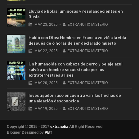
Lluvia de bolas luminosas y resplandecientes en
Rusia
MAY
23,
2025
-
EXTRANOTIX MISTERIO
Habló con Dios: Hombre en Francia volvió a la vida
después de 6 horas de ser declarado muerto
MAY
22,
2025
-
EXTRANOTIX MISTERIO
Un humanoide con cabeza de perro у pelaje azul
salvó a un hombre secuestrado por los
extraterrestres grises
MAY
20,
2025
-
EXTRANOTIX MISTERIO
Investigador ruso encuentra varillas hechas de
una aleación desconocida
MAY
19,
2025
-
EXTRANOTIX MISTERIO
Copyright © 2015 - 2017
extranotix
All Right Reserved
Blogger Designed by
PBT