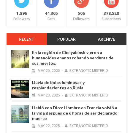
1,896
44,305
506
378,520
Followers
Fans
Followers
Subscribers
RECENT
POPULAR
ARCHIVE
En la región de Chelyabinsk vieron a
humanoides enanos robando verduras de
sus huertos.
MAY
25,
2025
-
EXTRANOTIX MISTERIO
Lluvia de bolas luminosas y
resplandecientes en Rusia
MAY
23,
2025
-
EXTRANOTIX MISTERIO
Habló con Dios: Hombre en Francia volvió a
la vida después de 6 horas de ser declarado
muerto
MAY
22,
2025
-
EXTRANOTIX MISTERIO