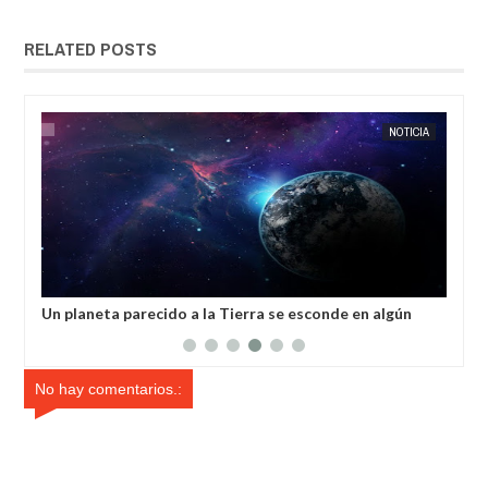
RELATED POSTS
SEP
19,
2023
NOTICIA
a Tierra se esconde en algún
Asteroide potencialmente peligr
nuestro planeta el 23 de agosto
No hay comentarios.: