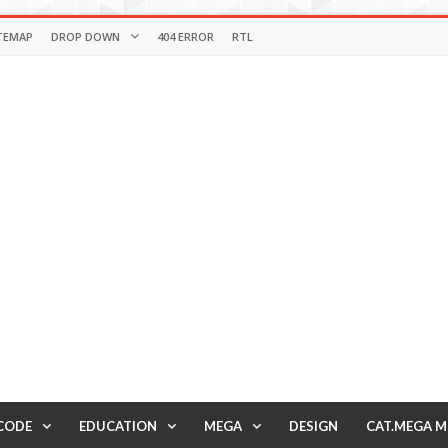
TEMAP
DROP DOWN
404 ERROR
RTL
CODE
EDUCATION
MEGA
DESIGN
CAT.MEGA 