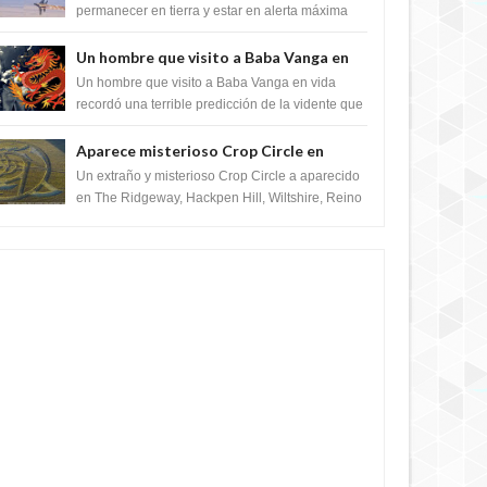
satélite "Caballero Negro"
permanecer en tierra y estar en alerta máxima
para despegar, después de que Obama rompe
el ...
Un hombre que visito a Baba Vanga en
vida recordó la terrible predicción de la
Un hombre que visito a Baba Vanga en vida
vidente para febrero de 2022.
recordó una terrible predicción de la vidente que
sucedería el 2 de febrero de 2022. Según el
pron...
Aparece misterioso Crop Circle en
Reino Unido 23 de junio 2016
Un extraño y misterioso Crop Circle a aparecido
en The Ridgeway, Hackpen Hill, Wiltshire, Reino
Unido, fue reportado por Crop circle conec...