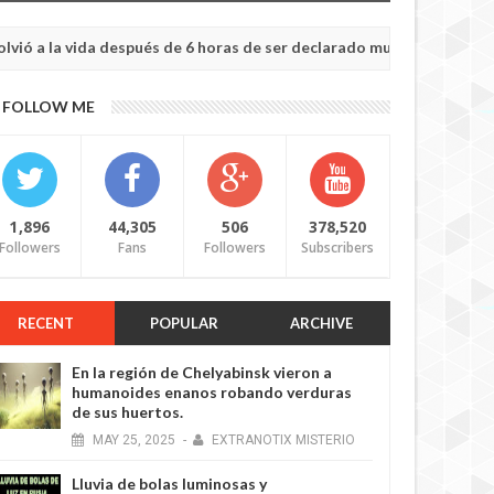
a vida después de 6 horas de ser declarado muerto
NOTICIA M
May
20,
0
FOLLOW ME
2025
1,896
44,305
506
378,520
Followers
Fans
Followers
Subscribers
RECENT
POPULAR
ARCHIVE
En la región de Chelyabinsk vieron a
humanoides enanos robando verduras
de sus huertos.
MAY
25,
2025
-
EXTRANOTIX MISTERIO
Lluvia de bolas luminosas y