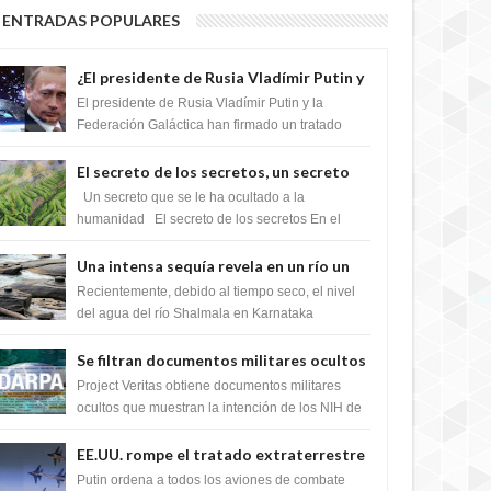
ENTRADAS POPULARES
¿El presidente de Rusia Vladímir Putin y
la Federación Galactica han firmado un
El presidente de Rusia Vladímir Putin y la
tratado para acabar con los Sionistas?
Federación Galáctica han firmado un tratado
para trabajar juntos, para exponer a todos los
Si...
El secreto de los secretos, un secreto
que cambiaría por completo el destino
Un secreto que se le ha ocultado a la
de la humanidad
humanidad El secreto de los secretos En el
verano de 2003, en una zona inexplorada de las
m...
Una intensa sequía revela en un río un
impresionante hallazgo de miles de
Recientemente, debido al tiempo seco, el nivel
Shiva Lingas
del agua del río Shalmala en Karnataka
retrocedió, revelando la presencia de miles de
Shiv...
Se filtran documentos militares ocultos
que muestran la intención de los NIH de
Project Veritas obtiene documentos militares
crear el SARS-CoV-2, utilizando la
ocultos que muestran la intención de los NIH de
crear el SARS-CoV-2, utilizando la investigaci...
investigación de ganancia de función
EE.UU. rompe el tratado extraterrestre
y se prepara para destruir el misterioso
Putin ordena a todos los aviones de combate