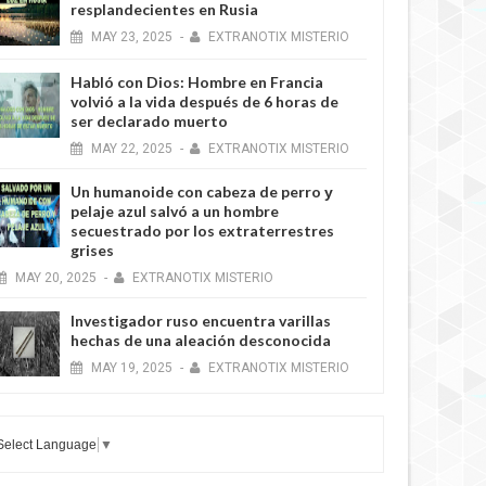
resplandecientes en Rusia
MAY
23,
2025
-
EXTRANOTIX MISTERIO
Habló con Dios: Hombre en Francia
volvió a la vida después de 6 horas de
ser declarado muerto
MAY
22,
2025
-
EXTRANOTIX MISTERIO
Un humanoide con cabeza de perro у
pelaje azul salvó a un hombre
secuestrado por los extraterrestres
grises
MAY
20,
2025
-
EXTRANOTIX MISTERIO
Investigador ruso encuentra varillas
hechas de una aleación desconocida
MAY
19,
2025
-
EXTRANOTIX MISTERIO
Select Language
▼