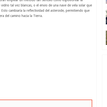
irán emplear un método tan sencillo como espolvorear la
 vidrio tal vez blancas, o el envio de una nave de vela solar que
 Esto cambiaría la reflectividad del asteroide, permitiendo que
era del camino hacia la Tierra.