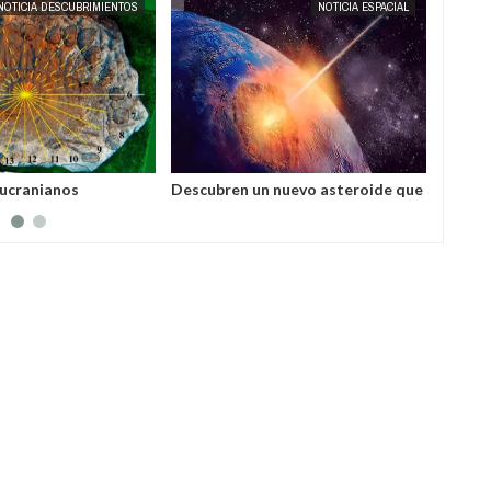
NOTICIA DESCUBRIMIENTOS
EXTRANOTIX MISTERIO
NOTICIA ESPACIAL
ucranianos
Descubren un nuevo asteroide que
Descub
 reloj solar más
podría destruir la Tierra.
moment
mundo