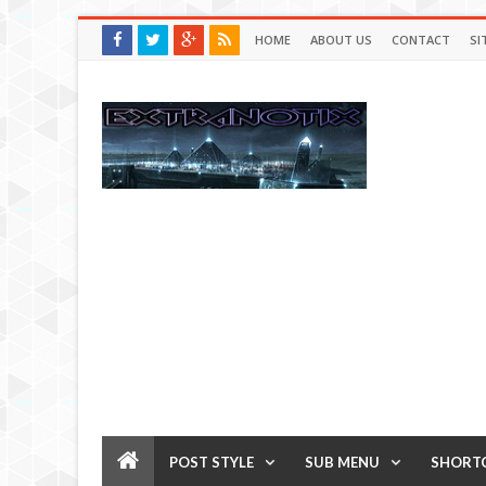
HOME
ABOUT US
CONTACT
SI
POST STYLE
SUB MENU
SHORT