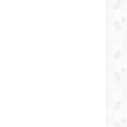
OCT
26,
2013
OCT
NOTICIA INCREIBLE
NOTICIA INCREIBLE
ren una ciudad que en algun
Increíbles fotos de la parte
o fue visitada por Jesús
superior de la pirámide de Giza