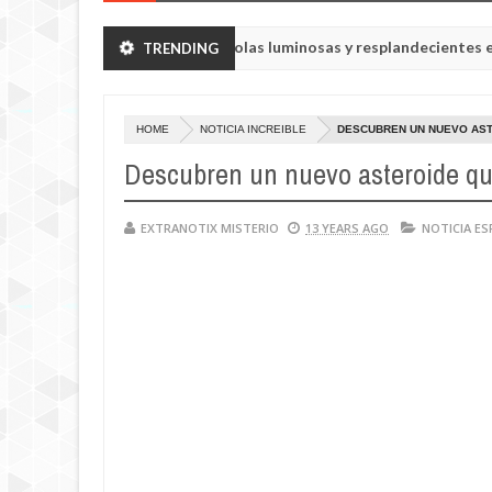
Lluvia de bolas luminosas y resplandecientes en Rusia
TRENDING
NOTICIA
y
0
25
HOME
NOTICIA INCREIBLE
DESCUBREN UN NUEVO ASTE
Descubren un nuevo asteroide que 
EXTRANOTIX MISTERIO
13 YEARS AGO
NOTICIA ES