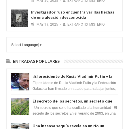
MAY
20,
2025
-
EXTRANOTIX MISTERIO
Investigador ruso encuentra varillas hechas
de una aleación desconocida
MAY
19,
2025
-
EXTRANOTIX MISTERIO
Select Language
▼
ENTRADAS POPULARES
¿El presidente de Rusia Vladímir Putin y la
Federación Galactica han firmado un
El presidente de Rusia Vladímir Putin y la Federación
tratado para acabar con los Sionistas?
Galáctica han firmado un tratado para trabajar juntos,
para exponer a todos los Si...
El secreto de los secretos, un secreto que
cambiaría por completo el destino de la
Un secreto que se le ha ocultado a la humanidad El
humanidad
secreto de los secretos En el verano de 2003, en una
zona inexplorada de las m...
Una intensa sequía revela en un río un