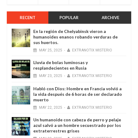
RECENT
POPULAR
ARCHIVE
En la región de Chelyabinsk vieron a
humanoides enanos robando verduras de
sus huertos.
MAY
25,
2025
-
EXTRANOTIX MISTERIO
Lluvia de bolas luminosas y
resplandecientes en Rusia
MAY
23,
2025
-
EXTRANOTIX MISTERIO
Habló con Dios: Hombre en Francia volvió a
la vida después de 6 horas de ser declarado
muerto
MAY
22,
2025
-
EXTRANOTIX MISTERIO
Un humanoide con cabeza de perro у pelaje
azul salvó a un hombre secuestrado por los
extraterrestres grises