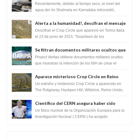
impresionante hallazgo de miles de Shiva
Recientemente, debido al tiempo seco, el nivel del
Lingas
agua del río Shalmala en Karnataka retrocedió,
revelando la presencia de miles de Shiv...
Alerta a la humanidad!, descifran el mensaje
del Crop Circle de Torino ,Italia
Descifran el Crop Circle que apareció en Torino Italia
el 23 de junio de 2015. "Guardaos de los
extraterrestres con regalos! Esos ...
Se filtran documentos militares ocultos que
muestran la intención de los NIH de crear el
Project Veritas obtiene documentos militares ocultos
SARS-CoV-2, utilizando la investigación de
que muestran la intención de los NIH de crear el
SARS-CoV-2, utilizando la investigaci...
ganancia de función
Aparece misterioso Crop Circle en Reino
Unido 23 de junio 2016
Un extraño y misterioso Crop Circle a aparecido en
The Ridgeway, Hackpen Hill, Wiltshire, Reino Unido,
fue reportado por Crop circle conec...
Científico del CERN asegura haber sido
ayudado por seres de luz durante una
Un físico nuclear de la Organización Europea para la
prueba del Colisionador de Hadrones
Investigación Nuclear ( CERN ) ha acogido
recientemente el cristianismo en su corazó...