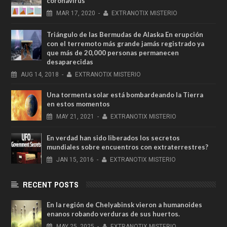
coronavirus
MAR
17,
2020
-
EXTRANOTIX MISTERIO
Triángulo de las Bermudas de Alaska En erupción
con el terremoto más grande jamás registrado ya
que más de 20,000 personas permanecen
desaparecidas
AUG
14,
2018
-
EXTRANOTIX MISTERIO
Una tormenta solar está bombardeando la Tierra
en estos momentos
MAY
21,
2021
-
EXTRANOTIX MISTERIO
En verdad han sido liberados los secretos
mundiales sobre encuentros con extraterrestres?
JAN
15,
2016
-
EXTRANOTIX MISTERIO
RECENT POSTS
En la región de Chelyabinsk vieron a humanoides
enanos robando verduras de sus huertos.
MAY
25,
2025
-
EXTRANOTIX MISTERIO