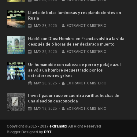
Lluvia de bolas luminosas y resplandecientes en
Rusia
MAY
23,
2025
-
EXTRANOTIX MISTERIO
Habló con Dios: Hombre en Francia volvió a la vida
después de 6 horas de ser declarado muerto
MAY
22,
2025
-
EXTRANOTIX MISTERIO
Un humanoide con cabeza de perro у pelaje azul
salvó a un hombre secuestrado por los
extraterrestres grises
MAY
20,
2025
-
EXTRANOTIX MISTERIO
Investigador ruso encuentra varillas hechas de
una aleación desconocida
MAY
19,
2025
-
EXTRANOTIX MISTERIO
Copyright © 2015 - 2017
extranotix
All Right Reserved
Blogger Designed by
PBT