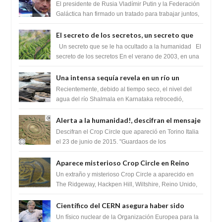
Federación Galactica han firmado un
El presidente de Rusia Vladímir Putin y la Federación
tratado para acabar con los Sionistas?
Galáctica han firmado un tratado para trabajar juntos,
para exponer a todos los Si...
El secreto de los secretos, un secreto que
cambiaría por completo el destino de la
Un secreto que se le ha ocultado a la humanidad El
humanidad
secreto de los secretos En el verano de 2003, en una
zona inexplorada de las m...
Una intensa sequía revela en un río un
impresionante hallazgo de miles de Shiva
Recientemente, debido al tiempo seco, el nivel del
Lingas
agua del río Shalmala en Karnataka retrocedió,
revelando la presencia de miles de Shiv...
Alerta a la humanidad!, descifran el mensaje
del Crop Circle de Torino ,Italia
Descifran el Crop Circle que apareció en Torino Italia
el 23 de junio de 2015. "Guardaos de los
extraterrestres con regalos! Esos ...
Aparece misterioso Crop Circle en Reino
Unido 23 de junio 2016
Un extraño y misterioso Crop Circle a aparecido en
The Ridgeway, Hackpen Hill, Wiltshire, Reino Unido,
fue reportado por Crop circle conec...
Científico del CERN asegura haber sido
ayudado por seres de luz durante una
Un físico nuclear de la Organización Europea para la