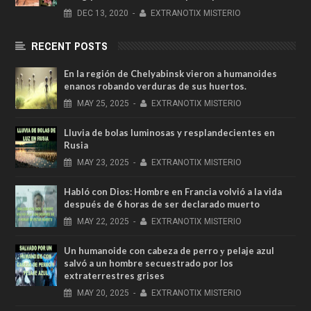
DEC
13,
2020
-
EXTRANOTIX MISTERIO
RECENT POSTS
En la región de Chelyabinsk vieron a humanoides
enanos robando verduras de sus huertos.
MAY
25,
2025
-
EXTRANOTIX MISTERIO
Lluvia de bolas luminosas y resplandecientes en
Rusia
MAY
23,
2025
-
EXTRANOTIX MISTERIO
Habló con Dios: Hombre en Francia volvió a la vida
después de 6 horas de ser declarado muerto
MAY
22,
2025
-
EXTRANOTIX MISTERIO
Un humanoide con cabeza de perro у pelaje azul
salvó a un hombre secuestrado por los
extraterrestres grises
MAY
20,
2025
-
EXTRANOTIX MISTERIO