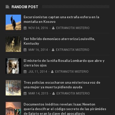
RANDOM POST
Excursionistas captan una extraña esfera en la
montaña en Kosovo
NOV
04,
2016
-
EXTRANOTIX MISTERIO
Ser híbrido demoníaco aterroriza Louisville,
Kentucky
MAY
16,
2014
-
EXTRANOTIX MISTERIO
El misterio de la niña Rosalia Lombardo que abre y
cierra los ojos
JUL
11,
2014
-
EXTRANOTIX MISTERIO
Tres policías escucharon una misteriosa voz de
una mujer ya muerta pidiendo ayuda
MAR
14,
2015
-
EXTRANOTIX MISTERIO
Documentos inéditos revelan: Isaac Newton
quería descifrar el código secreto de las pirámides
de Egipto eran la clave del apocalipsis