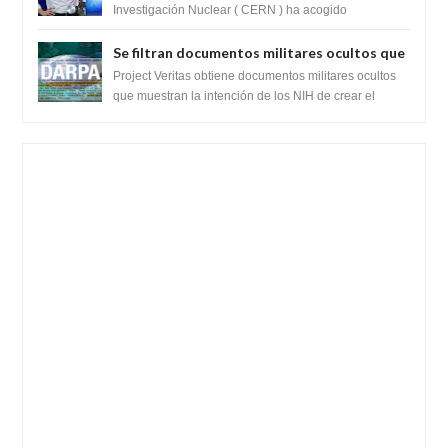
prueba del Colisionador de Hadrones
Investigación Nuclear ( CERN ) ha acogido
recientemente el cristianismo en su corazó...
Se filtran documentos militares ocultos que
muestran la intención de los NIH de crear el
Project Veritas obtiene documentos militares ocultos
SARS-CoV-2, utilizando la investigación de
que muestran la intención de los NIH de crear el
SARS-CoV-2, utilizando la investigaci...
ganancia de función