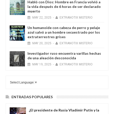
Habló con Dios: Hombre en Francia volvió a
la vida después de 6 horas de ser declarado
muerto
MAY
22,
2025
-
EXTRANOTIX MISTERIO
Un humanoide con cabeza de perro у pelaje
azul salvó a un hombre secuestrado por los
extraterrestres grises
MAY
20,
2025
-
EXTRANOTIX MISTERIO
Investigador ruso encuentra varillas hechas
de una aleación desconocida
MAY
19,
2025
-
EXTRANOTIX MISTERIO
Select Language
▼
ENTRADAS POPULARES
¿El presidente de Rusia Vladímir Putin y la