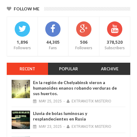
FOLLOW ME
1,896
44,305
506
378,520
Followers
Fans
Followers
Subscribers
RECENT
POPULAR
ARCHIVE
En la región de Chelyabinsk vieron a
humanoides enanos robando verduras de
sus huertos.
MAY
25,
2025
-
EXTRANOTIX MISTERIO
Lluvia de bolas luminosas y
resplandecientes en Rusia
MAY
23,
2025
-
EXTRANOTIX MISTERIO