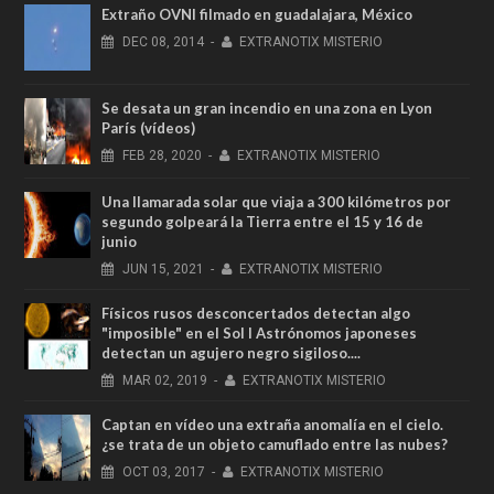
Extraño OVNI filmado en guadalajara, México
DEC
08,
2014
-
EXTRANOTIX MISTERIO
Se desata un gran incendio en una zona en Lyon
París (vídeos)
FEB
28,
2020
-
EXTRANOTIX MISTERIO
Una llamarada solar que viaja a 300 kilómetros por
segundo golpeará la Tierra entre el 15 y 16 de
junio
JUN
15,
2021
-
EXTRANOTIX MISTERIO
Físicos rusos desconcertados detectan algo
"imposible" en el Sol I Astrónomos japoneses
detectan un agujero negro sigiloso....
MAR
02,
2019
-
EXTRANOTIX MISTERIO
Captan en vídeo una extraña anomalía en el cielo.
¿se trata de un objeto camuflado entre las nubes?
OCT
03,
2017
-
EXTRANOTIX MISTERIO