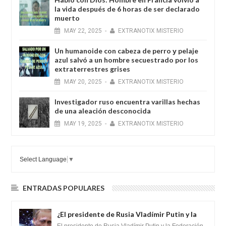
la vida después de 6 horas de ser declarado
muerto
MAY
22,
2025
-
EXTRANOTIX MISTERIO
Un humanoide con cabeza de perro у pelaje
azul salvó a un hombre secuestrado por los
extraterrestres grises
MAY
20,
2025
-
EXTRANOTIX MISTERIO
Investigador ruso encuentra varillas hechas
de una aleación desconocida
MAY
19,
2025
-
EXTRANOTIX MISTERIO
Select Language
▼
ENTRADAS POPULARES
¿El presidente de Rusia Vladímir Putin y la
Federación Galactica han firmado un
El presidente de Rusia Vladímir Putin y la Federación