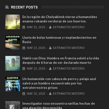
RECENT POSTS
En la región de Chelyabinsk vieron a humanoides
enanos robando verduras de sus huertos.
MAY
25,
2025
-
EXTRANOTIX MISTERIO
Lluvia de bolas luminosas y resplandecientes en
Rusia
MAY
23,
2025
-
EXTRANOTIX MISTERIO
Habló con Dios: Hombre en Francia volvió a la vida
después de 6 horas de ser declarado muerto
MAY
22,
2025
-
EXTRANOTIX MISTERIO
Un humanoide con cabeza de perro у pelaje azul
salvó a un hombre secuestrado por los
extraterrestres grises
MAY
20,
2025
-
EXTRANOTIX MISTERIO
Investigador ruso encuentra varillas hechas de
una aleación desconocida