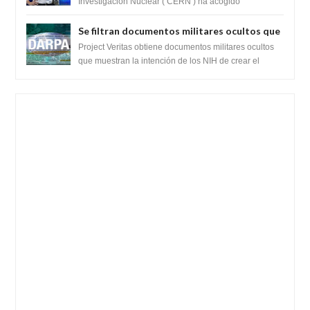
prueba del Colisionador de Hadrones
Investigación Nuclear ( CERN ) ha acogido
recientemente el cristianismo en su corazó...
Se filtran documentos militares ocultos que
muestran la intención de los NIH de crear el
Project Veritas obtiene documentos militares ocultos
SARS-CoV-2, utilizando la investigación de
que muestran la intención de los NIH de crear el
SARS-CoV-2, utilizando la investigaci...
ganancia de función