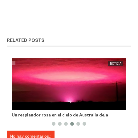
RELATED POSTS
31,
2024
NOV
26,
2023
IA
EXTRANOTIX MISTERIO
NOTICIA
Un resplandor rosa en el cielo de Australia deja
Ext
perplejos a miles de residentes de una ciudad
res
No hay comentarios.: