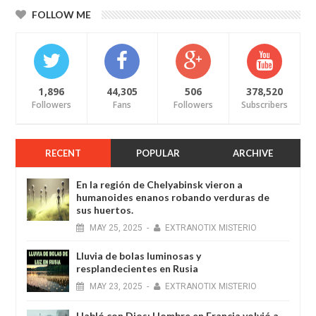
FOLLOW ME
1,896
44,305
506
378,520
Followers
Fans
Followers
Subscribers
RECENT
POPULAR
ARCHIVE
En la región de Chelyabinsk vieron a
humanoides enanos robando verduras de
sus huertos.
MAY
25,
2025
-
EXTRANOTIX MISTERIO
Lluvia de bolas luminosas y
resplandecientes en Rusia
MAY
23,
2025
-
EXTRANOTIX MISTERIO
Habló con Dios: Hombre en Francia volvió a