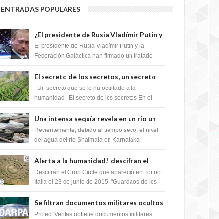
ENTRADAS POPULARES
¿El presidente de Rusia Vladímir Putin y
la Federación Galactica han firmado un
El presidente de Rusia Vladímir Putin y la
tratado para acabar con los Sionistas?
Federación Galáctica han firmado un tratado
para trabajar juntos, para exponer a todos los
Si...
El secreto de los secretos, un secreto
que cambiaría por completo el destino
Un secreto que se le ha ocultado a la
de la humanidad
humanidad El secreto de los secretos En el
verano de 2003, en una zona inexplorada de las
m...
Una intensa sequía revela en un río un
impresionante hallazgo de miles de
Recientemente, debido al tiempo seco, el nivel
Shiva Lingas
del agua del río Shalmala en Karnataka
retrocedió, revelando la presencia de miles de
Shiv...
Alerta a la humanidad!, descifran el
mensaje del Crop Circle de Torino ,Italia
Descifran el Crop Circle que apareció en Torino
Italia el 23 de junio de 2015. "Guardaos de los
extraterrestres con regalos! Esos ...
Se filtran documentos militares ocultos
que muestran la intención de los NIH de
Project Veritas obtiene documentos militares