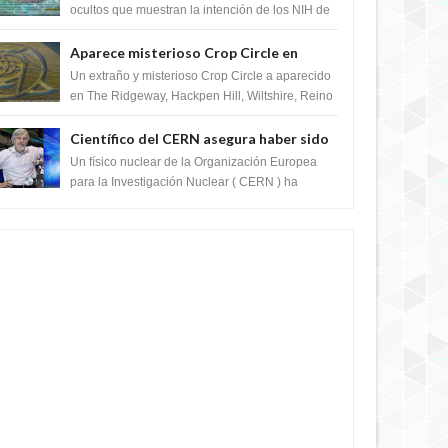
crear el SARS-CoV-2, utilizando la
ocultos que muestran la intención de los NIH de
crear el SARS-CoV-2, utilizando la investigaci...
investigación de ganancia de función
Aparece misterioso Crop Circle en
Reino Unido 23 de junio 2016
Un extraño y misterioso Crop Circle a aparecido
en The Ridgeway, Hackpen Hill, Wiltshire, Reino
Unido, fue reportado por Crop circle conec...
Científico del CERN asegura haber sido
ayudado por seres de luz durante una
Un físico nuclear de la Organización Europea
prueba del Colisionador de Hadrones
para la Investigación Nuclear ( CERN ) ha
acogido recientemente el cristianismo en su
corazó...