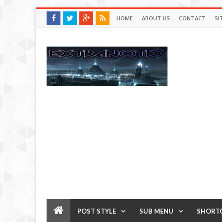
HOME
ABOUT US
CONTACT
SI
POST STYLE
SUB MENU
SHORT