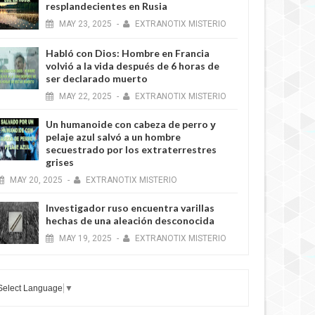
resplandecientes en Rusia
MAY
23,
2025
-
EXTRANOTIX MISTERIO
Habló con Dios: Hombre en Francia
volvió a la vida después de 6 horas de
ser declarado muerto
MAY
22,
2025
-
EXTRANOTIX MISTERIO
Un humanoide con cabeza de perro у
pelaje azul salvó a un hombre
secuestrado por los extraterrestres
grises
MAY
20,
2025
-
EXTRANOTIX MISTERIO
Investigador ruso encuentra varillas
hechas de una aleación desconocida
MAY
19,
2025
-
EXTRANOTIX MISTERIO
Select Language
▼