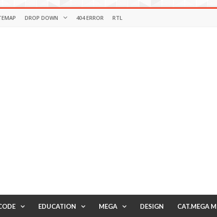
TEMAP
DROP DOWN
404 ERROR
RTL
CODE
EDUCATION
MEGA
DESIGN
CAT.MEGA 