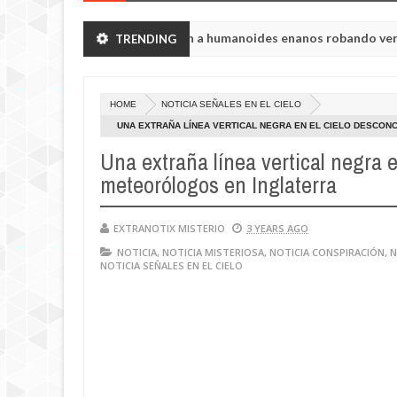
ón de Chelyabinsk vieron a humanoides enanos robando verduras de 
TRENDING
 de la princesa Tisul de la región de Kemerovo.
HOME
NOTICIA SEÑALES EN EL CIELO
UNA EXTRAÑA LÍNEA VERTICAL NEGRA EN EL CIELO DESCON
Una extraña línea vertical negra e
meteorólogos en Inglaterra
EXTRANOTIX MISTERIO
3 YEARS AGO
NOTICIA
,
NOTICIA MISTERIOSA
,
NOTICIA CONSPIRACIÓN
,
N
NOTICIA SEÑALES EN EL CIELO