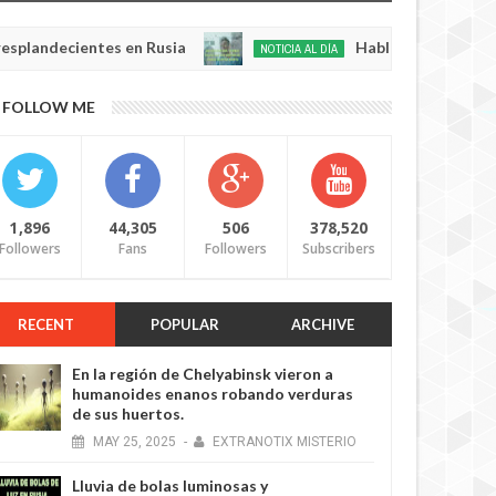
cientes en Rusia
Habló con Dios: Hombre en Fr
NOTICIA AL DÍA
May
22,
0
FOLLOW ME
2025
1,896
44,305
506
378,520
Followers
Fans
Followers
Subscribers
RECENT
POPULAR
ARCHIVE
En la región de Chelyabinsk vieron a
humanoides enanos robando verduras
de sus huertos.
MAY
25,
2025
-
EXTRANOTIX MISTERIO
Lluvia de bolas luminosas y