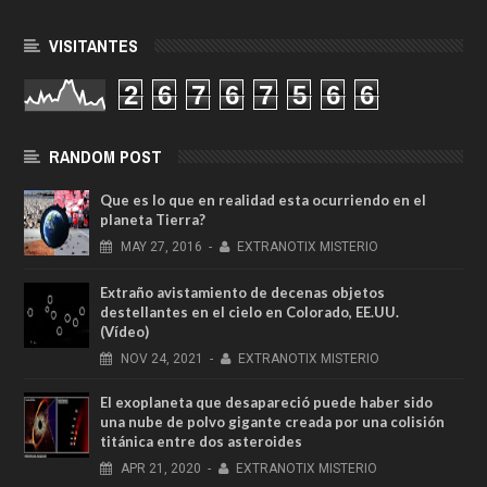
VISITANTES
2
6
7
6
7
5
6
6
RANDOM POST
Que es lo que en realidad esta ocurriendo en el
planeta Tierra?
MAY
27,
2016
-
EXTRANOTIX MISTERIO
Extraño avistamiento de decenas objetos
destellantes en el cielo en Colorado, EE.UU.
(Vídeo)
NOV
24,
2021
-
EXTRANOTIX MISTERIO
El exoplaneta que desapareció puede haber sido
una nube de polvo gigante creada por una colisión
titánica entre dos asteroides
APR
21,
2020
-
EXTRANOTIX MISTERIO