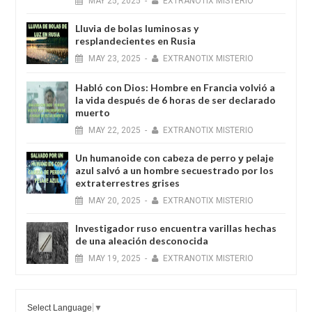
MAY
25,
2025
-
EXTRANOTIX MISTERIO
Lluvia de bolas luminosas y
resplandecientes en Rusia
MAY
23,
2025
-
EXTRANOTIX MISTERIO
Habló con Dios: Hombre en Francia volvió a
la vida después de 6 horas de ser declarado
muerto
MAY
22,
2025
-
EXTRANOTIX MISTERIO
Un humanoide con cabeza de perro у pelaje
azul salvó a un hombre secuestrado por los
extraterrestres grises
MAY
20,
2025
-
EXTRANOTIX MISTERIO
Investigador ruso encuentra varillas hechas
de una aleación desconocida
MAY
19,
2025
-
EXTRANOTIX MISTERIO
Select Language
▼