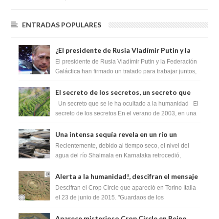
ENTRADAS POPULARES
¿El presidente de Rusia Vladímir Putin y la
Federación Galactica han firmado un
El presidente de Rusia Vladímir Putin y la Federación
tratado para acabar con los Sionistas?
Galáctica han firmado un tratado para trabajar juntos,
para exponer a todos los Si...
El secreto de los secretos, un secreto que
cambiaría por completo el destino de la
Un secreto que se le ha ocultado a la humanidad El
humanidad
secreto de los secretos En el verano de 2003, en una
zona inexplorada de las m...
Una intensa sequía revela en un río un
impresionante hallazgo de miles de Shiva
Recientemente, debido al tiempo seco, el nivel del
Lingas
agua del río Shalmala en Karnataka retrocedió,
revelando la presencia de miles de Shiv...
Alerta a la humanidad!, descifran el mensaje
del Crop Circle de Torino ,Italia
Descifran el Crop Circle que apareció en Torino Italia
el 23 de junio de 2015. "Guardaos de los
extraterrestres con regalos! Esos ...
Aparece misterioso Crop Circle en Reino