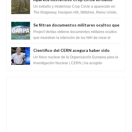
Unido 23 de junio 2016
Un extraño y misterioso Crop Circle a aparecido en
The Ridgeway, Hackpen Hill, Wiltshire, Reino Unido,
fue reportado por Crop circle conec...
Se filtran documentos militares ocultos que
muestran la intención de los NIH de crear el
Project Veritas obtiene documentos militares ocultos
SARS-CoV-2, utilizando la investigación de
que muestran la intención de los NIH de crear el
SARS-CoV-2, utilizando la investigaci...
ganancia de función
Científico del CERN asegura haber sido
ayudado por seres de luz durante una
Un físico nuclear de la Organización Europea para la
prueba del Colisionador de Hadrones
Investigación Nuclear ( CERN ) ha acogido
recientemente el cristianismo en su corazó...