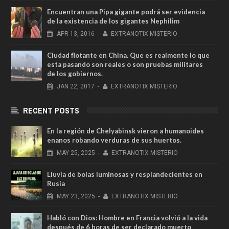
Encuentran una Pipa gigante podrá ser evidencia
de la existencia de los gigantes Nephilim
APR
13,
2016
-
EXTRANOTIX MISTERIO
Ciudad flotante en China. Que es realmente lo que
esta pasando son reales o son pruebas militares
de los gobiernos.
JAN
22,
2017
-
EXTRANOTIX MISTERIO
RECENT POSTS
En la región de Chelyabinsk vieron a humanoides
enanos robando verduras de sus huertos.
MAY
25,
2025
-
EXTRANOTIX MISTERIO
Lluvia de bolas luminosas y resplandecientes en
Rusia
MAY
23,
2025
-
EXTRANOTIX MISTERIO
Habló con Dios: Hombre en Francia volvió a la vida
después de 6 horas de ser declarado muerto