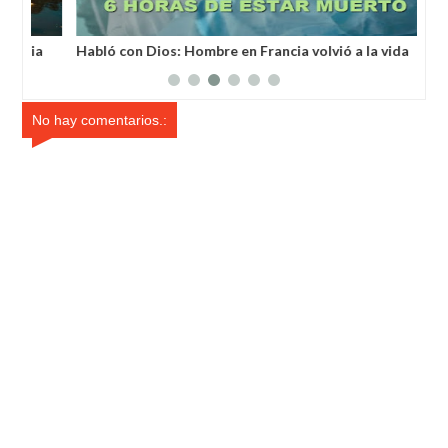
a
Habló con Dios: Hombre en Francia volvió a la vida
Un 
después de 6 horas de ser declarado muerto
un 
No hay comentarios.: