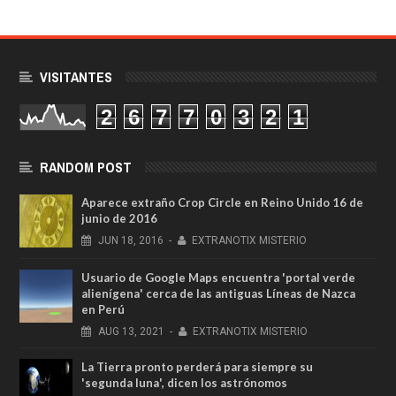
VISITANTES
2
6
7
7
0
3
2
1
RANDOM POST
Aparece extraño Crop Circle en Reino Unido 16 de
junio de 2016
JUN
18,
2016
-
EXTRANOTIX MISTERIO
Usuario de Google Maps encuentra 'portal verde
alienígena' cerca de las antiguas Líneas de Nazca
en Perú
AUG
13,
2021
-
EXTRANOTIX MISTERIO
La Tierra pronto perderá para siempre su
'segunda luna', dicen los astrónomos