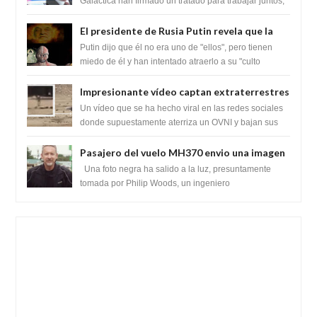
tratado para acabar con los Sionistas?
Galáctica han firmado un tratado para trabajar juntos,
para exponer a todos los Si...
El presidente de Rusia Putin revela que la
clase dominante en el mundo son los
Putin dijo que él no era uno de "ellos", pero tienen
híbridos reptiles
miedo de él y han intentado atraerlo a su "culto
babilónico antiguo....
Impresionante vídeo captan extraterrestres
bajando de un OVNI en Arabia Saudita
Un vídeo que se ha hecho viral en las redes sociales
donde supuestamente aterriza un OVNI y bajan sus
tripulantes en el desierto en Ara...
Pasajero del vuelo MH370 envio una imagen
y texto desde la Isla Diego Garcia
Una foto negra ha salido a la luz, presuntamente
tomada por Philip Woods, un ingeniero
estadounidense de IBM que se encontraba abordo ...