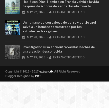
Habló con Dios: Hombre en Francia volvió a la vida
después de 6 horas de ser declarado muerto
MAY
22,
2025
-
EXTRANOTIX MISTERIO
Un humanoide con cabeza de perro у pelaje azul
salvó a un hombre secuestrado por los
extraterrestres grises
MAY
20,
2025
-
EXTRANOTIX MISTERIO
Investigador ruso encuentra varillas hechas de
una aleación desconocida
MAY
19,
2025
-
EXTRANOTIX MISTERIO
Copyright © 2015 - 2017
extranotix
All Right Reserved
Blogger Designed by
PBT