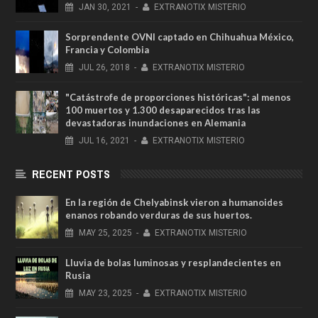
JAN
30,
2021
-
EXTRANOTIX MISTERIO
Sorprendente OVNI captado en Chihuahua México,
Francia y Colombia
JUL
26,
2018
-
EXTRANOTIX MISTERIO
"Catástrofe de proporciones históricas": al menos
100 muertos y 1.300 desaparecidos tras las
devastadoras inundaciones en Alemania
JUL
16,
2021
-
EXTRANOTIX MISTERIO
RECENT POSTS
En la región de Chelyabinsk vieron a humanoides
enanos robando verduras de sus huertos.
MAY
25,
2025
-
EXTRANOTIX MISTERIO
Lluvia de bolas luminosas y resplandecientes en
Rusia
MAY
23,
2025
-
EXTRANOTIX MISTERIO