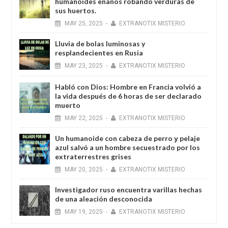
humanoides enanos robando verduras de
sus huertos.
MAY
25,
2025
-
EXTRANOTIX MISTERIO
Lluvia de bolas luminosas y
resplandecientes en Rusia
MAY
23,
2025
-
EXTRANOTIX MISTERIO
Habló con Dios: Hombre en Francia volvió a
la vida después de 6 horas de ser declarado
muerto
MAY
22,
2025
-
EXTRANOTIX MISTERIO
Un humanoide con cabeza de perro у pelaje
azul salvó a un hombre secuestrado por los
extraterrestres grises
MAY
20,
2025
-
EXTRANOTIX MISTERIO
Investigador ruso encuentra varillas hechas
de una aleación desconocida
MAY
19,
2025
-
EXTRANOTIX MISTERIO