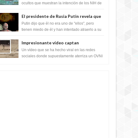
crear el SARS-CoV-2, utilizando la
ocultos que muestran la intención de los NIH de
crear el SARS-CoV-2, utilizando la investigaci...
investigación de ganancia de función
El presidente de Rusia Putin revela que
la clase dominante en el mundo son los
Putin dijo que él no era uno de "ellos", pero
híbridos reptiles
tienen miedo de él y han intentado atraerlo a su
"culto babilónico antiguo....
Impresionante vídeo captan
extraterrestres bajando de un OVNI en
Un vídeo que se ha hecho viral en las redes
Arabia Saudita
sociales donde supuestamente aterriza un OVNI
y bajan sus tripulantes en el desierto en Ara...