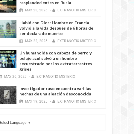
resplandecientes en Rusia
MAY
23,
2025
-
EXTRANOTIX MISTERIO
Habló con Dios: Hombre en Francia
volvió a la vida después de 6 horas de
ser declarado muerto
MAY
22,
2025
-
EXTRANOTIX MISTERIO
Un humanoide con cabeza de perro у
pelaje azul salvó a un hombre
secuestrado por los extraterrestres
grises
MAY
20,
2025
-
EXTRANOTIX MISTERIO
Investigador ruso encuentra varillas
hechas de una aleación desconocida
MAY
19,
2025
-
EXTRANOTIX MISTERIO
Select Language
▼