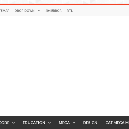
TEMAP
DROP DOWN
404 ERROR
RTL
CODE
EDUCATION
MEGA
DESIGN
CAT.MEGA 