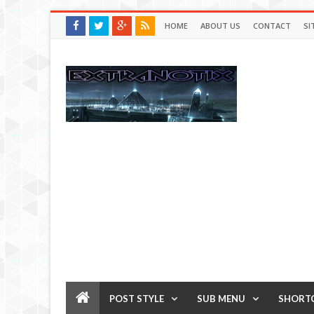
HOME
ABOUT US
CONTACT
SI
POST STYLE
SUB MENU
SHORT