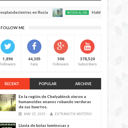
ecientes en Rusia
Habló con Dios: Hombre en F
NOTICIA AL DÍA
May
22,
0
FOLLOW ME
2025
1,896
44,305
506
378,520
Followers
Fans
Followers
Subscribers
RECENT
POPULAR
ARCHIVE
En la región de Chelyabinsk vieron a
humanoides enanos robando verduras
de sus huertos.
MAY
25,
2025
-
EXTRANOTIX MISTERIO
Lluvia de bolas luminosas y