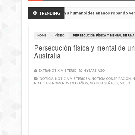
ión de Chelyabinsk vieron a humanoides enanos robando verduras de
TRENDING
a de la princesa Tisul de la región de Kemerovo.
HOME
VÍDEO
PERSECUCIÓN FÍSICA Y MENTAL DE UN
Persecución física y mental de un
Australia
EXTRANOTIX MISTERIO
4 YEARS AGO
NOTICIA
,
NOTICIA MISTERIOSA
,
NOTICIA CONSPIRACIÓN
,
N
NOTICIA FENÓMENOS EXTRAÑOS
,
NOTICIA SEÑALES
,
VÍDEO