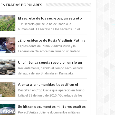
ENTRADAS POPULARES
El secreto de los secretos, un secreto
que cambiaría por completo el destino
Un secreto que se le ha ocultado a la
de la humanidad
humanidad El secreto de los secretos En el
verano de 2003, en una zona inexplorada de las
m...
¿El presidente de Rusia Vladímir Putin y
la Federación Galactica han firmado un
El presidente de Rusia Vladímir Putin y la
tratado para acabar con los Sionistas?
Federación Galáctica han firmado un tratado
para trabajar juntos, para exponer a todos los
Si...
Una intensa sequía revela en un río un
impresionante hallazgo de miles de
Recientemente, debido al tiempo seco, el nivel
Shiva Lingas
del agua del río Shalmala en Karnataka
retrocedió, revelando la presencia de miles de
Shiv...
Alerta a la humanidad!, descifran el
mensaje del Crop Circle de Torino ,Italia
Descifran el Crop Circle que apareció en Torino
Italia el 23 de junio de 2015. "Guardaos de los
extraterrestres con regalos! Esos ...
Se filtran documentos militares ocultos
que muestran la intención de los NIH de
Project Veritas obtiene documentos militares