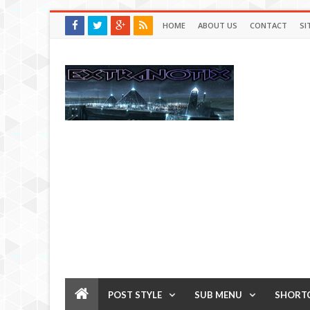
HOME
ABOUT US
CONTACT
SI
POST STYLE
SUB MENU
SHORT