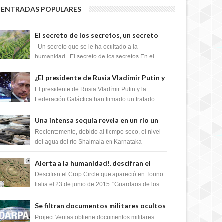
ENTRADAS POPULARES
El secreto de los secretos, un secreto
que cambiaría por completo el destino
Un secreto que se le ha ocultado a la
de la humanidad
humanidad El secreto de los secretos En el
verano de 2003, en una zona inexplorada de las
m...
¿El presidente de Rusia Vladímir Putin y
la Federación Galactica han firmado un
El presidente de Rusia Vladímir Putin y la
tratado para acabar con los Sionistas?
Federación Galáctica han firmado un tratado
para trabajar juntos, para exponer a todos los
Si...
Una intensa sequía revela en un río un
impresionante hallazgo de miles de
Recientemente, debido al tiempo seco, el nivel
Shiva Lingas
del agua del río Shalmala en Karnataka
retrocedió, revelando la presencia de miles de
Shiv...
Alerta a la humanidad!, descifran el
mensaje del Crop Circle de Torino ,Italia
Descifran el Crop Circle que apareció en Torino
Italia el 23 de junio de 2015. "Guardaos de los
extraterrestres con regalos! Esos ...
Se filtran documentos militares ocultos
que muestran la intención de los NIH de
Project Veritas obtiene documentos militares