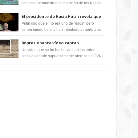
crear el SARS-CoV-2, utilizando la
ocultos que muestran la intención de los NIH de
crear el SARS-CoV-2, utilizando la investigaci...
investigación de ganancia de función
El presidente de Rusia Putin revela que
la clase dominante en el mundo son los
Putin dijo que él no era uno de "ellos", pero
híbridos reptiles
tienen miedo de él y han intentado atraerlo a su
"culto babilónico antiguo....
Impresionante vídeo captan
extraterrestres bajando de un OVNI en
Un vídeo que se ha hecho viral en las redes
Arabia Saudita
sociales donde supuestamente aterriza un OVNI
y bajan sus tripulantes en el desierto en Ara...