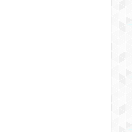
MAY
23,
2025
MAY
NOTICIA DESCUBRIMIENTO
NOTICIA AL DÍA
igador ruso encuentra
Los científicos han registrado
as hechas de una aleación
extrañas vibraciones sísmicas en la
nocida
Tierra que duraron 92 segundos.