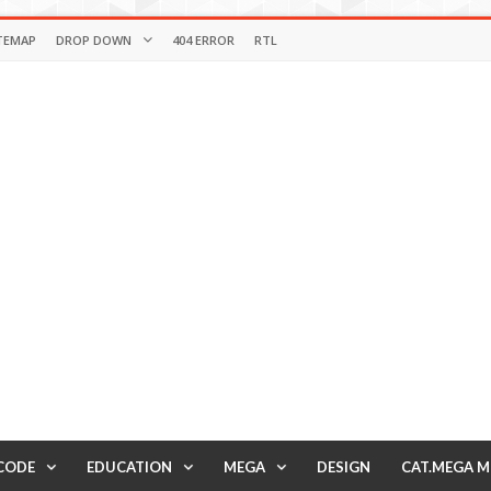
TEMAP
DROP DOWN
404 ERROR
RTL
CODE
EDUCATION
MEGA
DESIGN
CAT.MEGA 