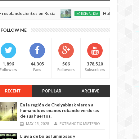
ndecientes en Rusia
Habló con Dios: Hombre en
NOTICIA AL DÍA
May
22,
0
FOLLOW ME
2025
1,896
44,305
506
378,520
Followers
Fans
Followers
Subscribers
RECENT
POPULAR
ARCHIVE
En la región de Chelyabinsk vieron a
humanoides enanos robando verduras
de sus huertos.
MAY
25,
2025
-
EXTRANOTIX MISTERIO
Lluvia de bolas luminosas y