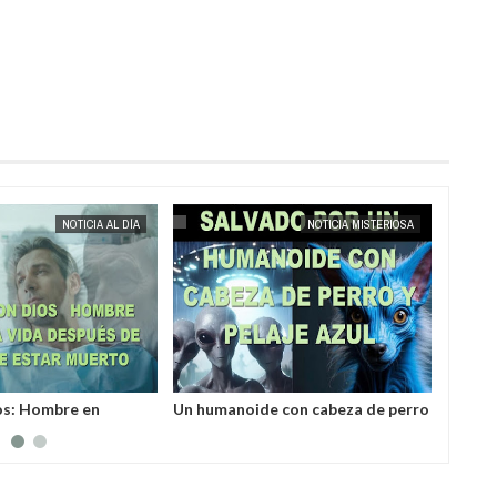
MAY
25,
2025
NOTICIA AL DÍA
NOTICIA MISTERIOSA
os: Hombre en
Un humanoide con cabeza de perro
Invest
 a la vida después de
у pelaje azul salvó a un hombre
varill
er declarado muerto
secuestrado por los
desco
extraterrestres grises