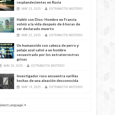
resplandecientes en Rusia
MAY
23,
2025
-
EXTRANOTIX MISTERIO
Habló con Dios: Hombre en Francia
volvió a la vida después de 6 horas de
ser declarado muerto
MAY
22,
2025
-
EXTRANOTIX MISTERIO
Un humanoide con cabeza de perro у
pelaje azul salvó a un hombre
secuestrado por los extraterrestres
grises
MAY
20,
2025
-
EXTRANOTIX MISTERIO
Investigador ruso encuentra varillas
hechas de una aleación desconocida
MAY
19,
2025
-
EXTRANOTIX MISTERIO
Select Language
▼