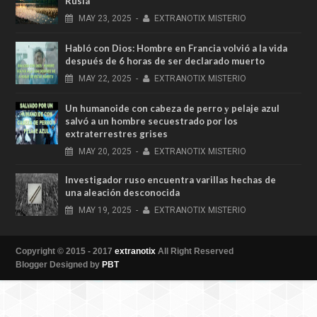
Rusia
MAY
23,
2025
-
EXTRANOTIX MISTERIO
Habló con Dios: Hombre en Francia volvió a la vida
después de 6 horas de ser declarado muerto
MAY
22,
2025
-
EXTRANOTIX MISTERIO
Un humanoide con cabeza de perro у pelaje azul
salvó a un hombre secuestrado por los
extraterrestres grises
MAY
20,
2025
-
EXTRANOTIX MISTERIO
Investigador ruso encuentra varillas hechas de
una aleación desconocida
MAY
19,
2025
-
EXTRANOTIX MISTERIO
Copyright © 2015 - 2017
extranotix
All Right Reserved
Blogger Designed by
PBT