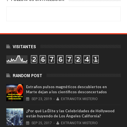
VISITANTES
2
6
7
6
7
2
4
1
RANDOM POST
Extraños pulsos magnéticos descubiertos en
Marte dejan a los científicos desconcertados
SEP
23,
2019
-
EXTRANOTIX MISTERIO
¿Por qué La Élite y las Celebridades de Hollywood
están huyendo de Los Ángeles California?
SEP
25,
2017
-
EXTRANOTIX MISTERIO