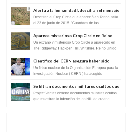
revelando la presencia de miles de Shiv...
Alerta a la humanidad!, descifran el mensaje
del Crop Circle de Torino ,Italia
Descifran el Crop Circle que apareció en Torino Italia
el 23 de junio de 2015. "Guardaos de los
extraterrestres con regalos! Esos ...
Aparece misterioso Crop Circle en Reino
Unido 23 de junio 2016
Un extraño y misterioso Crop Circle a aparecido en
The Ridgeway, Hackpen Hill, Wiltshire, Reino Unido,
fue reportado por Crop circle conec...
Científico del CERN asegura haber sido
ayudado por seres de luz durante una
Un físico nuclear de la Organización Europea para la
prueba del Colisionador de Hadrones
Investigación Nuclear ( CERN ) ha acogido
recientemente el cristianismo en su corazó...
Se filtran documentos militares ocultos que
muestran la intención de los NIH de crear el
Project Veritas obtiene documentos militares ocultos
SARS-CoV-2, utilizando la investigación de
que muestran la intención de los NIH de crear el
SARS-CoV-2, utilizando la investigaci...
ganancia de función