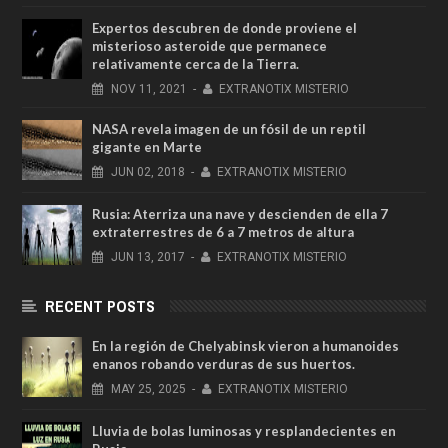
Expertos descubren de donde proviene el
misterioso asteroide que permanece
relativamente cerca de la Tierra.
NOV
11,
2021
-
EXTRANOTIX MISTERIO
NASA revela imagen de un fósil de un reptil
gigante en Marte
JUN
02,
2018
-
EXTRANOTIX MISTERIO
Rusia: Aterriza una nave y descienden de ella 7
extraterrestres de 6 a 7 metros de altura
JUN
13,
2017
-
EXTRANOTIX MISTERIO
RECENT POSTS
En la región de Chelyabinsk vieron a humanoides
enanos robando verduras de sus huertos.
MAY
25,
2025
-
EXTRANOTIX MISTERIO
Lluvia de bolas luminosas y resplandecientes en