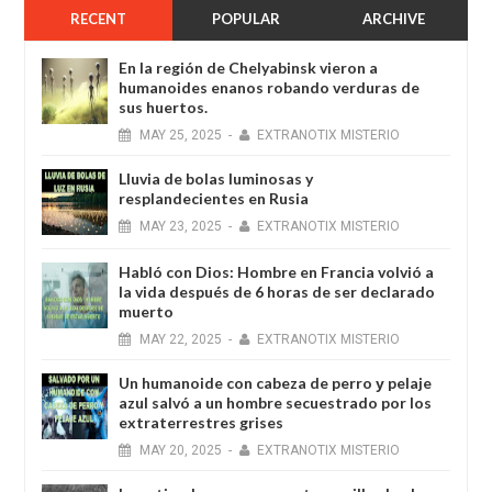
RECENT
POPULAR
ARCHIVE
En la región de Chelyabinsk vieron a
humanoides enanos robando verduras de
sus huertos.
MAY
25,
2025
-
EXTRANOTIX MISTERIO
Lluvia de bolas luminosas y
resplandecientes en Rusia
MAY
23,
2025
-
EXTRANOTIX MISTERIO
Habló con Dios: Hombre en Francia volvió a
la vida después de 6 horas de ser declarado
muerto
MAY
22,
2025
-
EXTRANOTIX MISTERIO
Un humanoide con cabeza de perro у pelaje
azul salvó a un hombre secuestrado por los
extraterrestres grises
MAY
20,
2025
-
EXTRANOTIX MISTERIO