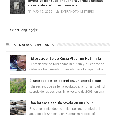
Investigador ruso encuentra varillas hechas
de una aleación desconocida
MAY
19,
2025
-
EXTRANOTIX MISTERIO
Select Language
▼
ENTRADAS POPULARES
¿El presidente de Rusia Vladímir Putin y la
Federación Galactica han firmado un
El presidente de Rusia Vladímir Putin y la Federación
tratado para acabar con los Sionistas?
Galáctica han firmado un tratado para trabajar juntos,
para exponer a todos los Si...
El secreto de los secretos, un secreto que
cambiaría por completo el destino de la
Un secreto que se le ha ocultado a la humanidad El
humanidad
secreto de los secretos En el verano de 2003, en una
zona inexplorada de las m...
Una intensa sequía revela en un río un
impresionante hallazgo de miles de Shiva
Recientemente, debido al tiempo seco, el nivel del
Lingas
agua del río Shalmala en Karnataka retrocedió,