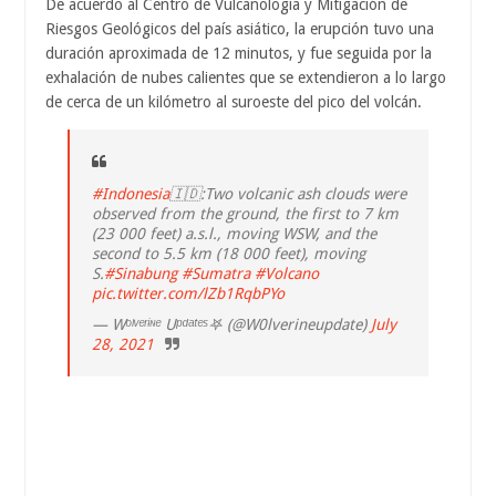
De acuerdo al Centro de Vulcanología y Mitigación de
Riesgos Geológicos del país asiático, la erupción tuvo una
duración aproximada de 12 minutos, y fue seguida por la
exhalación de nubes calientes que se extendieron a lo largo
de cerca de un kilómetro al suroeste del pico del volcán.
#Indonesia
🇮🇩:Two volcanic ash clouds were
observed from the ground, the first to 7 km
(23 000 feet) a.s.l., moving WSW, and the
second to 5.5 km (18 000 feet), moving
S.
#Sinabung
#Sumatra
#Volcano
pic.twitter.com/lZb1RqbPYo
— Wᵒˡᵛᵉʳᶤᶰᵉ Uᵖᵈᵃᵗᵉˢ𖤐 (@W0lverineupdate)
July
28, 2021