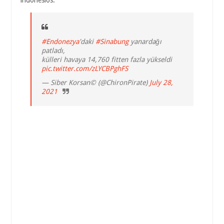
indonesios.
#Endonezya
'daki
#Sinabung
yanardağı
patladı,
külleri havaya 14,760 fitten fazla yükseldi
pic.twitter.com/zLYCBPghFS
— Siber Korsan© (@ChironPirate)
July 28,
2021