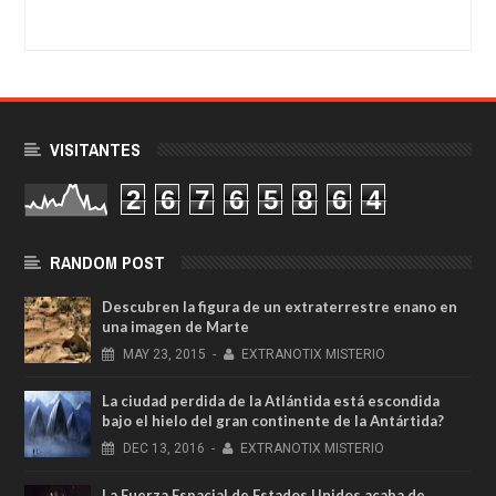
VISITANTES
2
6
7
6
5
8
6
4
RANDOM POST
Descubren la figura de un extraterrestre enano en
una imagen de Marte
MAY
23,
2015
-
EXTRANOTIX MISTERIO
La ciudad perdida de la Atlántida está escondida
bajo el hielo del gran continente de la Antártida?
DEC
13,
2016
-
EXTRANOTIX MISTERIO
La Fuerza Espacial de Estados Unidos acaba de