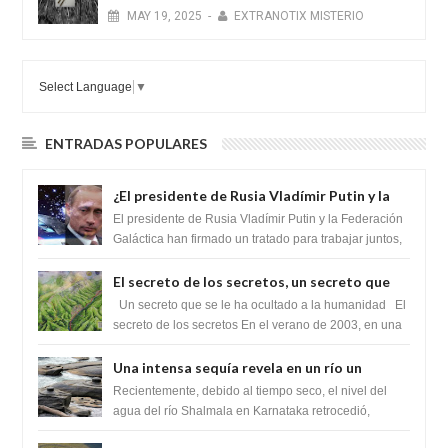
MAY
19,
2025
-
EXTRANOTIX MISTERIO
Select Language
▼
ENTRADAS POPULARES
¿El presidente de Rusia Vladímir Putin y la
Federación Galactica han firmado un
El presidente de Rusia Vladímir Putin y la Federación
tratado para acabar con los Sionistas?
Galáctica han firmado un tratado para trabajar juntos,
para exponer a todos los Si...
El secreto de los secretos, un secreto que
cambiaría por completo el destino de la
Un secreto que se le ha ocultado a la humanidad El
humanidad
secreto de los secretos En el verano de 2003, en una
zona inexplorada de las m...
Una intensa sequía revela en un río un
impresionante hallazgo de miles de Shiva
Recientemente, debido al tiempo seco, el nivel del
Lingas
agua del río Shalmala en Karnataka retrocedió,
revelando la presencia de miles de Shiv...