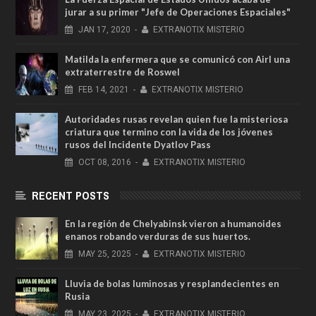
jurar a su primer "Jefe de Operaciones Espaciales"
JAN
17,
2020
-
EXTRANOTIX MISTERIO
Matilda la enfermera que se comunicó con Airl una
extraterrestre de Roswel
FEB
14,
2021
-
EXTRANOTIX MISTERIO
Autoridades rusas revelan quien fue la misteriosa
criatura que termino con la vida de los jóvenes
rusos del Incidente Dyatlov Pass
OCT
08,
2016
-
EXTRANOTIX MISTERIO
RECENT POSTS
En la región de Chelyabinsk vieron a humanoides
enanos robando verduras de sus huertos.
MAY
25,
2025
-
EXTRANOTIX MISTERIO
Lluvia de bolas luminosas y resplandecientes en
Rusia
MAY
23,
2025
-
EXTRANOTIX MISTERIO