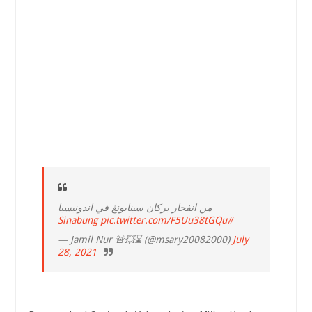
من انفجار بركان سينابونغ في اندونيسيا
pic.twitter.com/F5Uu38tGQu
#Sinabung
— Jamil Nur 🚨💥⌛ (@msary20082000)
July
28, 2021