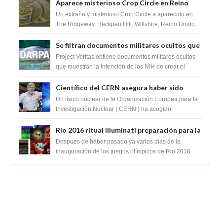
Aparece misterioso Crop Circle en Reino
Unido 23 de junio 2016
Un extraño y misterioso Crop Circle a aparecido en
The Ridgeway, Hackpen Hill, Wiltshire, Reino Unido,
fue reportado por Crop circle conec...
Se filtran documentos militares ocultos que
muestran la intención de los NIH de crear el
Project Veritas obtiene documentos militares ocultos
SARS-CoV-2, utilizando la investigación de
que muestran la intención de los NIH de crear el
SARS-CoV-2, utilizando la investigaci...
ganancia de función
Científico del CERN asegura haber sido
ayudado por seres de luz durante una
Un físico nuclear de la Organización Europea para la
prueba del Colisionador de Hadrones
Investigación Nuclear ( CERN ) ha acogido
recientemente el cristianismo en su corazó...
Río 2016 ritual Illuminati preparación para la
llegada del anticristo o una entidad
Después de haber pasado ya varios días de la
extraterrestre
inauguración de los juegos olímpicos de Rio 2016
celebrados en Brasil. Varios teóricos de la...