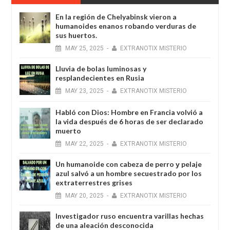
En la región de Chelyabinsk vieron a
humanoides enanos robando verduras de
sus huertos.
MAY
25,
2025
-
EXTRANOTIX MISTERIO
Lluvia de bolas luminosas y
resplandecientes en Rusia
MAY
23,
2025
-
EXTRANOTIX MISTERIO
Habló con Dios: Hombre en Francia volvió a
la vida después de 6 horas de ser declarado
muerto
MAY
22,
2025
-
EXTRANOTIX MISTERIO
Un humanoide con cabeza de perro у pelaje
azul salvó a un hombre secuestrado por los
extraterrestres grises
MAY
20,
2025
-
EXTRANOTIX MISTERIO
Investigador ruso encuentra varillas hechas
de una aleación desconocida