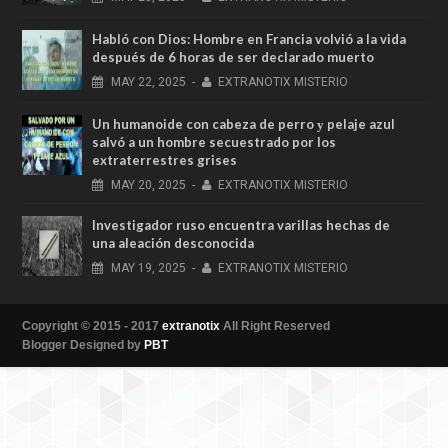
Habló con Dios: Hombre en Francia volvió a la vida
después de 6 horas de ser declarado muerto
MAY
22,
2025
-
EXTRANOTIX MISTERIO
Un humanoide con cabeza de perro у pelaje azul
salvó a un hombre secuestrado por los
extraterrestres grises
MAY
20,
2025
-
EXTRANOTIX MISTERIO
Investigador ruso encuentra varillas hechas de
una aleación desconocida
MAY
19,
2025
-
EXTRANOTIX MISTERIO
Copyright © 2015 - 2017
extranotix
All Right Reserved
Blogger Designed by
PBT