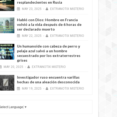
resplandecientes en Rusia
MAY
23,
2025
-
EXTRANOTIX MISTERIO
Habló con Dios: Hombre en Francia
volvió a la vida después de 6 horas de
ser declarado muerto
MAY
22,
2025
-
EXTRANOTIX MISTERIO
Un humanoide con cabeza de perro у
pelaje azul salvó a un hombre
secuestrado por los extraterrestres
grises
MAY
20,
2025
-
EXTRANOTIX MISTERIO
Investigador ruso encuentra varillas
hechas de una aleación desconocida
MAY
19,
2025
-
EXTRANOTIX MISTERIO
Select Language
▼