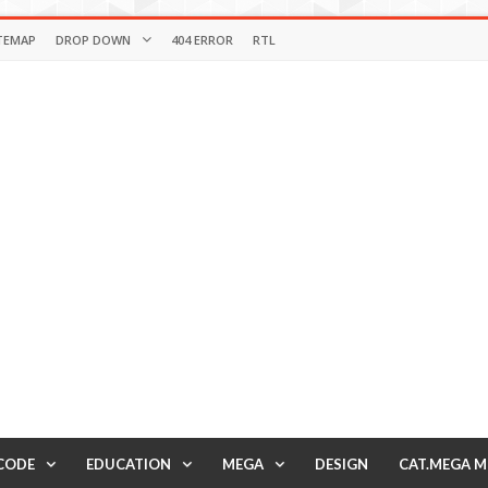
TEMAP
DROP DOWN
404 ERROR
RTL
CODE
EDUCATION
MEGA
DESIGN
CAT.MEGA 