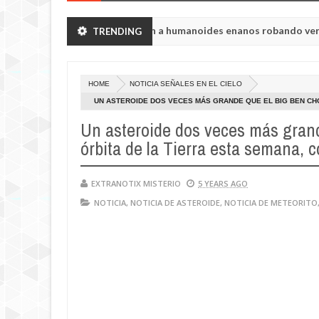
ión de Chelyabinsk vieron a humanoides enanos robando verduras de
TRENDING
ia de la princesa Tisul de la región de Kemerovo.
HOME
NOTICIA SEÑALES EN EL CIELO
UN ASTEROIDE DOS VECES MÁS GRANDE QUE EL BIG BEN CHO
NASA
Un asteroide dos veces más grand
órbita de la Tierra esta semana, 
EXTRANOTIX MISTERIO
5 YEARS AGO
NOTICIA
,
NOTICIA DE ASTEROIDE
,
NOTICIA DE METEORITO