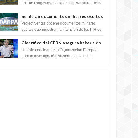
en The Ridgeway, Hackpen Hill, Wiltshire, Reino
Unido, fue reportado por Crop circle conec...
Se filtran documentos militares ocultos
que muestran la intención de los NIH de
Project Veritas obtiene documentos militares
crear el SARS-CoV-2, utilizando la
ocultos que muestran la intención de los NIH de
crear el SARS-CoV-2, utilizando la investigaci...
investigación de ganancia de función
Científico del CERN asegura haber sido
ayudado por seres de luz durante una
Un físico nuclear de la Organización Europea
prueba del Colisionador de Hadrones
para la Investigación Nuclear ( CERN ) ha
acogido recientemente el cristianismo en su
corazó...