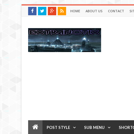
HOME
ABOUT US
CONTACT
SI
POST STYLE
SUB MENU
SHORT