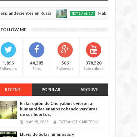
ecientes en Rusia
Habló con Dios: Hombre en F
NOTICIA AL DÍA
May
22,
0
FOLLOW ME
2025
1,896
44,305
506
378,520
Followers
Fans
Followers
Subscribers
RECENT
POPULAR
ARCHIVE
En la región de Chelyabinsk vieron a
humanoides enanos robando verduras
de sus huertos.
MAY
25,
2025
-
EXTRANOTIX MISTERIO
Lluvia de bolas luminosas y