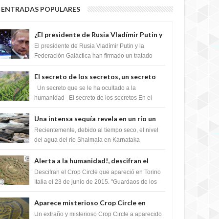
ENTRADAS POPULARES
¿El presidente de Rusia Vladímir Putin y
la Federación Galactica han firmado un
El presidente de Rusia Vladímir Putin y la
tratado para acabar con los Sionistas?
Federación Galáctica han firmado un tratado
para trabajar juntos, para exponer a todos los
Si...
El secreto de los secretos, un secreto
que cambiaría por completo el destino
Un secreto que se le ha ocultado a la
de la humanidad
humanidad El secreto de los secretos En el
verano de 2003, en una zona inexplorada de las
m...
Una intensa sequía revela en un río un
impresionante hallazgo de miles de
Recientemente, debido al tiempo seco, el nivel
Shiva Lingas
del agua del río Shalmala en Karnataka
retrocedió, revelando la presencia de miles de
Shiv...
Alerta a la humanidad!, descifran el
mensaje del Crop Circle de Torino ,Italia
Descifran el Crop Circle que apareció en Torino
Italia el 23 de junio de 2015. "Guardaos de los
extraterrestres con regalos! Esos ...
Aparece misterioso Crop Circle en
Reino Unido 23 de junio 2016
Un extraño y misterioso Crop Circle a aparecido