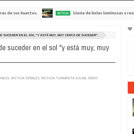
us huertos.
Lluvia de bolas luminosas y resplandec
NOTICIA
May
23,
0
2025
 SUCEDER EN EL SOL "Y ESTÁ MUY, MUY CERCA DE SUCEDER"..
e suceder en el sol "y está muy, muy
RALES
,
NOTICIA SEÑALES
,
NOTICIA TORMENTA SOLAR
,
VÍDEO