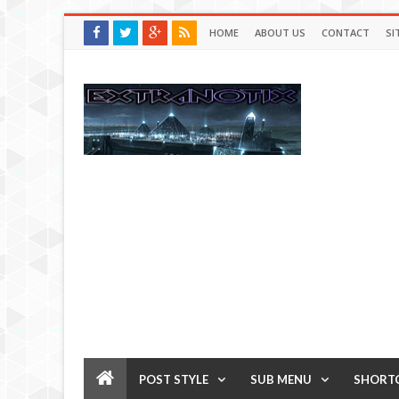
HOME
ABOUT US
CONTACT
SI
POST STYLE
SUB MENU
SHORT