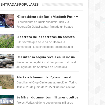
ENTRADAS POPULARES
¿El presidente de Rusia Vladímir Putin y
la Federación Galactica han firmado un
El presidente de Rusia Vladímir Putin y la
tratado para acabar con los Sionistas?
Federación Galáctica han firmado un tratado
para trabajar juntos, para exponer a todos los
Si...
El secreto de los secretos, un secreto
que cambiaría por completo el destino
Un secreto que se le ha ocultado a la
de la humanidad
humanidad El secreto de los secretos En el
verano de 2003, en una zona inexplorada de las
m...
Una intensa sequía revela en un río un
impresionante hallazgo de miles de
Recientemente, debido al tiempo seco, el nivel
Shiva Lingas
del agua del río Shalmala en Karnataka
retrocedió, revelando la presencia de miles de
Shiv...
Alerta a la humanidad!, descifran el
mensaje del Crop Circle de Torino ,Italia
Descifran el Crop Circle que apareció en Torino
Italia el 23 de junio de 2015. "Guardaos de los
extraterrestres con regalos! Esos ...
Se filtran documentos militares ocultos
que muestran la intención de los NIH de
Project Veritas obtiene documentos militares