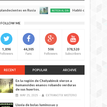
ientes en Rusia
Habló con Dios: Hombre en Fra
NOTICIA AL DÍA
May
22,
0
FOLLOW ME
2025
1,896
44,305
506
378,520
Followers
Fans
Followers
Subscribers
RECENT
POPULAR
ARCHIVE
En la región de Chelyabinsk vieron a
humanoides enanos robando verduras
de sus huertos.
MAY
25,
2025
-
EXTRANOTIX MISTERIO
Lluvia de bolas luminosas y