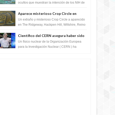
crear el SARS-CoV-2, utilizando la
ocultos que muestran la intención de los NIH de
crear el SARS-CoV-2, utilizando la investigaci...
investigación de ganancia de función
Aparece misterioso Crop Circle en
Reino Unido 23 de junio 2016
Un extraño y misterioso Crop Circle a aparecido
en The Ridgeway, Hackpen Hill, Wiltshire, Reino
Unido, fue reportado por Crop circle conec...
Científico del CERN asegura haber sido
ayudado por seres de luz durante una
Un físico nuclear de la Organización Europea
prueba del Colisionador de Hadrones
para la Investigación Nuclear ( CERN ) ha
acogido recientemente el cristianismo en su
corazó...