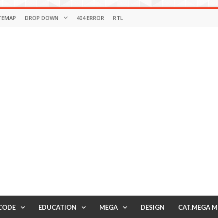
TEMAP
DROP DOWN
404 ERROR
RTL
CODE
EDUCATION
MEGA
DESIGN
CAT.MEGA 