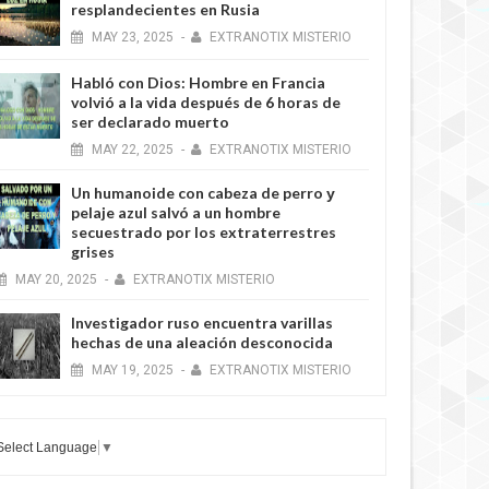
resplandecientes en Rusia
MAY
23,
2025
-
EXTRANOTIX MISTERIO
Habló con Dios: Hombre en Francia
volvió a la vida después de 6 horas de
ser declarado muerto
MAY
22,
2025
-
EXTRANOTIX MISTERIO
Un humanoide con cabeza de perro у
pelaje azul salvó a un hombre
secuestrado por los extraterrestres
grises
MAY
20,
2025
-
EXTRANOTIX MISTERIO
Investigador ruso encuentra varillas
hechas de una aleación desconocida
MAY
19,
2025
-
EXTRANOTIX MISTERIO
Select Language
▼