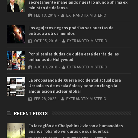
secretamente manejando nuestro mundo afirma ex
ministro de defensa.
FEB
13,
2018
-
EXTRANOTIX MISTERIO
Los agujeros negros podrían ser puertas de
entrada a otros mundos
OCT
05,
2016
-
EXTRANOTIX MISTERIO
Por si tenias dudas de quién está detrás de las
películas de Hollywood
AUG
18,
2018
-
EXTRANOTIX MISTERIO
La propaganda de guerra occidental actual para
Ucrania es de escala épica y pone en riesgo la
aniquilación nuclear global
FEB
28,
2022
-
EXTRANOTIX MISTERIO
RECENT POSTS
En la región de Chelyabinsk vieron a humanoides
enanos robando verduras de sus huertos.