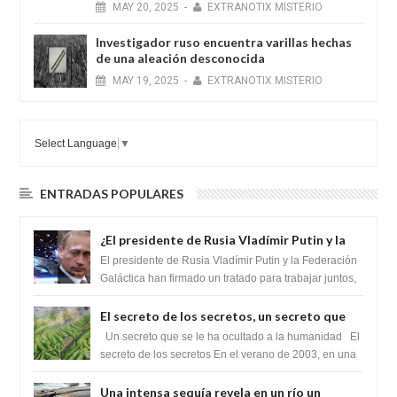
MAY
20,
2025
-
EXTRANOTIX MISTERIO
Investigador ruso encuentra varillas hechas
de una aleación desconocida
MAY
19,
2025
-
EXTRANOTIX MISTERIO
Select Language
▼
ENTRADAS POPULARES
¿El presidente de Rusia Vladímir Putin y la
Federación Galactica han firmado un
El presidente de Rusia Vladímir Putin y la Federación
tratado para acabar con los Sionistas?
Galáctica han firmado un tratado para trabajar juntos,
para exponer a todos los Si...
El secreto de los secretos, un secreto que
cambiaría por completo el destino de la
Un secreto que se le ha ocultado a la humanidad El
humanidad
secreto de los secretos En el verano de 2003, en una
zona inexplorada de las m...
Una intensa sequía revela en un río un