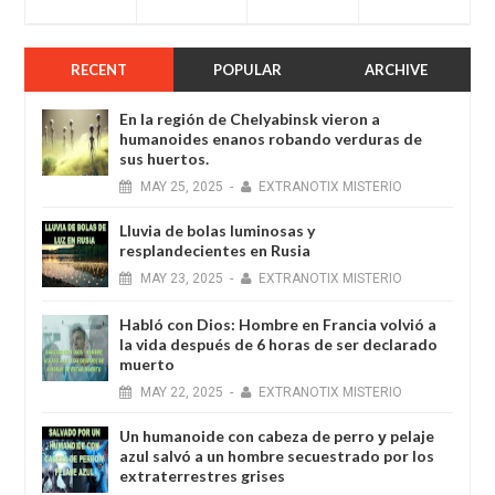
RECENT
POPULAR
ARCHIVE
En la región de Chelyabinsk vieron a
humanoides enanos robando verduras de
sus huertos.
MAY
25,
2025
-
EXTRANOTIX MISTERIO
Lluvia de bolas luminosas y
resplandecientes en Rusia
MAY
23,
2025
-
EXTRANOTIX MISTERIO
Habló con Dios: Hombre en Francia volvió a
la vida después de 6 horas de ser declarado
muerto
MAY
22,
2025
-
EXTRANOTIX MISTERIO
Un humanoide con cabeza de perro у pelaje
azul salvó a un hombre secuestrado por los
extraterrestres grises