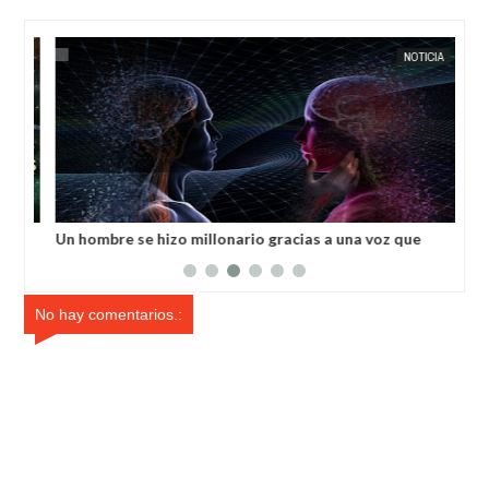
MAY
22,
2025
OS
EXTRANOTIX MISTERIO
NOTICIA
EXTRANOT
la
Un hombre se hizo millonario gracias a una voz que
Una
escuchaba en su cabeza de una mujer de las estrellas
fue
No hay comentarios.: