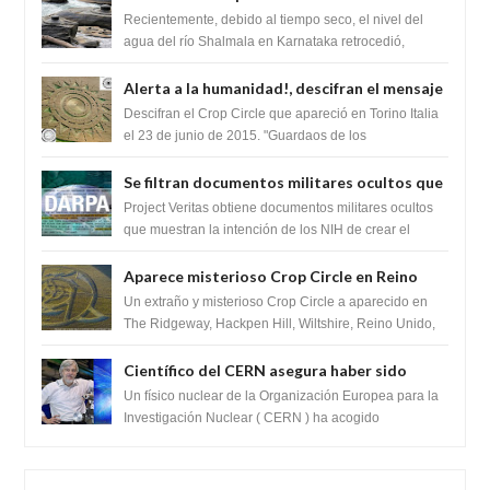
impresionante hallazgo de miles de Shiva
Recientemente, debido al tiempo seco, el nivel del
Lingas
agua del río Shalmala en Karnataka retrocedió,
revelando la presencia de miles de Shiv...
Alerta a la humanidad!, descifran el mensaje
del Crop Circle de Torino ,Italia
Descifran el Crop Circle que apareció en Torino Italia
el 23 de junio de 2015. "Guardaos de los
extraterrestres con regalos! Esos ...
Se filtran documentos militares ocultos que
muestran la intención de los NIH de crear el
Project Veritas obtiene documentos militares ocultos
SARS-CoV-2, utilizando la investigación de
que muestran la intención de los NIH de crear el
SARS-CoV-2, utilizando la investigaci...
ganancia de función
Aparece misterioso Crop Circle en Reino
Unido 23 de junio 2016
Un extraño y misterioso Crop Circle a aparecido en
The Ridgeway, Hackpen Hill, Wiltshire, Reino Unido,
fue reportado por Crop circle conec...
Científico del CERN asegura haber sido
ayudado por seres de luz durante una
Un físico nuclear de la Organización Europea para la
prueba del Colisionador de Hadrones
Investigación Nuclear ( CERN ) ha acogido
recientemente el cristianismo en su corazó...