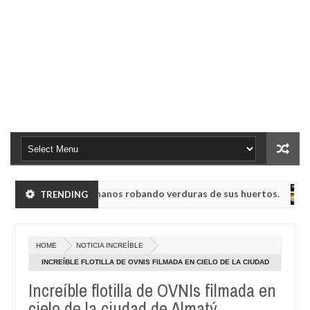
 a humanoides enanos robando verduras de sus huertos.
TRENDING
NOTI
May
23,
 UVB-76, conocida como la radio del fin del mundo volvió a emitir m
0
2025
HOME
NOTICIA INCREÍBLE
 a humanoides enanos robando verduras de sus huertos.
NOTI
INCREÍBLE FLOTILLA DE OVNIS FILMADA EN CIELO DE LA CIUDAD
May
DE ALMATÝ, KAZAJISTÁN
23,
Increíble flotilla de OVNIs filmada en
 UVB-76, conocida como la radio del fin del mundo volvió a emitir m
0
2025
cielo de la ciudad de Almatý,