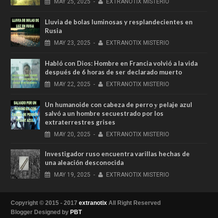
MAY
25,
2025
-
EXTRANOTIX MISTERIO
Lluvia de bolas luminosas y resplandecientes en
Rusia
MAY
23,
2025
-
EXTRANOTIX MISTERIO
Habló con Dios: Hombre en Francia volvió a la vida
después de 6 horas de ser declarado muerto
MAY
22,
2025
-
EXTRANOTIX MISTERIO
Un humanoide con cabeza de perro у pelaje azul
salvó a un hombre secuestrado por los
extraterrestres grises
MAY
20,
2025
-
EXTRANOTIX MISTERIO
Investigador ruso encuentra varillas hechas de
una aleación desconocida
MAY
19,
2025
-
EXTRANOTIX MISTERIO
Copyright © 2015 - 2017
extranotix
All Right Reserved
Blogger Designed by
PBT