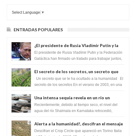
Select Language
▼
ENTRADAS POPULARES
¿El presidente de Rusia Vladímir Putin y la
Federación Galactica han firmado un
El presidente de Rusia Vladímir Putin y la Federación
tratado para acabar con los Sionistas?
Galáctica han firmado un tratado para trabajar juntos,
para exponer a todos los Si...
El secreto de los secretos, un secreto que
cambiaría por completo el destino de la
Un secreto que se le ha ocultado a la humanidad El
humanidad
secreto de los secretos En el verano de 2003, en una
zona inexplorada de las m...
Una intensa sequía revela en un río un
impresionante hallazgo de miles de Shiva
Recientemente, debido al tiempo seco, el nivel del
Lingas
agua del río Shalmala en Karnataka retrocedió,
revelando la presencia de miles de Shiv...
Alerta a la humanidad!, descifran el mensaje
del Crop Circle de Torino ,Italia
Descifran el Crop Circle que apareció en Torino Italia