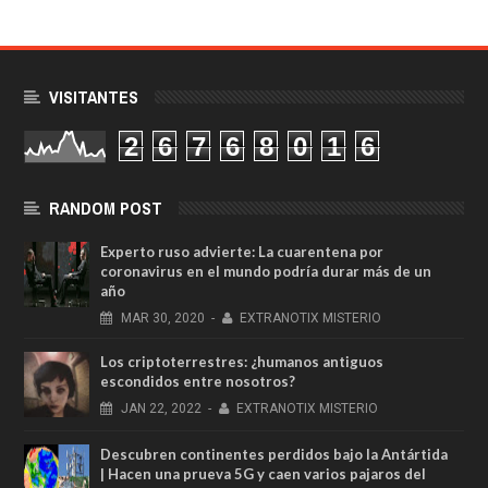
VISITANTES
2
6
7
6
8
0
1
6
RANDOM POST
Experto ruso advierte: La cuarentena por
coronavirus en el mundo podría durar más de un
año
MAR
30,
2020
-
EXTRANOTIX MISTERIO
Los criptoterrestres: ¿humanos antiguos
escondidos entre nosotros?
JAN
22,
2022
-
EXTRANOTIX MISTERIO
Descubren continentes perdidos bajo la Antártida
| Hacen una prueva 5G y caen varios pajaros del