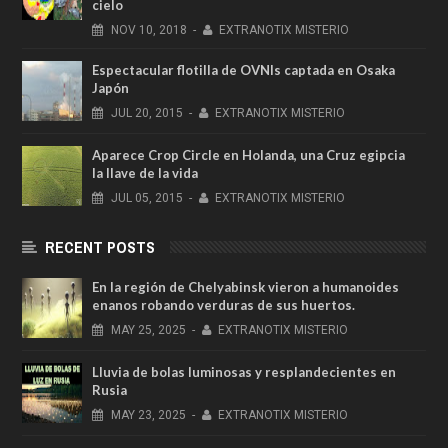
cielo
NOV
10,
2018
-
EXTRANOTIX MISTERIO
Espectacular flotilla de OVNIs captada en Osaka
Japón
JUL
20,
2015
-
EXTRANOTIX MISTERIO
Aparece Crop Circle en Holanda, una Cruz egipcia
la llave de la vida
JUL
05,
2015
-
EXTRANOTIX MISTERIO
RECENT POSTS
En la región de Chelyabinsk vieron a humanoides
enanos robando verduras de sus huertos.
MAY
25,
2025
-
EXTRANOTIX MISTERIO
Lluvia de bolas luminosas y resplandecientes en
Rusia
MAY
23,
2025
-
EXTRANOTIX MISTERIO