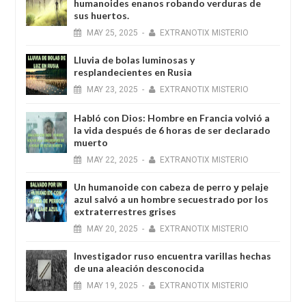
humanoides enanos robando verduras de
sus huertos.
MAY
25,
2025
-
EXTRANOTIX MISTERIO
Lluvia de bolas luminosas y
resplandecientes en Rusia
MAY
23,
2025
-
EXTRANOTIX MISTERIO
Habló con Dios: Hombre en Francia volvió a
la vida después de 6 horas de ser declarado
muerto
MAY
22,
2025
-
EXTRANOTIX MISTERIO
Un humanoide con cabeza de perro у pelaje
azul salvó a un hombre secuestrado por los
extraterrestres grises
MAY
20,
2025
-
EXTRANOTIX MISTERIO
Investigador ruso encuentra varillas hechas
de una aleación desconocida
MAY
19,
2025
-
EXTRANOTIX MISTERIO