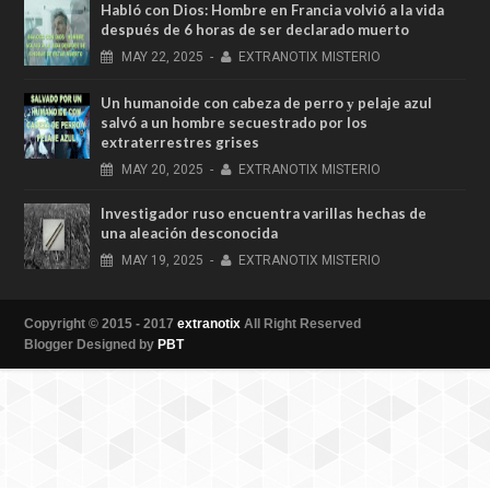
Habló con Dios: Hombre en Francia volvió a la vida
después de 6 horas de ser declarado muerto
MAY
22,
2025
-
EXTRANOTIX MISTERIO
Un humanoide con cabeza de perro у pelaje azul
salvó a un hombre secuestrado por los
extraterrestres grises
MAY
20,
2025
-
EXTRANOTIX MISTERIO
Investigador ruso encuentra varillas hechas de
una aleación desconocida
MAY
19,
2025
-
EXTRANOTIX MISTERIO
Copyright © 2015 - 2017
extranotix
All Right Reserved
Blogger Designed by
PBT