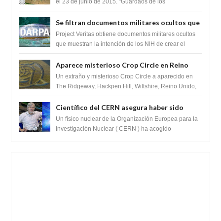
el 23 de junio de 2015. "Guardaos de los
extraterrestres con regalos! Esos ...
Se filtran documentos militares ocultos que
muestran la intención de los NIH de crear el
Project Veritas obtiene documentos militares ocultos
SARS-CoV-2, utilizando la investigación de
que muestran la intención de los NIH de crear el
SARS-CoV-2, utilizando la investigaci...
ganancia de función
Aparece misterioso Crop Circle en Reino
Unido 23 de junio 2016
Un extraño y misterioso Crop Circle a aparecido en
The Ridgeway, Hackpen Hill, Wiltshire, Reino Unido,
fue reportado por Crop circle conec...
Científico del CERN asegura haber sido
ayudado por seres de luz durante una
Un físico nuclear de la Organización Europea para la
prueba del Colisionador de Hadrones
Investigación Nuclear ( CERN ) ha acogido
recientemente el cristianismo en su corazó...