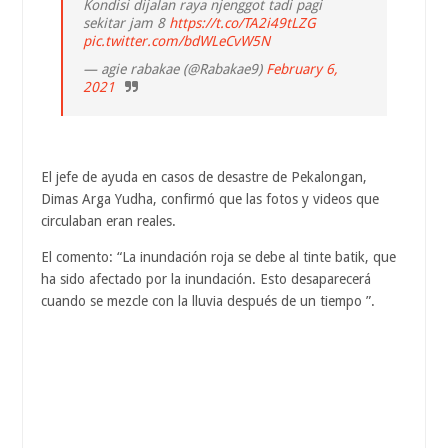
Kondisi dijalan raya njenggot tadi pagi
sekitar jam 8
https://t.co/TA2i49tLZG
pic.twitter.com/bdWLeCvW5N
— agie rabakae (@Rabakae9)
February 6,
2021
El jefe de ayuda en casos de desastre de Pekalongan,
Dimas Arga Yudha, confirmó que las fotos y videos que
circulaban eran reales.
El comento: “La inundación roja se debe al tinte batik, que
ha sido afectado por la inundación. Esto desaparecerá
cuando se mezcle con la lluvia después de un tiempo ”.