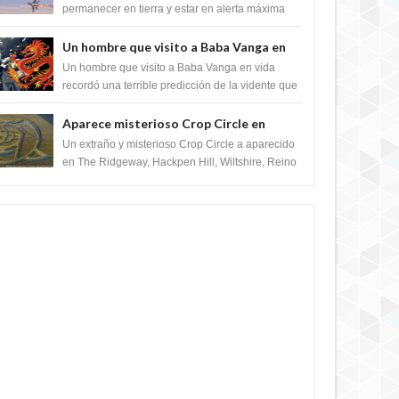
satélite "Caballero Negro"
permanecer en tierra y estar en alerta máxima
para despegar, después de que Obama rompe
el ...
Un hombre que visito a Baba Vanga en
vida recordó la terrible predicción de la
Un hombre que visito a Baba Vanga en vida
vidente para febrero de 2022.
recordó una terrible predicción de la vidente que
sucedería el 2 de febrero de 2022. Según el
pron...
Aparece misterioso Crop Circle en
Reino Unido 23 de junio 2016
Un extraño y misterioso Crop Circle a aparecido
en The Ridgeway, Hackpen Hill, Wiltshire, Reino
Unido, fue reportado por Crop circle conec...