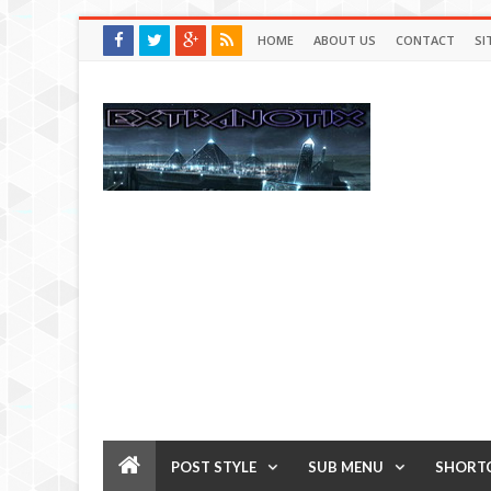
HOME
ABOUT US
CONTACT
SI
POST STYLE
SUB MENU
SHORT