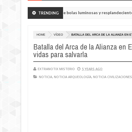
Lluvia de bolas luminosas y resplandecientes en Ru
TRENDING
NOTICIA
May
23,
0
2025
HOME
VÍDEO
BATALLA DEL ARCA DE LA ALIANZA EN
Batalla del Arca de la Alianza en 
vidas para salvarla
EXTRANOTIX MISTERIO
5 YEARS AGO
NOTICIA
,
NOTICIA ARQUEOLOGÍA
,
NOTICIA CIVILIZACIONE