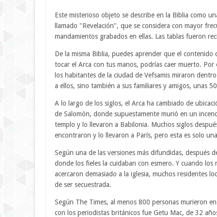
Este misterioso objeto se describe en la Biblia como u
llamado "Revelación", que se considera con mayor frec
mandamientos grabados en ellas. Las tablas fueron rec
De la misma Biblia, puedes aprender que el contenido 
tocar el Arca con tus manos, podrías caer muerto. Por e
los habitantes de la ciudad de Vefsamis miraron dentr
a ellos, sino también a sus familiares y amigos, unas 50
A lo largo de los siglos, el Arca ha cambiado de ubicac
de Salomón, donde supuestamente murió en un incendi
templo y lo llevaron a Babilonia. Muchos siglos despué
encontraron y lo llevaron a París, pero esta es solo un
Según una de las versiones más difundidas, después de
donde los fieles la cuidaban con esmero. Y cuando los
acercaron demasiado a la iglesia, muchos residentes loc
de ser secuestrada.
Según The Times, al menos 800 personas murieron en e
con los periodistas británicos fue Getu Mac, de 32 año