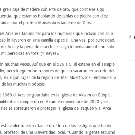
na gran caja de madera cubierta de oro, que contiene algo
uencia. que estamos hablando de tablas de piedra con diez
ibidas por el profeta Moisés directamente de Dios.
del Arca era tan mortal para los humanos que incluso con solo
so lo llevaron en una camilla especial. Una vez, por curiosidad,
o del Arca y la pena de muerte les cayó inmediatamente no solo
 mil personas en total (1 Reyes).
ión muchas veces. Así que en el 586 a.C. él estaba en el Templo
o, pero luego hubo rumores de que lo sacaron en secreto del
s, en algún lugar de la región del Mar Muerto, los Templarios lo
a de las muchas hipótesis.
 1960 el Arca se guardaba en la iglesia de Aksum en Etiopía,
 militantes irrumpieron en Axum en noviembre de 2020 y se
ales se apresuraron a proteger la iglesia del saqueo y al Arca
ste violento enfrentamiento. Uno de los testigos que habló
s, profesor de una universidad local. "Cuando la gente escuchó