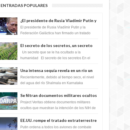
ENTRADAS POPULARES
¿El presidente de Rusia Vladímir Putin y
la Federación Galactica han firmado un
El presidente de Rusia Vladímir Putin y la
tratado para acabar con los Sionistas?
Federación Galáctica han firmado un tratado
para trabajar juntos, para exponer a todos los
Si...
El secreto de los secretos, un secreto
que cambiaría por completo el destino
Un secreto que se le ha ocultado a la
de la humanidad
humanidad El secreto de los secretos En el
verano de 2003, en una zona inexplorada de las
m...
Una intensa sequía revela en un río un
impresionante hallazgo de miles de
Recientemente, debido al tiempo seco, el nivel
Shiva Lingas
del agua del río Shalmala en Karnataka
retrocedió, revelando la presencia de miles de
Shiv...
Se filtran documentos militares ocultos
que muestran la intención de los NIH de
Project Veritas obtiene documentos militares
crear el SARS-CoV-2, utilizando la
ocultos que muestran la intención de los NIH de
crear el SARS-CoV-2, utilizando la investigaci...
investigación de ganancia de función
EE.UU. rompe el tratado extraterrestre
y se prepara para destruir el misterioso
Putin ordena a todos los aviones de combate