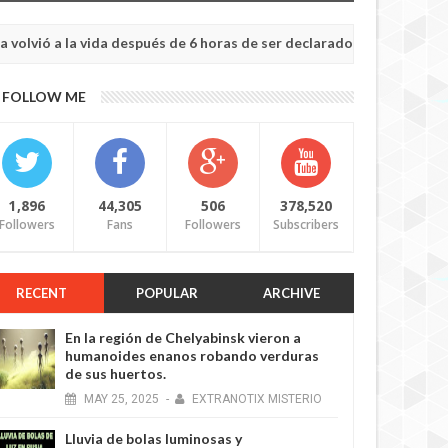
a la vida después de 6 horas de ser declarado muerto
NOTIC
May
20,
0
FOLLOW ME
2025
1,896
44,305
506
378,520
Followers
Fans
Followers
Subscribers
RECENT
POPULAR
ARCHIVE
En la región de Chelyabinsk vieron a
humanoides enanos robando verduras
de sus huertos.
MAY
25,
2025
-
EXTRANOTIX MISTERIO
Lluvia de bolas luminosas y