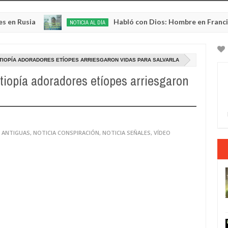
sia
Habló con Dios: Hombre en Francia volvió 
NOTICIA AL DÍA
May
22,
0
2025
 ETIOPÍA ADORADORES ETÍOPES ARRIESGARON VIDAS PARA SALVARLA
Etiopía adoradores etíopes arriesgaron
S ANTIGUAS
,
NOTICIA CONSPIRACIÓN
,
NOTICIA SEÑALES
,
VÍDEO