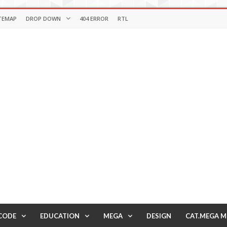
TEMAP
DROP DOWN
404 ERROR
RTL
CODE
EDUCATION
MEGA
DESIGN
CAT.MEGA 