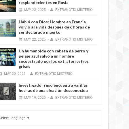
resplandecientes en Rusia
MAY
23,
2025
-
EXTRANOTIX MISTERIO
Habló con Dios: Hombre en Francia
volvió a la vida después de 6 horas de
ser declarado muerto
MAY
22,
2025
-
EXTRANOTIX MISTERIO
Un humanoide con cabeza de perro у
pelaje azul salvó a un hombre
secuestrado por los extraterrestres
grises
MAY
20,
2025
-
EXTRANOTIX MISTERIO
Investigador ruso encuentra varillas
hechas de una aleación desconocida
MAY
19,
2025
-
EXTRANOTIX MISTERIO
Select Language
▼