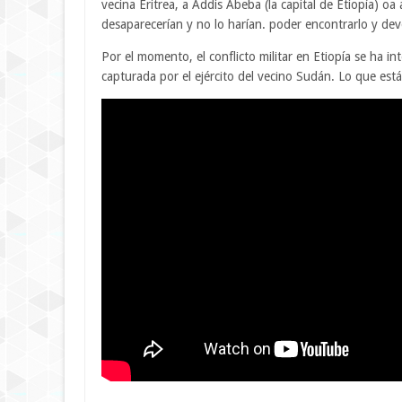
vecina Eritrea, a Addis Abeba (la capital de Etiopía) oa 
desaparecerían y no lo harían. poder encontrarlo y dev
Por el momento, el conflicto militar en Etiopía se ha in
capturada por el ejército del vecino Sudán. Lo que es