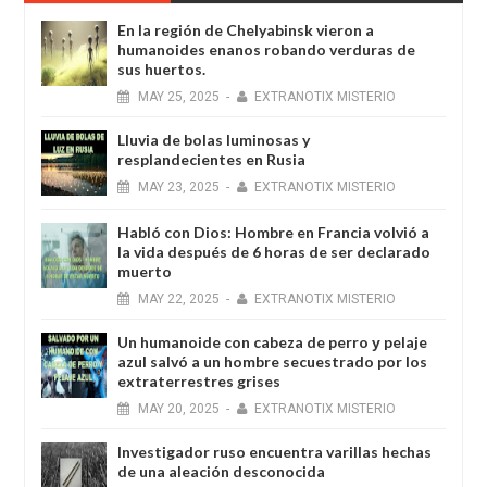
En la región de Chelyabinsk vieron a
humanoides enanos robando verduras de
sus huertos.
MAY
25,
2025
-
EXTRANOTIX MISTERIO
Lluvia de bolas luminosas y
resplandecientes en Rusia
MAY
23,
2025
-
EXTRANOTIX MISTERIO
Habló con Dios: Hombre en Francia volvió a
la vida después de 6 horas de ser declarado
muerto
MAY
22,
2025
-
EXTRANOTIX MISTERIO
Un humanoide con cabeza de perro у pelaje
azul salvó a un hombre secuestrado por los
extraterrestres grises
MAY
20,
2025
-
EXTRANOTIX MISTERIO
Investigador ruso encuentra varillas hechas
de una aleación desconocida