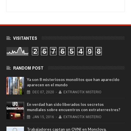
VISITANTES
2
6
7
6
5
4
9
8
RANDOM POST
Ya son 8 misteriosos monolitos que han aparecido
aparecen en el mundo
DEC
07,
2020
-
EXTRANOTIX MISTERIO
En verdad han sido liberados los secretos
mundiales sobre encuentros con extraterrestres?
JAN
15,
2016
-
EXTRANOTIX MISTERIO
Trabajadores captan un OVNI en Monclova,