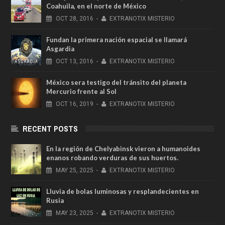
Coahuila, en el norte de México
OCT
28,
2016
-
EXTRANOTIX MISTERIO
Fundan la primera nación espacial se llamará
Asgardia
OCT
13,
2016
-
EXTRANOTIX MISTERIO
México sera testigo del tránsito del planeta
Mercurio frente al Sol
OCT
16,
2019
-
EXTRANOTIX MISTERIO
RECENT POSTS
En la región de Chelyabinsk vieron a humanoides
enanos robando verduras de sus huertos.
MAY
25,
2025
-
EXTRANOTIX MISTERIO
Lluvia de bolas luminosas y resplandecientes en
Rusia
MAY
23,
2025
-
EXTRANOTIX MISTERIO