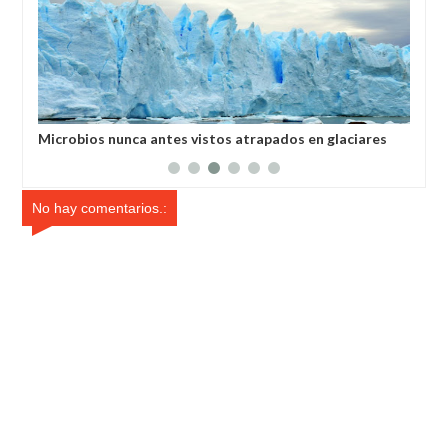
rte
Microbios nunca antes vistos atrapados en glaciares
Un 
cas
podrían provocar una nueva pandemia si se liberan
pro
No hay comentarios.: