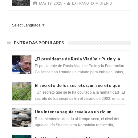
MAY
19,
2025
-
EXTRANOTIX MISTERIO
Select Language
▼
ENTRADAS POPULARES
¿El presidente de Rusia Vladímir Putin y la
Federación Galactica han firmado un
El presidente de Rusia Vladímir Putin y la Federación
tratado para acabar con los Sionistas?
Galáctica han firmado un tratado para trabajar juntos,
para exponer a todos los Si...
El secreto de los secretos, un secreto que
cambiaría por completo el destino de la
Un secreto que se le ha ocultado a la humanidad El
humanidad
secreto de los secretos En el verano de 2003, en una
zona inexplorada de las m...
Una intensa sequía revela en un río un
impresionante hallazgo de miles de Shiva
Recientemente, debido al tiempo seco, el nivel del
Lingas
agua del río Shalmala en Karnataka retrocedió,
revelando la presencia de miles de Shiv...