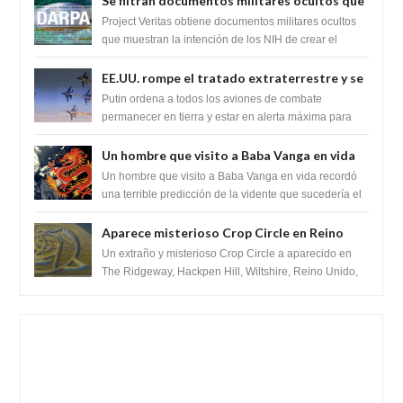
Se filtran documentos militares ocultos que
muestran la intención de los NIH de crear el
Project Veritas obtiene documentos militares ocultos
SARS-CoV-2, utilizando la investigación de
que muestran la intención de los NIH de crear el
SARS-CoV-2, utilizando la investigaci...
ganancia de función
EE.UU. rompe el tratado extraterrestre y se
prepara para destruir el misterioso satélite
Putin ordena a todos los aviones de combate
"Caballero Negro"
permanecer en tierra y estar en alerta máxima para
despegar, después de que Obama rompe el ...
Un hombre que visito a Baba Vanga en vida
recordó la terrible predicción de la vidente
Un hombre que visito a Baba Vanga en vida recordó
para febrero de 2022.
una terrible predicción de la vidente que sucedería el
2 de febrero de 2022. Según el pron...
Aparece misterioso Crop Circle en Reino
Unido 23 de junio 2016
Un extraño y misterioso Crop Circle a aparecido en
The Ridgeway, Hackpen Hill, Wiltshire, Reino Unido,
fue reportado por Crop circle conec...