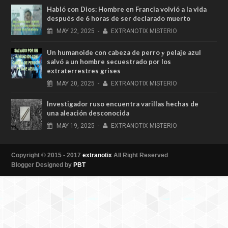
Habló con Dios: Hombre en Francia volvió a la vida
después de 6 horas de ser declarado muerto
MAY
22,
2025
-
EXTRANOTIX MISTERIO
Un humanoide con cabeza de perro у pelaje azul
salvó a un hombre secuestrado por los
extraterrestres grises
MAY
20,
2025
-
EXTRANOTIX MISTERIO
Investigador ruso encuentra varillas hechas de
una aleación desconocida
MAY
19,
2025
-
EXTRANOTIX MISTERIO
Copyright © 2015 - 2017
extranotix
All Right Reserved
Blogger Designed by
PBT