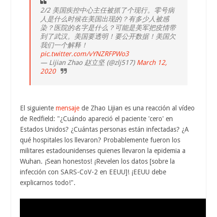
2/2 美国疾控中心主任被抓了个现行。零号病
人是什么时候在美国出现的？有多少人被感
染？医院的名字是什么？可能是美军把疫情带
到了武汉。美国要透明！要公开数据！美国欠
我们一个解释！
pic.twitter.com/vYNZRFPWo3
— Lijian Zhao 赵立坚 (@zlj517)
March 12,
2020
El siguiente
mensaje
de Zhao Lijian es una reacción al vídeo
de Redfield: "¿Cuándo apareció el paciente 'cero' en
Estados Unidos? ¿Cuántas personas están infectadas? ¿A
qué hospitales los llevaron? Probablemente fueron los
militares estadounidenses quienes llevaron la epidemia a
Wuhan. ¡Sean honestos! ¡Revelen los datos [sobre la
infección con SARS-CoV-2 en EEUU]! ¡EEUU debe
explicarnos todo!".