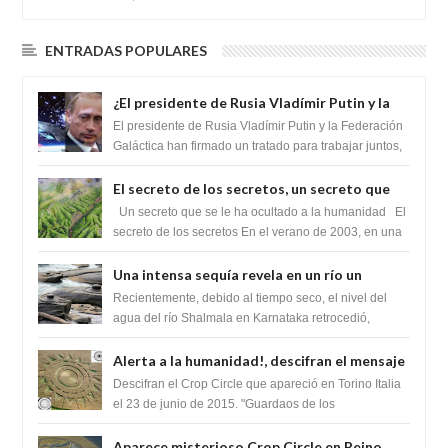
ENTRADAS POPULARES
¿El presidente de Rusia Vladímir Putin y la
Federación Galactica han firmado un
El presidente de Rusia Vladímir Putin y la Federación
tratado para acabar con los Sionistas?
Galáctica han firmado un tratado para trabajar juntos,
para exponer a todos los Si...
El secreto de los secretos, un secreto que
cambiaría por completo el destino de la
Un secreto que se le ha ocultado a la humanidad El
humanidad
secreto de los secretos En el verano de 2003, en una
zona inexplorada de las m...
Una intensa sequía revela en un río un
impresionante hallazgo de miles de Shiva
Recientemente, debido al tiempo seco, el nivel del
Lingas
agua del río Shalmala en Karnataka retrocedió,
revelando la presencia de miles de Shiv...
Alerta a la humanidad!, descifran el mensaje
del Crop Circle de Torino ,Italia
Descifran el Crop Circle que apareció en Torino Italia
el 23 de junio de 2015. "Guardaos de los
extraterrestres con regalos! Esos ...
Aparece misterioso Crop Circle en Reino