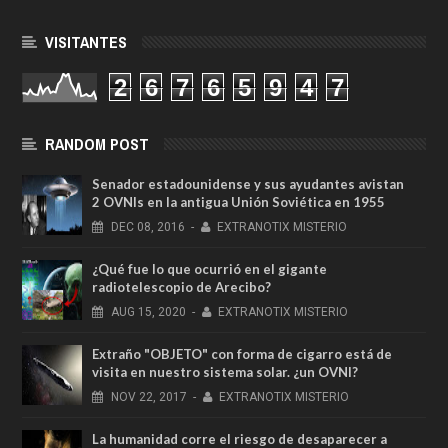
VISITANTES
2
6
7
6
5
9
4
7
RANDOM POST
Senador estadounidense y sus ayudantes avistan
2 OVNIs en la antigua Unión Soviética en 1955
DEC
08,
2016
-
EXTRANOTIX MISTERIO
¿Qué fue lo que ocurrió en el gigante
radiotelescopio de Arecibo?
AUG
15,
2020
-
EXTRANOTIX MISTERIO
Extraño "OBJETO" con forma de cigarro está de
visita en nuestro sistema solar. ¿un OVNI?
NOV
22,
2017
-
EXTRANOTIX MISTERIO
La humanidad corre el riesgo de desaparecer a