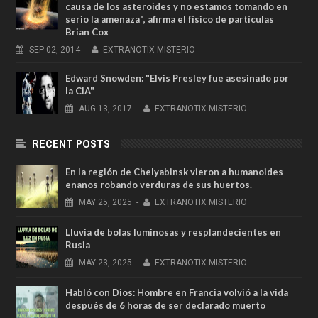
causa de los asteroides y no estamos tomando en
serio la amenaza", afirma el físico de partículas
Brian Cox
SEP
02,
2014
-
EXTRANOTIX MISTERIO
Edward Snowden: "Elvis Presley fue asesinado por
la CIA"
AUG
13,
2017
-
EXTRANOTIX MISTERIO
RECENT POSTS
En la región de Chelyabinsk vieron a humanoides
enanos robando verduras de sus huertos.
MAY
25,
2025
-
EXTRANOTIX MISTERIO
Lluvia de bolas luminosas y resplandecientes en
Rusia
MAY
23,
2025
-
EXTRANOTIX MISTERIO
Habló con Dios: Hombre en Francia volvió a la vida
después de 6 horas de ser declarado muerto