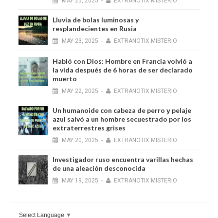
MAY
25,
2025
-
EXTRANOTIX MISTERIO
Lluvia de bolas luminosas y
resplandecientes en Rusia
MAY
23,
2025
-
EXTRANOTIX MISTERIO
Habló con Dios: Hombre en Francia volvió a
la vida después de 6 horas de ser declarado
muerto
MAY
22,
2025
-
EXTRANOTIX MISTERIO
Un humanoide con cabeza de perro у pelaje
azul salvó a un hombre secuestrado por los
extraterrestres grises
MAY
20,
2025
-
EXTRANOTIX MISTERIO
Investigador ruso encuentra varillas hechas
de una aleación desconocida
MAY
19,
2025
-
EXTRANOTIX MISTERIO
Select Language
▼