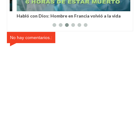
a
Habló con Dios: Hombre en Francia volvió a la vida
Un 
después de 6 horas de ser declarado muerto
un 
No hay comentarios.: