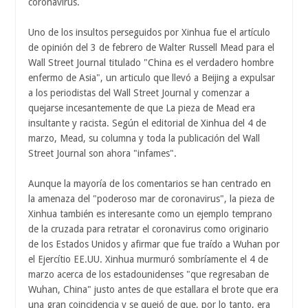
coronavirus.
Uno de los insultos perseguidos por Xinhua fue el artículo
de opinión del 3 de febrero de Walter Russell Mead para el
Wall Street Journal titulado "China es el verdadero hombre
enfermo de Asia", un articulo que llevó a Beijing a expulsar
a los periodistas del Wall Street Journal y comenzar a
quejarse incesantemente de que La pieza de Mead era
insultante y racista. Según el editorial de Xinhua del 4 de
marzo, Mead, su columna y toda la publicación del Wall
Street Journal son ahora "infames".
Aunque la mayoría de los comentarios se han centrado en
la amenaza del "poderoso mar de coronavirus", la pieza de
Xinhua también es interesante como un ejemplo temprano
de la cruzada para retratar el coronavirus como originario
de los Estados Unidos y afirmar que fue traído a Wuhan por
el Ejercítio EE.UU. Xinhua murmuró sombríamente el 4 de
marzo acerca de los estadounidenses "que regresaban de
Wuhan, China" justo antes de que estallara el brote que era
una gran coincidencia y se quejó de que, por lo tanto, era