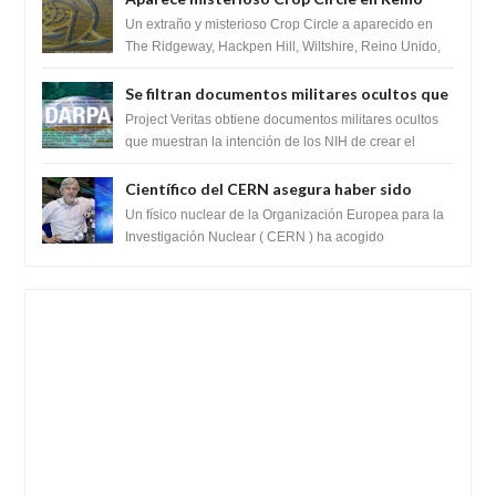
Unido 23 de junio 2016
Un extraño y misterioso Crop Circle a aparecido en
The Ridgeway, Hackpen Hill, Wiltshire, Reino Unido,
fue reportado por Crop circle conec...
Se filtran documentos militares ocultos que
muestran la intención de los NIH de crear el
Project Veritas obtiene documentos militares ocultos
SARS-CoV-2, utilizando la investigación de
que muestran la intención de los NIH de crear el
SARS-CoV-2, utilizando la investigaci...
ganancia de función
Científico del CERN asegura haber sido
ayudado por seres de luz durante una
Un físico nuclear de la Organización Europea para la
prueba del Colisionador de Hadrones
Investigación Nuclear ( CERN ) ha acogido
recientemente el cristianismo en su corazó...