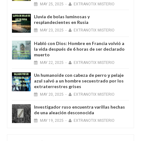
MAY
25,
2025
-
EXTRANOTIX MISTERIO
Lluvia de bolas luminosas y
resplandecientes en Rusia
MAY
23,
2025
-
EXTRANOTIX MISTERIO
Habló con Dios: Hombre en Francia volvió a
la vida después de 6 horas de ser declarado
muerto
MAY
22,
2025
-
EXTRANOTIX MISTERIO
Un humanoide con cabeza de perro у pelaje
azul salvó a un hombre secuestrado por los
extraterrestres grises
MAY
20,
2025
-
EXTRANOTIX MISTERIO
Investigador ruso encuentra varillas hechas
de una aleación desconocida
MAY
19,
2025
-
EXTRANOTIX MISTERIO