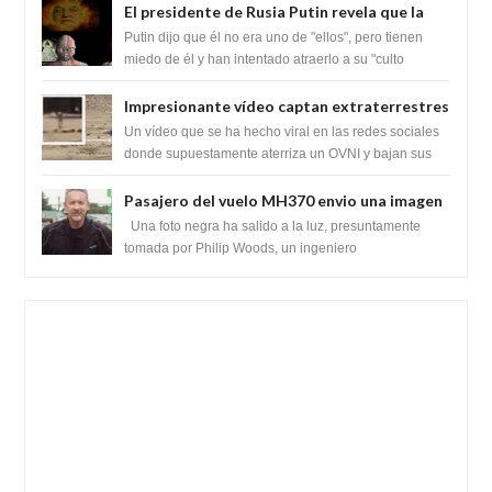
El presidente de Rusia Putin revela que la
clase dominante en el mundo son los
Putin dijo que él no era uno de "ellos", pero tienen
híbridos reptiles
miedo de él y han intentado atraerlo a su "culto
babilónico antiguo....
Impresionante vídeo captan extraterrestres
bajando de un OVNI en Arabia Saudita
Un vídeo que se ha hecho viral en las redes sociales
donde supuestamente aterriza un OVNI y bajan sus
tripulantes en el desierto en Ara...
Pasajero del vuelo MH370 envio una imagen
y texto desde la Isla Diego Garcia
Una foto negra ha salido a la luz, presuntamente
tomada por Philip Woods, un ingeniero
estadounidense de IBM que se encontraba abordo ...