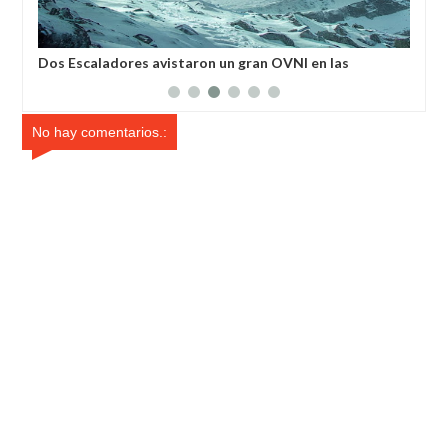
Dos Escaladores avistaron un gran OVNI en las
Hac
montañas canadienses y vieron como un rayo de luz
ate
descendió de el
No hay comentarios.: