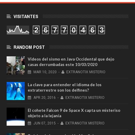
VISITANTES
2
6
7
7
0
4
6
3
RANDOM POST
Vídeos del sismo en Java Occidental que dejo
casas derrumbadas este 10/03/2020
MAR
10,
2020
-
EXTRANOTIX MISTERIO
La clave para entender el idioma de los
extraterrestre son los delfines?
APR
20,
2016
-
EXTRANOTIX MISTERIO
El cohete Falcon 9 de Space X capta un misteriso
objeto a la lejanía
JUN
07,
2015
-
EXTRANOTIX MISTERIO