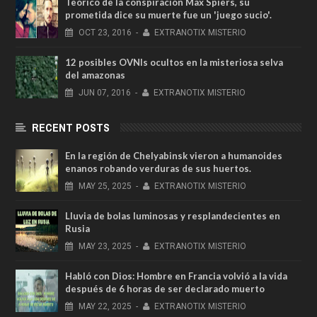
Teórico de la conspiración Max Spiers, su
prometida dice su muerte fue un 'juego sucio'.
OCT
23,
2016
-
EXTRANOTIX MISTERIO
12 posibles OVNIs ocultos en la misteriosa selva
del amazonas
JUN
07,
2016
-
EXTRANOTIX MISTERIO
RECENT POSTS
En la región de Chelyabinsk vieron a humanoides
enanos robando verduras de sus huertos.
MAY
25,
2025
-
EXTRANOTIX MISTERIO
Lluvia de bolas luminosas y resplandecientes en
Rusia
MAY
23,
2025
-
EXTRANOTIX MISTERIO
Habló con Dios: Hombre en Francia volvió a la vida
después de 6 horas de ser declarado muerto
MAY
22,
2025
-
EXTRANOTIX MISTERIO