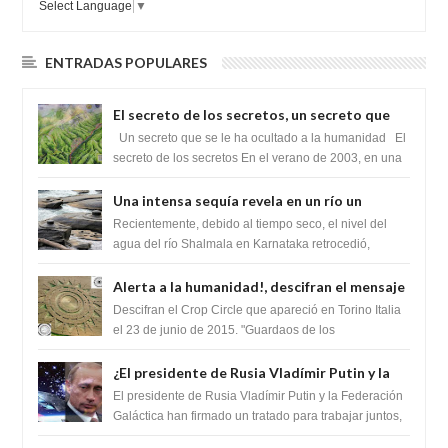
Select Language
▼
ENTRADAS POPULARES
El secreto de los secretos, un secreto que
cambiaría por completo el destino de la
Un secreto que se le ha ocultado a la humanidad El
humanidad
secreto de los secretos En el verano de 2003, en una
zona inexplorada de las m...
Una intensa sequía revela en un río un
impresionante hallazgo de miles de Shiva
Recientemente, debido al tiempo seco, el nivel del
Lingas
agua del río Shalmala en Karnataka retrocedió,
revelando la presencia de miles de Shiv...
Alerta a la humanidad!, descifran el mensaje
del Crop Circle de Torino ,Italia
Descifran el Crop Circle que apareció en Torino Italia
el 23 de junio de 2015. "Guardaos de los
extraterrestres con regalos! Esos ...
¿El presidente de Rusia Vladímir Putin y la
Federación Galactica han firmado un
El presidente de Rusia Vladímir Putin y la Federación
tratado para acabar con los Sionistas?
Galáctica han firmado un tratado para trabajar juntos,
para exponer a todos los Si...