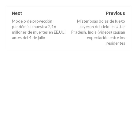
Next
Previous
Modelo de proyección
Misteriosas bolas de fuego
pandémica muestra 2,16
cayeron del cielo en Uttar
millones de muertes en EE.UU.
Pradesh, India (vídeos) causan
antes del 4 de julio
expectación entre los
residentes