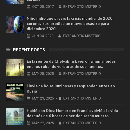
OCT
25,
2017
-
EXTRANOTIX MISTERIO
Niño indio que previó la crisis mundial de 2020
coronavirus, predice un nuevo desastre para
diciembre 2020
JUN
04,
2020
-
EXTRANOTIX MISTERIO
RECENT POSTS
En la región de Chelyabinsk vieron a humanoides
enanos robando verduras de sus huertos.
MAY
25,
2025
-
EXTRANOTIX MISTERIO
Lluvia de bolas luminosas y resplandecientes en
Rusia
MAY
23,
2025
-
EXTRANOTIX MISTERIO
Habló con Dios: Hombre en Francia volvió a la vida
después de 6 horas de ser declarado muerto
MAY
22,
2025
-
EXTRANOTIX MISTERIO