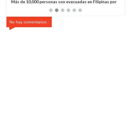
lipinas por
Volcán Kilauea despierta en Hawái: nivel de alerta
elevado a rojo
No hay comentarios.: