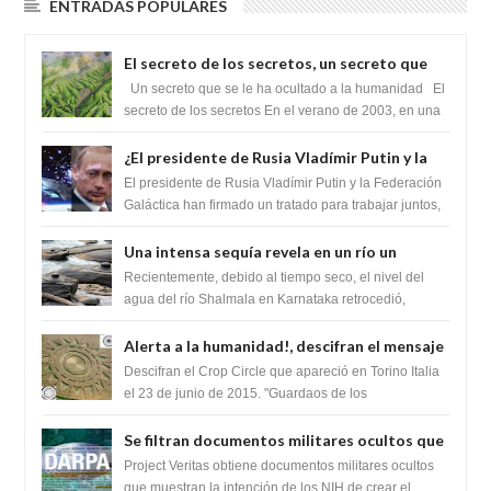
ENTRADAS POPULARES
El secreto de los secretos, un secreto que
cambiaría por completo el destino de la
Un secreto que se le ha ocultado a la humanidad El
humanidad
secreto de los secretos En el verano de 2003, en una
zona inexplorada de las m...
¿El presidente de Rusia Vladímir Putin y la
Federación Galactica han firmado un
El presidente de Rusia Vladímir Putin y la Federación
tratado para acabar con los Sionistas?
Galáctica han firmado un tratado para trabajar juntos,
para exponer a todos los Si...
Una intensa sequía revela en un río un
impresionante hallazgo de miles de Shiva
Recientemente, debido al tiempo seco, el nivel del
Lingas
agua del río Shalmala en Karnataka retrocedió,
revelando la presencia de miles de Shiv...
Alerta a la humanidad!, descifran el mensaje
del Crop Circle de Torino ,Italia
Descifran el Crop Circle que apareció en Torino Italia
el 23 de junio de 2015. "Guardaos de los
extraterrestres con regalos! Esos ...
Se filtran documentos militares ocultos que
muestran la intención de los NIH de crear el
Project Veritas obtiene documentos militares ocultos
SARS-CoV-2, utilizando la investigación de
que muestran la intención de los NIH de crear el