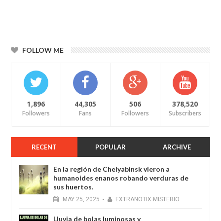
FOLLOW ME
1,896
44,305
506
378,520
Followers
Fans
Followers
Subscribers
RECENT
POPULAR
ARCHIVE
En la región de Chelyabinsk vieron a
humanoides enanos robando verduras de
sus huertos.
MAY
25,
2025
-
EXTRANOTIX MISTERIO
Lluvia de bolas luminosas y