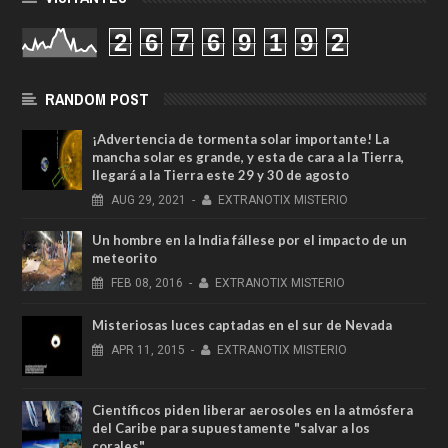
2
6
7
6
9
1
9
2
RANDOM POST
¡Advertencia de tormenta solar importante! La
mancha solar es grande, y esta de cara a la Tierra,
llegará a la Tierra este 29 y 30 de agosto
AUG
29,
2021
-
EXTRANOTIX MISTERIO
Un hombre en la India fállese por el impacto de un
meteorito
FEB
08,
2016
-
EXTRANOTIX MISTERIO
Misteriosas luces captadas en el sur de Nevada
APR
11,
2015
-
EXTRANOTIX MISTERIO
Científicos piden liberar aerosoles en la atmósfera
del Caribe para supuestamente "salvar a los
corales"