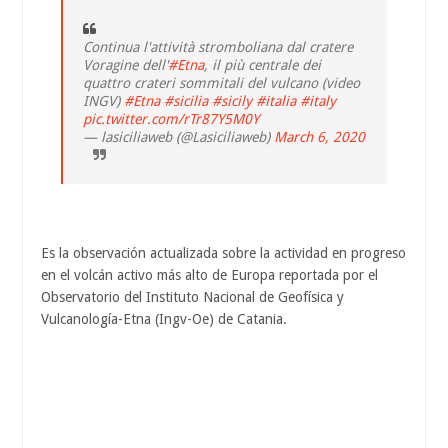
Continua l'attività stromboliana dal cratere
Voragine dell'
#Etna
, il più centrale dei
quattro crateri sommitali del vulcano (video
INGV)
#Etna
#sicilia
#sicily
#italia
#italy
pic.twitter.com/rTr87Y5M0Y
— lasiciliaweb (@Lasiciliaweb)
March 6, 2020
Es la observación actualizada sobre la actividad en progreso
en el volcán activo más alto de Europa reportada por el
Observatorio del Instituto Nacional de Geofísica y
Vulcanología-Etna (Ingv-Oe) de Catania.