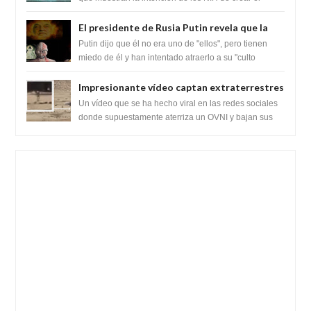
SARS-CoV-2, utilizando la investigaci...
ganancia de función
El presidente de Rusia Putin revela que la
clase dominante en el mundo son los
Putin dijo que él no era uno de "ellos", pero tienen
híbridos reptiles
miedo de él y han intentado atraerlo a su "culto
babilónico antiguo....
Impresionante vídeo captan extraterrestres
bajando de un OVNI en Arabia Saudita
Un vídeo que se ha hecho viral en las redes sociales
donde supuestamente aterriza un OVNI y bajan sus
tripulantes en el desierto en Ara...