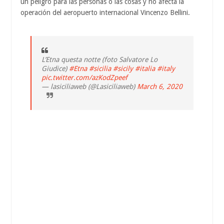
un peligro para las personas o las cosas y no afecta la
operación del aeropuerto internacional Vincenzo Bellini.
L’Etna questa notte (foto Salvatore Lo
Giudice)
#Etna
#sicilia
#sicily
#italia
#italy
pic.twitter.com/azKodZpeef
— lasiciliaweb (@Lasiciliaweb)
March 6, 2020