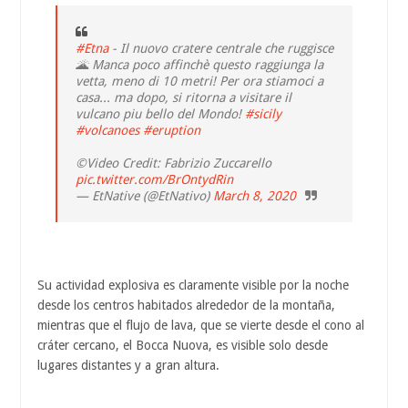
#Etna
- Il nuovo cratere centrale che ruggisce
🌋 Manca poco affinchè questo raggiunga la
vetta, meno di 10 metri! Per ora stiamoci a
casa... ma dopo, si ritorna a visitare il
vulcano piu bello del Mondo!
#sicily
#volcanoes
#eruption
©️Video Credit: Fabrizio Zuccarello
pic.twitter.com/BrOntydRin
— EtNative (@EtNativo)
March 8, 2020
Su actividad explosiva es claramente visible por la noche
desde los centros habitados alrededor de la montaña,
mientras que el flujo de lava, que se vierte desde el cono al
cráter cercano, el Bocca Nuova, es visible solo desde
lugares distantes y a gran altura.