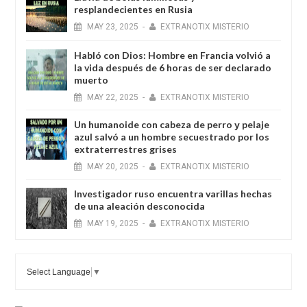
resplandecientes en Rusia
MAY
23,
2025
-
EXTRANOTIX MISTERIO
Habló con Dios: Hombre en Francia volvió a
la vida después de 6 horas de ser declarado
muerto
MAY
22,
2025
-
EXTRANOTIX MISTERIO
Un humanoide con cabeza de perro у pelaje
azul salvó a un hombre secuestrado por los
extraterrestres grises
MAY
20,
2025
-
EXTRANOTIX MISTERIO
Investigador ruso encuentra varillas hechas
de una aleación desconocida
MAY
19,
2025
-
EXTRANOTIX MISTERIO
Select Language
▼