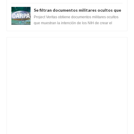
recientemente el cristianismo en su corazó...
Se filtran documentos militares ocultos que
muestran la intención de los NIH de crear el
Project Veritas obtiene documentos militares ocultos
SARS-CoV-2, utilizando la investigación de
que muestran la intención de los NIH de crear el
SARS-CoV-2, utilizando la investigaci...
ganancia de función