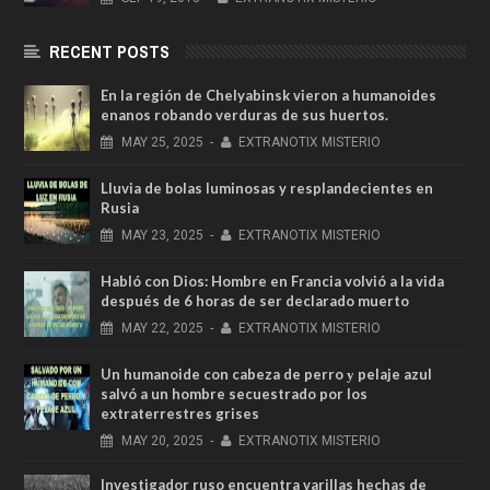
RECENT POSTS
En la región de Chelyabinsk vieron a humanoides
enanos robando verduras de sus huertos.
MAY
25,
2025
-
EXTRANOTIX MISTERIO
Lluvia de bolas luminosas y resplandecientes en
Rusia
MAY
23,
2025
-
EXTRANOTIX MISTERIO
Habló con Dios: Hombre en Francia volvió a la vida
después de 6 horas de ser declarado muerto
MAY
22,
2025
-
EXTRANOTIX MISTERIO
Un humanoide con cabeza de perro у pelaje azul
salvó a un hombre secuestrado por los
extraterrestres grises
MAY
20,
2025
-
EXTRANOTIX MISTERIO
Investigador ruso encuentra varillas hechas de