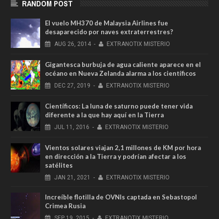
RANDOM POST
El vuelo MH370 de Malaysia Airlines fue
desaparecido por naves extraterrestres?
AUG
26,
2014
-
EXTRANOTIX MISTERIO
Gigantesca burbuja de agua caliente aparece en el
océano en Nueva Zelanda alarma a los científicos
DEC
27,
2019
-
EXTRANOTIX MISTERIO
Científicos: La luna de saturno puede tener vida
diferente a la que hay aquí en la Tierra
JUL
11,
2016
-
EXTRANOTIX MISTERIO
Vientos solares viajan 2,1 millones de KM por hora
en dirección a la Tierra y podrían afectar a los
satélites
JAN
21,
2021
-
EXTRANOTIX MISTERIO
Increíble flotilla de OVNIs captada en Sebastopol
Crimea Rusia
SEP
19,
2015
-
EXTRANOTIX MISTERIO