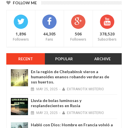
FOLLOW ME
1,896
44,305
506
378,520
Followers
Fans
Followers
Subscribers
RECENT
POPULAR
ARCHIVE
En la región de Chelyabinsk vieron a
humanoides enanos robando verduras de
sus huertos.
MAY
25,
2025
-
EXTRANOTIX MISTERIO
Lluvia de bolas luminosas y
resplandecientes en Rusia
MAY
23,
2025
-
EXTRANOTIX MISTERIO
Habló con Dios: Hombre en Francia volvió a