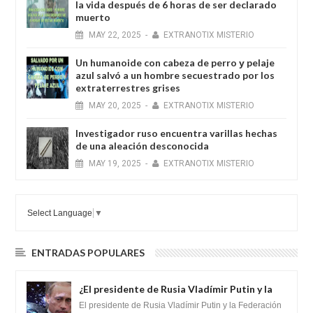
la vida después de 6 horas de ser declarado
muerto
MAY
22,
2025
-
EXTRANOTIX MISTERIO
Un humanoide con cabeza de perro у pelaje
azul salvó a un hombre secuestrado por los
extraterrestres grises
MAY
20,
2025
-
EXTRANOTIX MISTERIO
Investigador ruso encuentra varillas hechas
de una aleación desconocida
MAY
19,
2025
-
EXTRANOTIX MISTERIO
Select Language
▼
ENTRADAS POPULARES
¿El presidente de Rusia Vladímir Putin y la
Federación Galactica han firmado un
El presidente de Rusia Vladímir Putin y la Federación