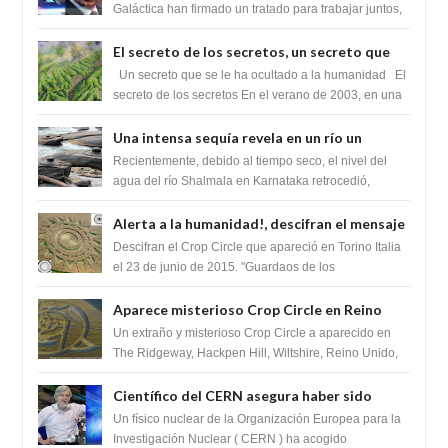
tratado para acabar con los Sionistas?
Galáctica han firmado un tratado para trabajar juntos,
para exponer a todos los Si...
El secreto de los secretos, un secreto que
cambiaría por completo el destino de la
Un secreto que se le ha ocultado a la humanidad El
humanidad
secreto de los secretos En el verano de 2003, en una
zona inexplorada de las m...
Una intensa sequía revela en un río un
impresionante hallazgo de miles de Shiva
Recientemente, debido al tiempo seco, el nivel del
Lingas
agua del río Shalmala en Karnataka retrocedió,
revelando la presencia de miles de Shiv...
Alerta a la humanidad!, descifran el mensaje
del Crop Circle de Torino ,Italia
Descifran el Crop Circle que apareció en Torino Italia
el 23 de junio de 2015. "Guardaos de los
extraterrestres con regalos! Esos ...
Aparece misterioso Crop Circle en Reino
Unido 23 de junio 2016
Un extraño y misterioso Crop Circle a aparecido en
The Ridgeway, Hackpen Hill, Wiltshire, Reino Unido,
fue reportado por Crop circle conec...
Científico del CERN asegura haber sido
ayudado por seres de luz durante una
Un físico nuclear de la Organización Europea para la
prueba del Colisionador de Hadrones
Investigación Nuclear ( CERN ) ha acogido