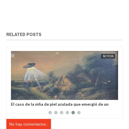
RELATED POSTS
OCT
19,
2024
NOTICIA
aso de la niña de piel azulada que emergió de un
Un extraterre
 en Francia
un lago en Kar
No hay comentarios.: