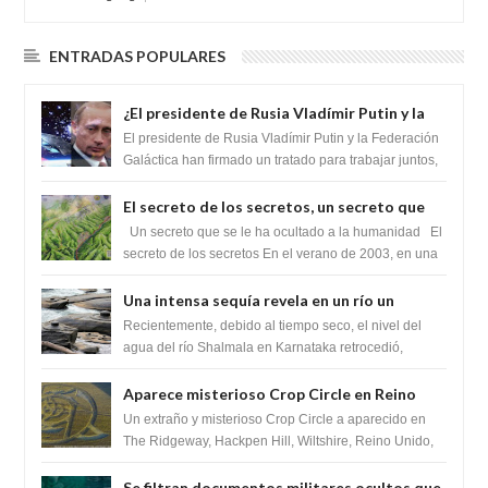
ENTRADAS POPULARES
¿El presidente de Rusia Vladímir Putin y la
Federación Galactica han firmado un
El presidente de Rusia Vladímir Putin y la Federación
tratado para acabar con los Sionistas?
Galáctica han firmado un tratado para trabajar juntos,
para exponer a todos los Si...
El secreto de los secretos, un secreto que
cambiaría por completo el destino de la
Un secreto que se le ha ocultado a la humanidad El
humanidad
secreto de los secretos En el verano de 2003, en una
zona inexplorada de las m...
Una intensa sequía revela en un río un
impresionante hallazgo de miles de Shiva
Recientemente, debido al tiempo seco, el nivel del
Lingas
agua del río Shalmala en Karnataka retrocedió,
revelando la presencia de miles de Shiv...
Aparece misterioso Crop Circle en Reino
Unido 23 de junio 2016
Un extraño y misterioso Crop Circle a aparecido en
The Ridgeway, Hackpen Hill, Wiltshire, Reino Unido,
fue reportado por Crop circle conec...
Se filtran documentos militares ocultos que