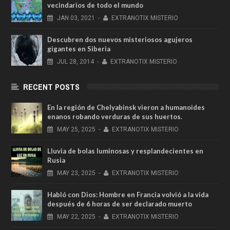
vecindarios de todo el mundo
JAN
03,
2021
-
EXTRANOTIX MISTERIO
Descubren dos nuevos misteriosos agujeros
gigantes en Siberia
JUL
28,
2014
-
EXTRANOTIX MISTERIO
RECENT POSTS
En la región de Chelyabinsk vieron a humanoides
enanos robando verduras de sus huertos.
MAY
25,
2025
-
EXTRANOTIX MISTERIO
Lluvia de bolas luminosas y resplandecientes en
Rusia
MAY
23,
2025
-
EXTRANOTIX MISTERIO
Habló con Dios: Hombre en Francia volvió a la vida
después de 6 horas de ser declarado muerto
MAY
22,
2025
-
EXTRANOTIX MISTERIO