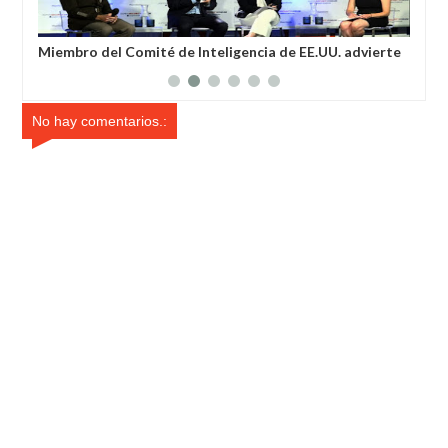
Miembro del Comité de Inteligencia de EE.UU. advierte
Mic
a los estadounidenses que ya existen armas biológicas
pod
que apuntan al ADN de las personas
No hay comentarios.: