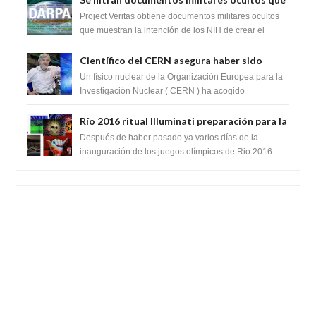
muestran la intención de los NIH de crear el
Project Veritas obtiene documentos militares ocultos
SARS-CoV-2, utilizando la investigación de
que muestran la intención de los NIH de crear el
SARS-CoV-2, utilizando la investigaci...
ganancia de función
Científico del CERN asegura haber sido
ayudado por seres de luz durante una
Un físico nuclear de la Organización Europea para la
prueba del Colisionador de Hadrones
Investigación Nuclear ( CERN ) ha acogido
recientemente el cristianismo en su corazó...
Río 2016 ritual Illuminati preparación para la
llegada del anticristo o una entidad
Después de haber pasado ya varios días de la
extraterrestre
inauguración de los juegos olímpicos de Rio 2016
celebrados en Brasil. Varios teóricos de la...