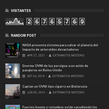
VISITANTES
2
6
7
6
5
7
6
9
RANDOM POST
NASA presenta sistema para salvar el planeta del
impacto de asteroides devastadores
APR
27,
2021
-
EXTRANOTIX MISTERIO
Enorme OVNI de luz persigue a un avión de
pasajeros en Reino Unido
SEP
04,
2018
-
EXTRANOTIX MISTERIO
Captan un OVNI tipo cigarro en Bielorusia
JUN
05,
2016
-
EXTRANOTIX MISTERIO
Fuertes booms y retumbos están sacudiendo los