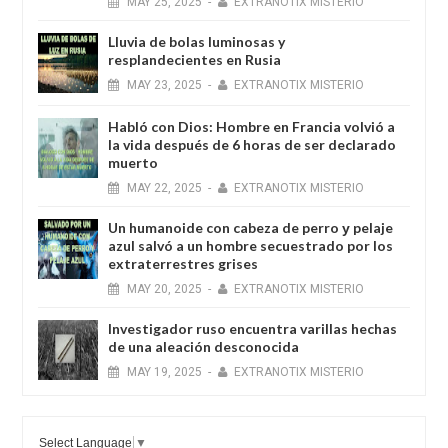
MAY
25,
2025
-
EXTRANOTIX MISTERIO
Lluvia de bolas luminosas y
resplandecientes en Rusia
MAY
23,
2025
-
EXTRANOTIX MISTERIO
Habló con Dios: Hombre en Francia volvió a
la vida después de 6 horas de ser declarado
muerto
MAY
22,
2025
-
EXTRANOTIX MISTERIO
Un humanoide con cabeza de perro у pelaje
azul salvó a un hombre secuestrado por los
extraterrestres grises
MAY
20,
2025
-
EXTRANOTIX MISTERIO
Investigador ruso encuentra varillas hechas
de una aleación desconocida
MAY
19,
2025
-
EXTRANOTIX MISTERIO
Select Language
▼