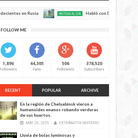
 en Rusia
Habló con Dios: Hombre en Francia v
NOTICIA AL DÍA
May
22,
0
FOLLOW ME
2025
1,896
44,305
506
378,520
Followers
Fans
Followers
Subscribers
RECENT
POPULAR
ARCHIVE
En la región de Chelyabinsk vieron a
humanoides enanos robando verduras
de sus huertos.
MAY
25,
2025
-
EXTRANOTIX MISTERIO
Lluvia de bolas luminosas y