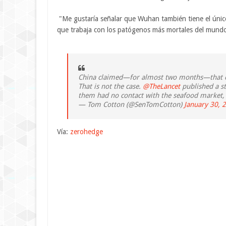
"Me gustaría señalar que Wuhan también tiene el único
que trabaja con los patógenos más mortales del mundo pa
China claimed—for almost two months—that co
That is not the case.
@TheLancet
published a st
them had no contact with the seafood market, 
— Tom Cotton (@SenTomCotton)
January 30, 
Vía:
zerohedge