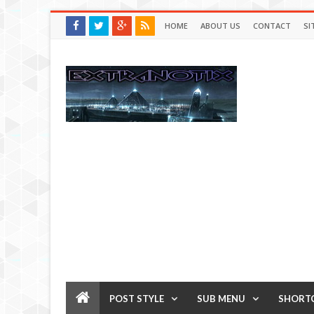
HOME
ABOUT US
CONTACT
SI
POST STYLE
SUB MENU
SHORT