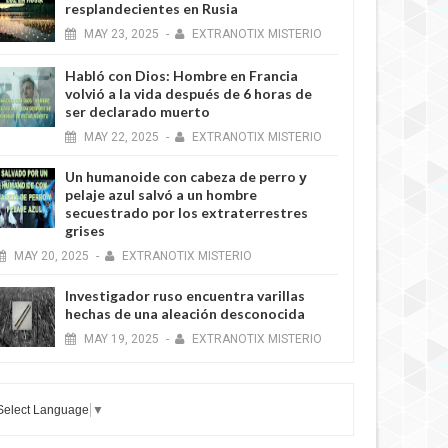
resplandecientes en Rusia
MAY
23,
2025
-
EXTRANOTIX MISTERIO
Habló con Dios: Hombre en Francia
volvió a la vida después de 6 horas de
ser declarado muerto
MAY
22,
2025
-
EXTRANOTIX MISTERIO
Un humanoide con cabeza de perro у
pelaje azul salvó a un hombre
secuestrado por los extraterrestres
grises
MAY
20,
2025
-
EXTRANOTIX MISTERIO
Investigador ruso encuentra varillas
hechas de una aleación desconocida
MAY
19,
2025
-
EXTRANOTIX MISTERIO
Select Language
▼