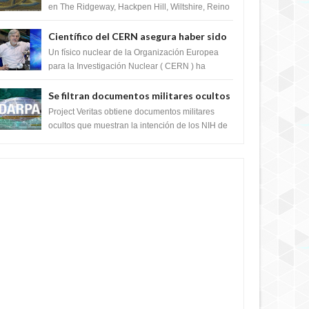
en The Ridgeway, Hackpen Hill, Wiltshire, Reino
Unido, fue reportado por Crop circle conec...
Científico del CERN asegura haber sido
ayudado por seres de luz durante una
Un físico nuclear de la Organización Europea
prueba del Colisionador de Hadrones
para la Investigación Nuclear ( CERN ) ha
acogido recientemente el cristianismo en su
corazó...
Se filtran documentos militares ocultos
que muestran la intención de los NIH de
Project Veritas obtiene documentos militares
crear el SARS-CoV-2, utilizando la
ocultos que muestran la intención de los NIH de
crear el SARS-CoV-2, utilizando la investigaci...
investigación de ganancia de función