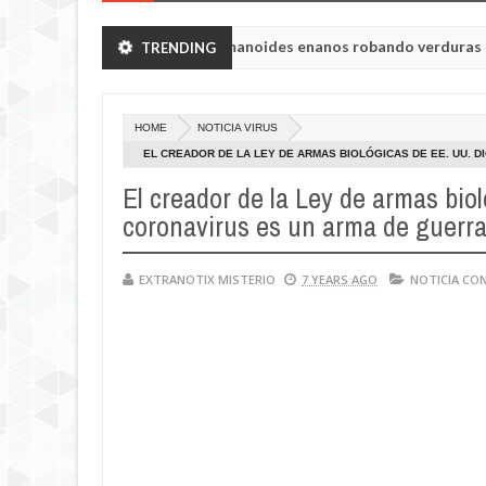
helyabinsk vieron a humanoides enanos robando verduras de sus hue
TRENDING
princesa Tisul de la región de Kemerovo.
HOME
NOTICIA VIRUS
EL CREADOR DE LA LEY DE ARMAS BIOLÓGICAS DE EE. UU. 
El creador de la Ley de armas bio
coronavirus es un arma de guerra
EXTRANOTIX MISTERIO
7 YEARS AGO
NOTICIA CO