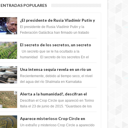
ENTRADAS POPULARES
¿El presidente de Rusia Vladímir Putin y
la Federación Galactica han firmado un
El presidente de Rusia Vladímir Putin y la
tratado para acabar con los Sionistas?
Federación Galáctica han firmado un tratado
para trabajar juntos, para exponer a todos los
Si...
El secreto de los secretos, un secreto
que cambiaría por completo el destino
Un secreto que se le ha ocultado a la
de la humanidad
humanidad El secreto de los secretos En el
verano de 2003, en una zona inexplorada de las
m...
Una intensa sequía revela en un río un
impresionante hallazgo de miles de
Recientemente, debido al tiempo seco, el nivel
Shiva Lingas
del agua del río Shalmala en Karnataka
retrocedió, revelando la presencia de miles de
Shiv...
Alerta a la humanidad!, descifran el
mensaje del Crop Circle de Torino ,Italia
Descifran el Crop Circle que apareció en Torino
Italia el 23 de junio de 2015. "Guardaos de los
extraterrestres con regalos! Esos ...
Aparece misterioso Crop Circle en
Reino Unido 23 de junio 2016
Un extraño y misterioso Crop Circle a aparecido