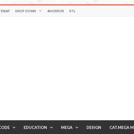
TEMAP
DROP DOWN
404 ERROR
RTL
CODE
EDUCATION
MEGA
DESIGN
CAT.MEGA 