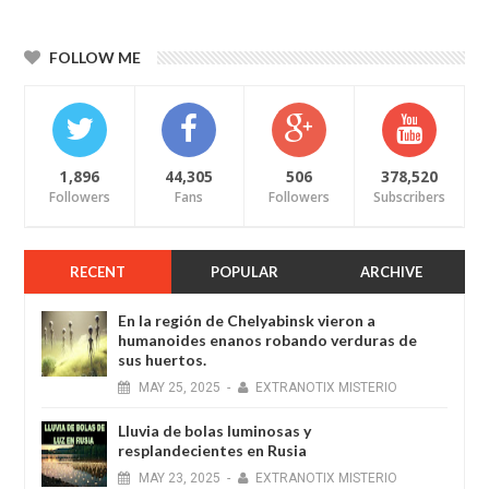
FOLLOW ME
1,896
44,305
506
378,520
Followers
Fans
Followers
Subscribers
RECENT
POPULAR
ARCHIVE
En la región de Chelyabinsk vieron a
humanoides enanos robando verduras de
sus huertos.
MAY
25,
2025
-
EXTRANOTIX MISTERIO
Lluvia de bolas luminosas y
resplandecientes en Rusia
MAY
23,
2025
-
EXTRANOTIX MISTERIO