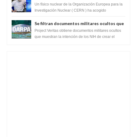
ayudado por seres de luz durante una
Un físico nuclear de la Organización Europea para la
prueba del Colisionador de Hadrones
Investigación Nuclear ( CERN ) ha acogido
recientemente el cristianismo en su corazó...
Se filtran documentos militares ocultos que
muestran la intención de los NIH de crear el
Project Veritas obtiene documentos militares ocultos
SARS-CoV-2, utilizando la investigación de
que muestran la intención de los NIH de crear el
SARS-CoV-2, utilizando la investigaci...
ganancia de función