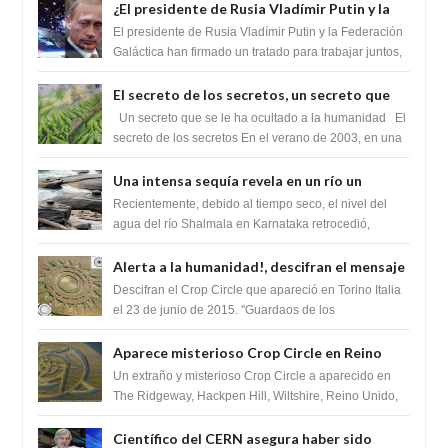
¿El presidente de Rusia Vladímir Putin y la
Federación Galactica han firmado un
El presidente de Rusia Vladímir Putin y la Federación
tratado para acabar con los Sionistas?
Galáctica han firmado un tratado para trabajar juntos,
para exponer a todos los Si...
El secreto de los secretos, un secreto que
cambiaría por completo el destino de la
Un secreto que se le ha ocultado a la humanidad El
humanidad
secreto de los secretos En el verano de 2003, en una
zona inexplorada de las m...
Una intensa sequía revela en un río un
impresionante hallazgo de miles de Shiva
Recientemente, debido al tiempo seco, el nivel del
Lingas
agua del río Shalmala en Karnataka retrocedió,
revelando la presencia de miles de Shiv...
Alerta a la humanidad!, descifran el mensaje
del Crop Circle de Torino ,Italia
Descifran el Crop Circle que apareció en Torino Italia
el 23 de junio de 2015. "Guardaos de los
extraterrestres con regalos! Esos ...
Aparece misterioso Crop Circle en Reino
Unido 23 de junio 2016
Un extraño y misterioso Crop Circle a aparecido en
The Ridgeway, Hackpen Hill, Wiltshire, Reino Unido,
fue reportado por Crop circle conec...
Científico del CERN asegura haber sido