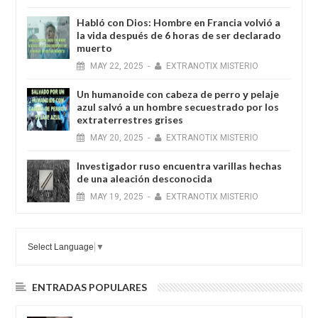
Habló con Dios: Hombre en Francia volvió a
la vida después de 6 horas de ser declarado
muerto
MAY
22,
2025
-
EXTRANOTIX MISTERIO
Un humanoide con cabeza de perro у pelaje
azul salvó a un hombre secuestrado por los
extraterrestres grises
MAY
20,
2025
-
EXTRANOTIX MISTERIO
Investigador ruso encuentra varillas hechas
de una aleación desconocida
MAY
19,
2025
-
EXTRANOTIX MISTERIO
Select Language
▼
ENTRADAS POPULARES