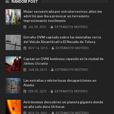
RANDOM POST
Mujer secuestrada por extraterrestres: alíen me
advirtió que iba a provocar un terremoto
impresionante testimonio
JUL
08,
2021
-
EXTRANOTIX MISTERIO
Extraño OVNI captado sobre las montañas cerca
del Volcán Xinantécatl o El Nevado de Toluca
NOV
14,
2015
-
EXTRANOTIX MISTERIO
Captan un OVNI luminoso cayendo en la ciudad de
Járkov, Ucrania
JUN
28,
2015
-
EXTRANOTIX MISTERIO
Las extrañas y misteriosas desapariciones en
Alaska
FEB
05,
2023
-
EXTRANOTIX MISTERIO
Astrónomos descubren un planeta gigante donde
un año solo dura 16 horas
NOV
23,
2021
-
EXTRANOTIX MISTERIO