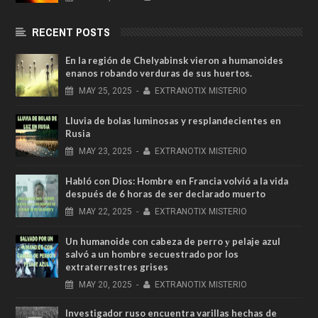
RECENT POSTS
En la región de Chelyabinsk vieron a humanoides
enanos robando verduras de sus huertos.
MAY
25,
2025
-
EXTRANOTIX MISTERIO
Lluvia de bolas luminosas y resplandecientes en
Rusia
MAY
23,
2025
-
EXTRANOTIX MISTERIO
Habló con Dios: Hombre en Francia volvió a la vida
después de 6 horas de ser declarado muerto
MAY
22,
2025
-
EXTRANOTIX MISTERIO
Un humanoide con cabeza de perro у pelaje azul
salvó a un hombre secuestrado por los
extraterrestres grises
MAY
20,
2025
-
EXTRANOTIX MISTERIO
Investigador ruso encuentra varillas hechas de