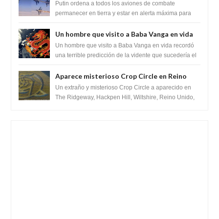
prepara para destruir el misterioso satélite
Putin ordena a todos los aviones de combate
"Caballero Negro"
permanecer en tierra y estar en alerta máxima para
despegar, después de que Obama rompe el ...
Un hombre que visito a Baba Vanga en vida
recordó la terrible predicción de la vidente
Un hombre que visito a Baba Vanga en vida recordó
para febrero de 2022.
una terrible predicción de la vidente que sucedería el
2 de febrero de 2022. Según el pron...
Aparece misterioso Crop Circle en Reino
Unido 23 de junio 2016
Un extraño y misterioso Crop Circle a aparecido en
The Ridgeway, Hackpen Hill, Wiltshire, Reino Unido,
fue reportado por Crop circle conec...