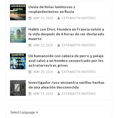
Lluvia de bolas luminosas y
resplandecientes en Rusia
MAY
23,
2025
-
EXTRANOTIX MISTERIO
Habló con Dios: Hombre en Francia volvió a
la vida después de 6 horas de ser declarado
muerto
MAY
22,
2025
-
EXTRANOTIX MISTERIO
Un humanoide con cabeza de perro у pelaje
azul salvó a un hombre secuestrado por los
extraterrestres grises
MAY
20,
2025
-
EXTRANOTIX MISTERIO
Investigador ruso encuentra varillas hechas
de una aleación desconocida
MAY
19,
2025
-
EXTRANOTIX MISTERIO
Select Language
▼