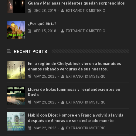
Guam y Marianas residentes quedan sorprendidos
DEC
28,
2019
-
EXTRANOTIX MISTERIO
¿Por qué Siria?
APR
15,
2018
-
EXTRANOTIX MISTERIO
RECENT POSTS
En la región de Chelyabinsk vieron a humanoides
enanos robando verduras de sus huertos.
MAY
25,
2025
-
EXTRANOTIX MISTERIO
Lluvia de bolas luminosas y resplandecientes en
Rusia
MAY
23,
2025
-
EXTRANOTIX MISTERIO
Habló con Dios: Hombre en Francia volvió a la vida
después de 6 horas de ser declarado muerto
MAY
22,
2025
-
EXTRANOTIX MISTERIO