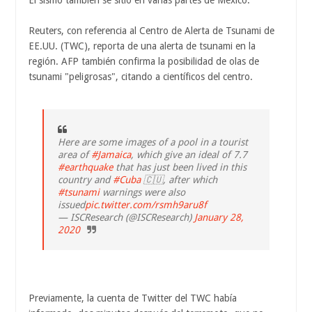
El sismo también se sitio en varias partes de México.
Reuters, con referencia al Centro de Alerta de Tsunami de
EE.UU. (TWC), reporta de una alerta de tsunami en la
región. AFP también confirma la posibilidad de olas de
tsunami "peligrosas", citando a científicos del centro.
Here are some images of a pool in a tourist
area of ​​
#Jamaica
, which give an ideal of 7.7
#earthquake
that has just been lived in this
country and
#Cuba
🇨🇺, after which
#tsunami
warnings were also
issued
pic.twitter.com/rsmh9aru8f
— ISCResearch (@ISCResearch)
January 28,
2020
Previamente, la cuenta de Twitter del TWC había