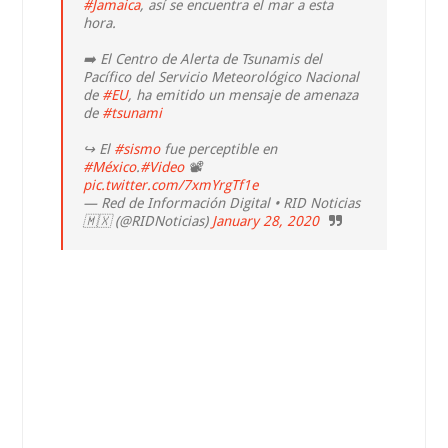
#Jamaica
, así se encuentra el mar a esta
hora.
➡️ El Centro de Alerta de Tsunamis del
Pacífico del Servicio Meteorológico Nacional
de
#EU
, ha emitido un mensaje de amenaza
de
#tsunami
↪️ El
#sismo
fue perceptible en
#México
.
#Video
📽️
pic.twitter.com/7xmYrgTf1e
— Red de Información Digital • RID Noticias
🇲🇽 (@RIDNoticias)
January 28, 2020