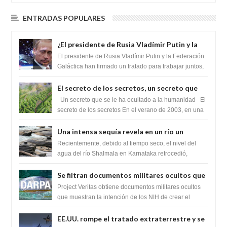
ENTRADAS POPULARES
¿El presidente de Rusia Vladímir Putin y la
Federación Galactica han firmado un
El presidente de Rusia Vladímir Putin y la Federación
tratado para acabar con los Sionistas?
Galáctica han firmado un tratado para trabajar juntos,
para exponer a todos los Si...
El secreto de los secretos, un secreto que
cambiaría por completo el destino de la
Un secreto que se le ha ocultado a la humanidad El
humanidad
secreto de los secretos En el verano de 2003, en una
zona inexplorada de las m...
Una intensa sequía revela en un río un
impresionante hallazgo de miles de Shiva
Recientemente, debido al tiempo seco, el nivel del
Lingas
agua del río Shalmala en Karnataka retrocedió,
revelando la presencia de miles de Shiv...
Se filtran documentos militares ocultos que
muestran la intención de los NIH de crear el
Project Veritas obtiene documentos militares ocultos
SARS-CoV-2, utilizando la investigación de
que muestran la intención de los NIH de crear el
SARS-CoV-2, utilizando la investigaci...
ganancia de función
EE.UU. rompe el tratado extraterrestre y se