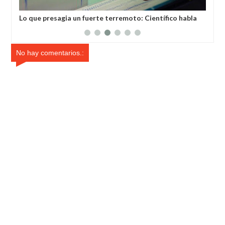
s
Lo que presagia un fuerte terremoto: Científico habla
Det
sobre los tres signos principales
señ
No hay comentarios.: