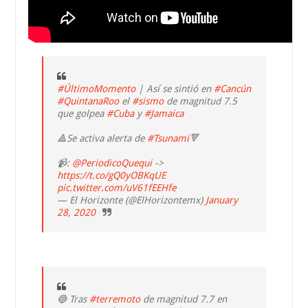
#ÚltimoMomento
| Así se sintió en
#Cancún
#QuintanaRoo
el
#sismo
de magnitud 7.5
que golpea
#Cuba
y
#Jamaica
🔺Se activa alerta de
#Tsunami
🔻
📹:
@PeriodicoQuequi
->
https://t.co/gQ0yOBKqUE
pic.twitter.com/uV61fEEHfe
— El Horizonte (@ElHorizontemx)
January
28, 2020
🔵 Tras
#terremoto
de magnitud 7.7 en