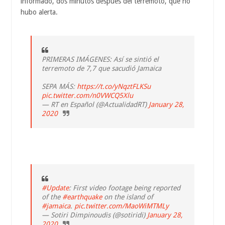
informado, dos minutos después del terremoto, que no
hubo alerta.
PRIMERAS IMÁGENES: Así se sintió el
terremoto de 7,7 que sacudió Jamaica
SEPA MÁS:
https://t.co/yNqztFLKSu
pic.twitter.com/n0VWCQ5Xlu
— RT en Español (@ActualidadRT)
January 28,
2020
#Update
: First video footage being reported
of the
#earthquake
on the island of
#jamaica
.
pic.twitter.com/MaoWiMTMLy
— Sotiri Dimpinoudis (@sotiridi)
January 28,
2020