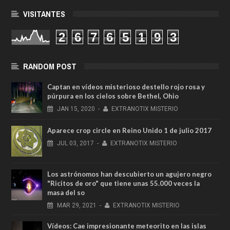
VISITANTES
2
6
7
6
5
1
9
3
RANDOM POST
Captan en vídeos misterioso destello rojo rosa y
púrpura en los cielos sobre Bethel, Ohio
JAN
15,
2020
-
EXTRANOTIX MISTERIO
Aparece crop circle en Reino Unido 1 de julio 2017
JUL
03,
2017
-
EXTRANOTIX MISTERIO
Los astrónomos han descubierto un agujero negro
"Ricitos de oro" que tiene unas 55.000 veces la
masa del so
MAR
29,
2021
-
EXTRANOTIX MISTERIO
Vídeos: Cae impresionante meteorito en las islas