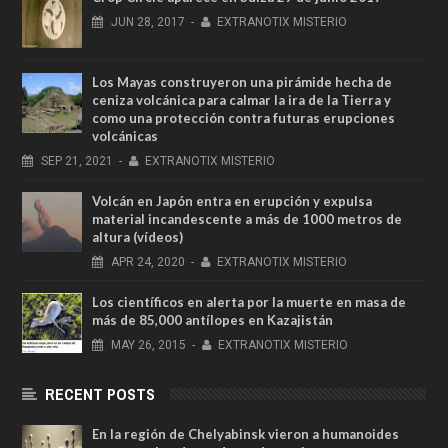
JUN
28,
2017
-
EXTRANOTIX MISTERIO
Los Mayas construyeron una pirámide hecha de
ceniza volcánica para calmar la ira de la Tierra y
como una protección contra futuras erupciones
volcánicas
SEP
21,
2021
-
EXTRANOTIX MISTERIO
Volcán en Japón entra en erupción y expulsa
material incandescente a más de 1000 metros de
altura (vídeos)
APR
24,
2020
-
EXTRANOTIX MISTERIO
Los científicos en alerta por la muerte en masa de
más de 85,000 antílopes en Kazajistán
MAY
26,
2015
-
EXTRANOTIX MISTERIO
RECENT POSTS
En la región de Chelyabinsk vieron a humanoides