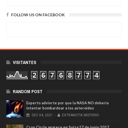
FOLLOW US ON FACEBOOK
VISITANTES
2
6
7
6
8
7
7
4
RANDOM POST
Experto advierte por que la NASA NO debería
intentar bombardear a los asteroides
DEC
04,
2021
-
EXTRANOTIX MISTERIO
Crop Circle aparece en Suiza 27 de junio 2017