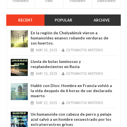
Followers
Fans
Followers
Subscribers
RECENT
POPULAR
ARCHIVE
En la región de Chelyabinsk vieron a
humanoides enanos robando verduras de
sus huertos.
MAY
25,
2025
-
EXTRANOTIX MISTERIO
Lluvia de bolas luminosas y
resplandecientes en Rusia
MAY
23,
2025
-
EXTRANOTIX MISTERIO
Habló con Dios: Hombre en Francia volvió a
la vida después de 6 horas de ser declarado
muerto
MAY
22,
2025
-
EXTRANOTIX MISTERIO
Un humanoide con cabeza de perro у pelaje
azul salvó a un hombre secuestrado por los
extraterrestres grises