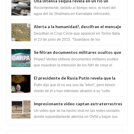
Una intensa sequía revela en un río un
impresionante hallazgo de miles de Shiva
Recientemente, debido al tiempo seco, el nivel del
Lingas
agua del río Shalmala en Karnataka retrocedió,
revelando la presencia de miles de Shiv...
Alerta a la humanidad!, descifran el mensaje
del Crop Circle de Torino ,Italia
Descifran el Crop Circle que apareció en Torino Italia
el 23 de junio de 2015. "Guardaos de los
extraterrestres con regalos! Esos ...
Se filtran documentos militares ocultos que
muestran la intención de los NIH de crear el
Project Veritas obtiene documentos militares ocultos
SARS-CoV-2, utilizando la investigación de
que muestran la intención de los NIH de crear el
SARS-CoV-2, utilizando la investigaci...
ganancia de función
El presidente de Rusia Putin revela que la
clase dominante en el mundo son los
Putin dijo que él no era uno de "ellos", pero tienen
híbridos reptiles
miedo de él y han intentado atraerlo a su "culto
babilónico antiguo....
Impresionante vídeo captan extraterrestres
bajando de un OVNI en Arabia Saudita
Un vídeo que se ha hecho viral en las redes sociales
donde supuestamente aterriza un OVNI y bajan sus
tripulantes en el desierto en Ara...