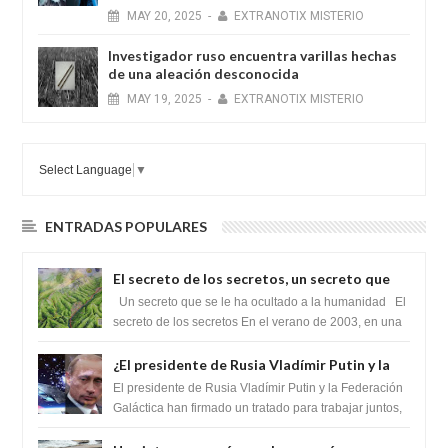
MAY
20,
2025
-
EXTRANOTIX MISTERIO
Investigador ruso encuentra varillas hechas
de una aleación desconocida
MAY
19,
2025
-
EXTRANOTIX MISTERIO
Select Language
▼
ENTRADAS POPULARES
El secreto de los secretos, un secreto que
cambiaría por completo el destino de la
Un secreto que se le ha ocultado a la humanidad El
humanidad
secreto de los secretos En el verano de 2003, en una
zona inexplorada de las m...
¿El presidente de Rusia Vladímir Putin y la
Federación Galactica han firmado un
El presidente de Rusia Vladímir Putin y la Federación
tratado para acabar con los Sionistas?
Galáctica han firmado un tratado para trabajar juntos,
para exponer a todos los Si...