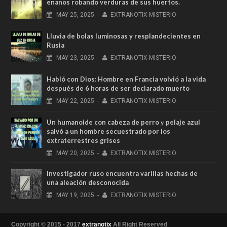
enanos robando verduras de sus huertos.
MAY
25,
2025
-
EXTRANOTIX MISTERIO
Lluvia de bolas luminosas y resplandecientes en
Rusia
MAY
23,
2025
-
EXTRANOTIX MISTERIO
Habló con Dios: Hombre en Francia volvió a la vida
después de 6 horas de ser declarado muerto
MAY
22,
2025
-
EXTRANOTIX MISTERIO
Un humanoide con cabeza de perro у pelaje azul
salvó a un hombre secuestrado por los
extraterrestres grises
MAY
20,
2025
-
EXTRANOTIX MISTERIO
Investigador ruso encuentra varillas hechas de
una aleación desconocida
MAY
19,
2025
-
EXTRANOTIX MISTERIO
Copyright © 2015 - 2017
extranotix
All Right Reserved