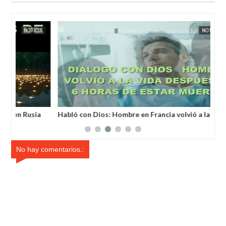
MAY
25,
2025
IA
EXTRANOTIX MISTERIO
NOTICIA AL DÍA
EXTRANOT
a
Habló con Dios: Hombre en Francia volvió a la vida
Un 
después de 6 horas de ser declarado muerto
un 
No hay comentarios.: