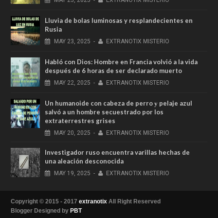
Lluvia de bolas luminosas y resplandecientes en
Rusia
MAY
23,
2025
-
EXTRANOTIX MISTERIO
Habló con Dios: Hombre en Francia volvió a la vida
después de 6 horas de ser declarado muerto
MAY
22,
2025
-
EXTRANOTIX MISTERIO
Un humanoide con cabeza de perro у pelaje azul
salvó a un hombre secuestrado por los
extraterrestres grises
MAY
20,
2025
-
EXTRANOTIX MISTERIO
Investigador ruso encuentra varillas hechas de
una aleación desconocida
MAY
19,
2025
-
EXTRANOTIX MISTERIO
Copyright © 2015 - 2017
extranotix
All Right Reserved
Blogger Designed by
PBT