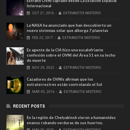
Extraño OVNI captado desde La Estación Espacial
Internacional
OCT
21,
2016
-
EXTRANOTIX MISTERIO
La NASA ha anunciado que han descubierto un
nuevo sistemas solar que alberga 7 planetas
FEB
22,
2017
-
EXTRANOTIX MISTERIO
Ex agente de la CIA hizo una escalofriante
confesión sobre el OVNI del Área 51 en su lecho
de muerte
NOV
29,
2022
-
EXTRANOTIX MISTERIO
Cazadores de OVNIs afirman que los
extraterrestres están controlando el Sol
MAR
05,
2016
-
EXTRANOTIX MISTERIO
RECENT POSTS
En la región de Chelyabinsk vieron a humanoides
enanos robando verduras de sus huertos.
MAY
25,
2025
-
EXTRANOTIX MISTERIO