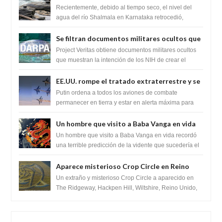
impresionante hallazgo de miles de Shiva
Recientemente, debido al tiempo seco, el nivel del
Lingas
agua del río Shalmala en Karnataka retrocedió,
revelando la presencia de miles de Shiv...
Se filtran documentos militares ocultos que
muestran la intención de los NIH de crear el
Project Veritas obtiene documentos militares ocultos
SARS-CoV-2, utilizando la investigación de
que muestran la intención de los NIH de crear el
SARS-CoV-2, utilizando la investigaci...
ganancia de función
EE.UU. rompe el tratado extraterrestre y se
prepara para destruir el misterioso satélite
Putin ordena a todos los aviones de combate
"Caballero Negro"
permanecer en tierra y estar en alerta máxima para
despegar, después de que Obama rompe el ...
Un hombre que visito a Baba Vanga en vida
recordó la terrible predicción de la vidente
Un hombre que visito a Baba Vanga en vida recordó
para febrero de 2022.
una terrible predicción de la vidente que sucedería el
2 de febrero de 2022. Según el pron...
Aparece misterioso Crop Circle en Reino
Unido 23 de junio 2016
Un extraño y misterioso Crop Circle a aparecido en
The Ridgeway, Hackpen Hill, Wiltshire, Reino Unido,
fue reportado por Crop circle conec...