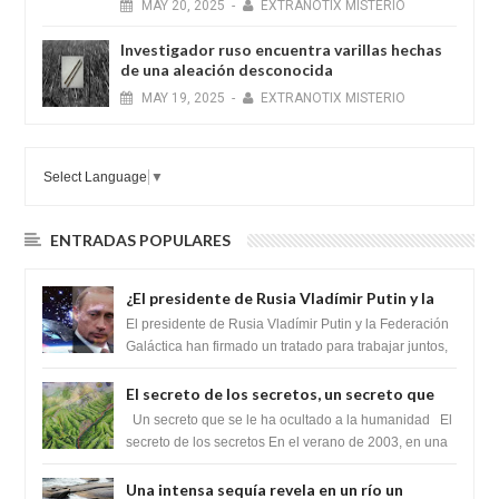
MAY
20,
2025
-
EXTRANOTIX MISTERIO
Investigador ruso encuentra varillas hechas
de una aleación desconocida
MAY
19,
2025
-
EXTRANOTIX MISTERIO
Select Language
▼
ENTRADAS POPULARES
¿El presidente de Rusia Vladímir Putin y la
Federación Galactica han firmado un
El presidente de Rusia Vladímir Putin y la Federación
tratado para acabar con los Sionistas?
Galáctica han firmado un tratado para trabajar juntos,
para exponer a todos los Si...
El secreto de los secretos, un secreto que
cambiaría por completo el destino de la
Un secreto que se le ha ocultado a la humanidad El
humanidad
secreto de los secretos En el verano de 2003, en una
zona inexplorada de las m...
Una intensa sequía revela en un río un