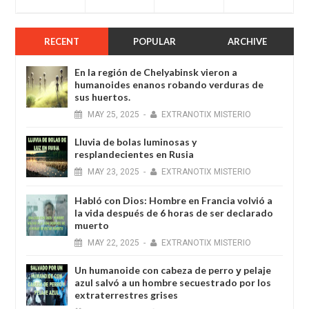
RECENT
POPULAR
ARCHIVE
En la región de Chelyabinsk vieron a
humanoides enanos robando verduras de
sus huertos.
MAY
25,
2025
-
EXTRANOTIX MISTERIO
Lluvia de bolas luminosas y
resplandecientes en Rusia
MAY
23,
2025
-
EXTRANOTIX MISTERIO
Habló con Dios: Hombre en Francia volvió a
la vida después de 6 horas de ser declarado
muerto
MAY
22,
2025
-
EXTRANOTIX MISTERIO
Un humanoide con cabeza de perro у pelaje
azul salvó a un hombre secuestrado por los
extraterrestres grises